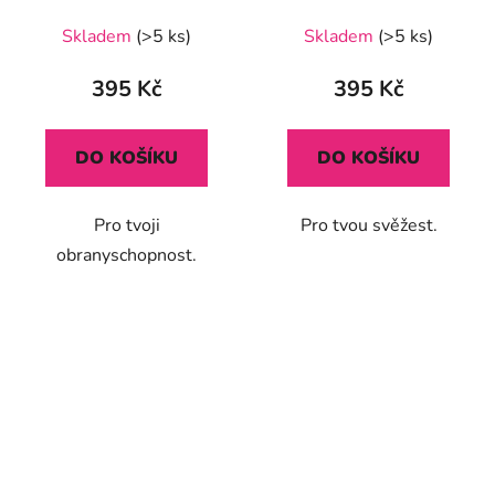
Průměrné
Skladem
(>5 ks)
Skladem
(>5 ks)
hodnocení
produktu
395 Kč
395 Kč
je
5,0
DO KOŠÍKU
DO KOŠÍKU
z
5
Pro tvoji
Pro tvou svěžest.
hvězdiček.
obranyschopnost.