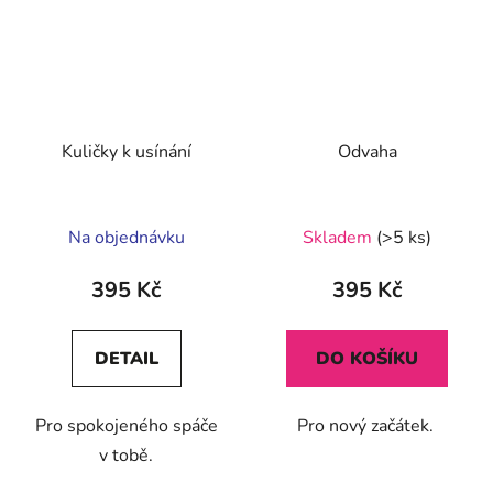
Kuličky k usínání
Odvaha
Průměrné
Na objednávku
Skladem
(>5 ks)
hodnocení
produktu
395 Kč
395 Kč
je
5,0
DETAIL
DO KOŠÍKU
z
5
Pro spokojeného spáče
Pro nový začátek.
hvězdiček.
v tobě.