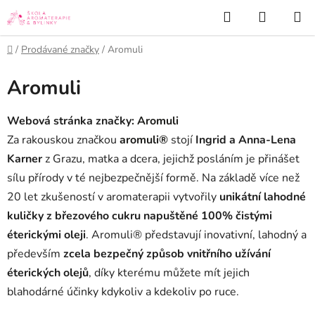
Přejít
Hledat
NÁKUP
na
KOŠÍK
obsah
Domů
/
Prodávané značky
/
Aromuli
Aromuli
Webová stránka značky:
Aromuli
Za rakouskou značkou
aromuli®
stojí
Ingrid a Anna-Lena
Karner
z Grazu, matka a dcera, jejichž posláním je přinášet
sílu přírody v té nejbezpečnější formě. Na základě více než
20 let zkušeností v aromaterapii vytvořily
unikátní lahodné
kuličky z březového cukru napuštěné 100% čistými
éterickými oleji
. Aromuli® představují inovativní, lahodný a
především
zcela bezpečný způsob vnitřního užívání
éterických olejů
, díky kterému můžete mít jejich
blahodárné účinky kdykoliv a kdekoliv po ruce.