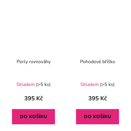
Perly rovnováhy
Pohodové bříško
Průměrné
Skladem
(>5 ks)
Skladem
(>5 ks)
hodnocení
produktu
395 Kč
395 Kč
je
5,0
DO KOŠÍKU
DO KOŠÍKU
z
5