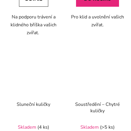
Na podporu trávení a
Pro klid a uvolnění vašich
klidného bříška vašich
zvířat.
zvířat.
Sluneční kuličky
Soustředění – Chytré
kuličky
Průměrné
Skladem
(4 ks)
Skladem
(>5 ks)
hodnocení