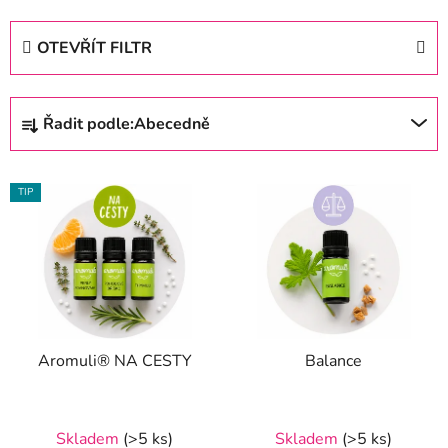
OTEVŘÍT FILTR
Ř
Řadit podle:
Abecedně
a
z
V
e
TIP
ý
n
p
í
i
p
s
r
p
o
r
d
Aromuli® NA CESTY
Balance
o
u
d
k
u
t
Průměrné
Průměrné
Skladem
(>5 ks)
Skladem
(>5 ks)
k
ů