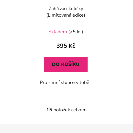
Zahřívací kuličky
(Limitovaná edice)
Průměrné
Skladem
(>5 ks)
hodnocení
produktu
395 Kč
je
5,0
DO KOŠÍKU
z
5
Pro zimní slunce v tobě.
hvězdiček.
15
položek celkem
O
v
l
Z
á