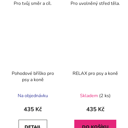
Pro tvůj směr a cíl.
Pro uvolněný střed těla.
hvězdiček.
Pohodové bříško pro
RELAX pro psy a koně
psy a koně
Na objednávku
Skladem
(2 ks)
435 Kč
435 Kč
DETAIL
DO KOŠÍKU