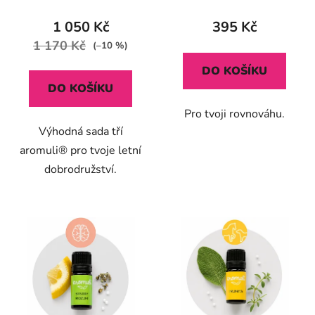
hodnocení
hodnocení
t
produktu
produktu
1 050 Kč
395 Kč
ů
je
je
1 170 Kč
(–10 %)
5,0
5,0
DO KOŠÍKU
z
z
DO KOŠÍKU
5
5
Pro tvoji rovnováhu.
hvězdiček.
hvězdiček.
Výhodná sada tří
aromuli® pro tvoje letní
dobrodružství.