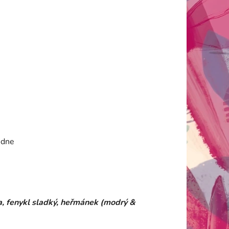
 dne
, fenykl sladký, heřmánek (modrý &