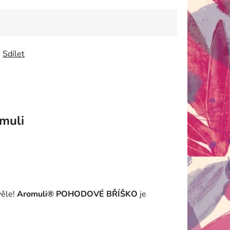
Sdílet
muli
věle!
Aromuli® POHODOVÉ BŘÍŠKO
je