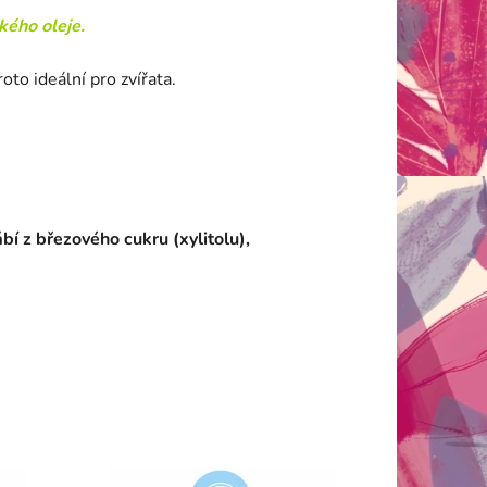
kého oleje.
oto ideální pro zvířata.
í z březového cukru (xylitolu),