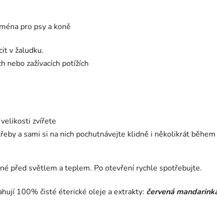
éna pro psy a koně
cit v žaludku.
ch nebo zažívacích potížích
velikosti zvířete
eby a sami si na nich pochutnávejte klidně i několikrát během
né před světlem a teplem. Po otevření rychle spotřebujte.
ahují 100% čisté éterické oleje a extrakty:
červená mandarinka