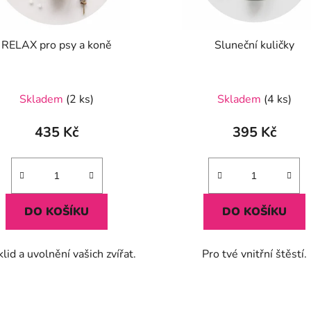
RELAX pro psy a koně
Sluneční kuličky
Průměrné
Skladem
(2 ks)
Skladem
(4 ks)
hodnocení
produktu
435 Kč
395 Kč
je
5,0
z
5
DO KOŠÍKU
DO KOŠÍKU
hvězdiček.
klid a uvolnění vašich zvířat.
Pro tvé vnitřní štěstí.