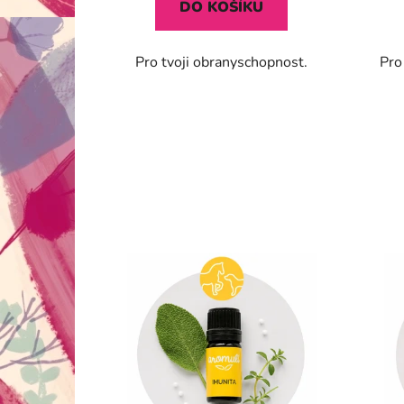
DO KOŠÍKU
hvězdiček.
Pro tvoji obranyschopnost.
Pro