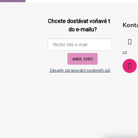
Z
á
Chcete dostávat voňavé tipy
Kont
p
do e-mailu?
a
t
í
cz
ANO, CHCI
Zásady zpracování osobních údajů