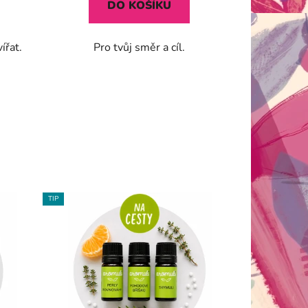
DO KOŠÍKU
ířat.
Pro tvůj směr a cíl.
TIP