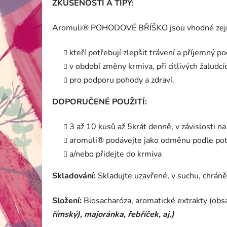
ZKUŠENOSTI A TIPY:
Aromuli® POHODOVÉ BŘÍŠKO jsou vhodné zejm
kteří potřebují zlepšit trávení a příjemný po
v období změny krmiva, při citlivých žaludcí
pro podporu pohody a zdraví.
DOPORUČENÉ POUŽITÍ:
3 až 10 kusů až 5krát denně, v závislosti na 
aromuli® podávejte jako odměnu podle potř
a/nebo přidejte do krmiva
Skladování:
Skladujte uzavřené, v suchu, chráně
Složení:
B
iosacharóza, aromatické extrakty (obs
římský), majoránka, řebříček, aj.)