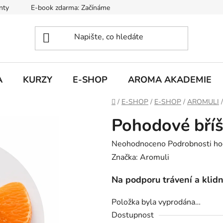
nty
E-book zdarma: Začínáme s aromaterapií
Hodnocení ob
A
KURZY
E-SHOP
AROMA AKADEMIE
Domů
/
E-SHOP
/
E-SHOP
/
AROMULI
/
Pohodové bříš
Průměrné
Neohodnoceno
Podrobnosti ho
hodnocení
Značka:
Aromuli
produktu
Na podporu trávení a klidn
je
0,0
Položka byla vyprodána…
z
Dostupnost