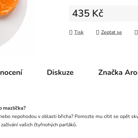
5
hvězdiček.
435 Kč
Měrná cena:
Tisk
Zeptat se
nocení
Diskuze
Značka
Aro
o mazlíčka?
 nebo nepohodou v oblasti břicha? Pomozte mu cítit se opět sk
zažívání vašich čtyřnohých parťáků.