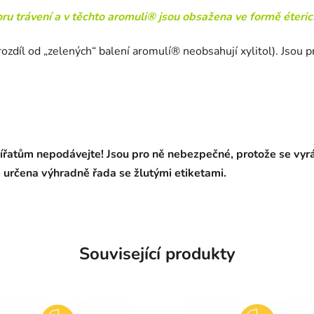
ru trávení a v těchto aromuli® jsou obsažena ve formě éteric
rozdíl od „zelených“ balení aromulí® neobsahují xylitol). Jsou pr
ířatům nepodávejte! Jsou pro ně nebezpečné, protože se vyráb
je určena výhradně řada se žlutými etiketami.
Související produkty