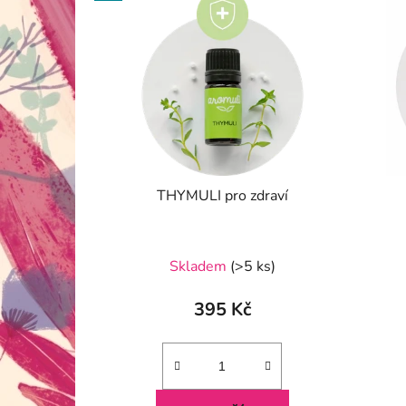
THYMULI pro zdraví
Průměrné
Skladem
(>5 ks)
hodnocení
produktu
395 Kč
je
5,0
z
5