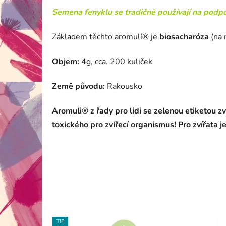
Semena fenyklu se tradičně používají na podpo
Základem těchto aromulí® je
biosacharóza
(na 
Objem:
4g, cca. 200 kuliček
Země původu:
Rakousko
Aromuli® z řady pro lidi
se zelenou etiketou zv
toxického pro zvířecí organismus! Pro zvířata 
TIP