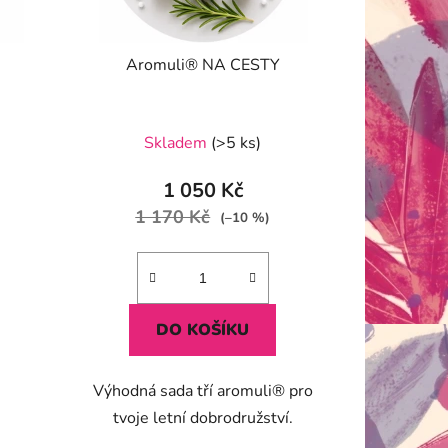
Aromuli® NA CESTY
Průměrné
Skladem
(>5 ks)
hodnocení
produktu
1 050 Kč
je
1 170 Kč
(–10 %)
5,0
z
5
hvězdiček.
DO KOŠÍKU
Výhodná sada tří aromuli® pro
tvoje letní dobrodružství.