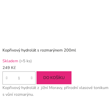
Kopřivový hydrolát s rozmarýnem 200ml
Průměrné
Skladem
(>5 ks)
hodnocení
249 Kč
produktu
je
DO KOŠÍKU
5,0
Kopřivový hydrolát z jižní Moravy, přírodní vlasové tonikum
z
s vůní rozmarýnu.
5
hvězdiček.