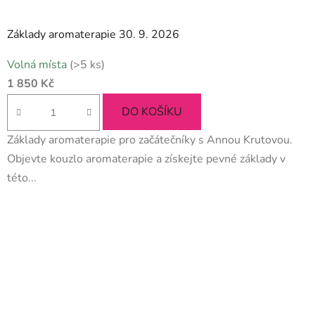
Základy aromaterapie 30. 9. 2026
Průměrné
Volná místa
(>5 ks)
hodnocení
1 850 Kč
produktu
je
DO KOŠÍKU
5,0
Základy aromaterapie pro začátečníky s Annou Krutovou.
z
Objevte kouzlo aromaterapie a získejte pevné základy v
5
této...
hvězdiček.