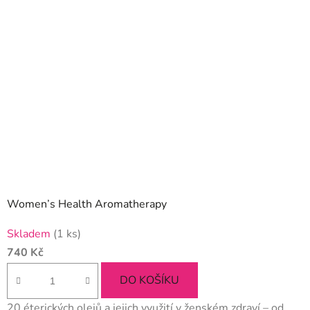
Women’s Health Aromatherapy
Skladem
(1 ks)
740 Kč
DO KOŠÍKU
20 éterických olejů a jejich využití v ženském zdraví – od