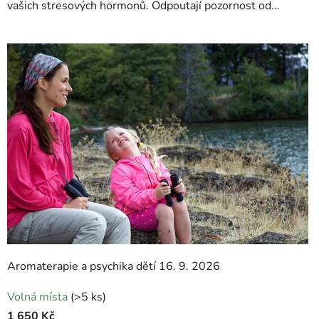
vašich stresových hormonů. Odpoutají pozornost od...
5
hvězdiček.
Aromaterapie a psychika dětí 16. 9. 2026
Průměrné
Volná místa
(>5 ks)
hodnocení
1 650 Kč