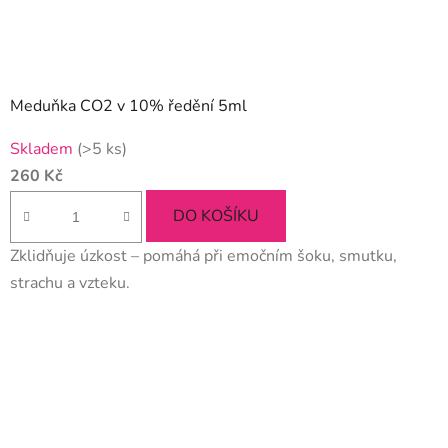
Meduňka CO2 v 10% ředění 5ml
Průměrné
Skladem
(>5 ks)
hodnocení
260 Kč
produktu
je
DO KOŠÍKU
5,0
Zklidňuje úzkost – pomáhá při emočním šoku, smutku,
z
strachu a vzteku.
5
hvězdiček.