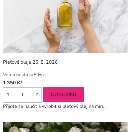
Pleťové oleje 26. 8. 2026
Průměrné
Volná místa
(>5 ks)
hodnocení
1 350 Kč
produktu
je
DO KOŠÍKU
5,0
Přijďte se naučit a vyrobit si pleťový olej na míru.
z
5
hvězdiček.