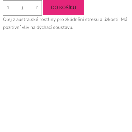
je
DO KOŠÍKU
5,0
Olej z australské rostliny pro zklidnění stresu a úzkosti. Má
z
pozitivní vliv na dýchací soustavu.
5
hvězdiček.