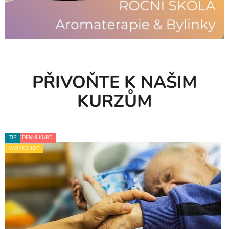
k
y
.
.
PŘIVOŇTE K NAŠIM
.
KURZŮM
CELODENNÍ KURZ
TIP
WORKSHOP