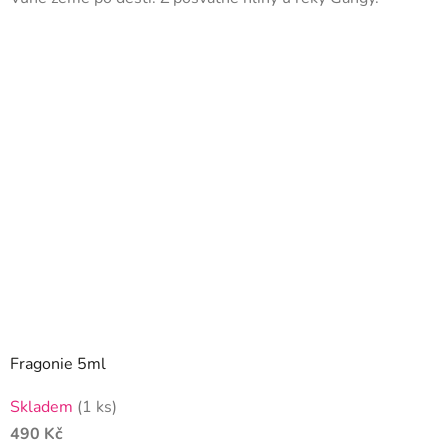
z
5
hvězdiček.
Fragonie 5ml
Průměrné
Skladem
(1 ks)
hodnocení
490 Kč
produktu