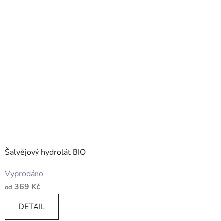
hvězdiček.
Šalvějový hydrolát BIO
Vyprodáno
369 Kč
od
DETAIL