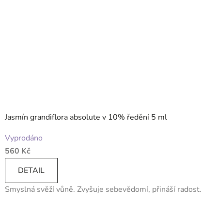
Jasmín grandiflora absolute v 10% ředění 5 ml
Průměrné
Vyprodáno
hodnocení
560 Kč
produktu
je
DETAIL
5,0
Smyslná svěží vůně. Zvyšuje sebevědomí, přináší radost.
z
5