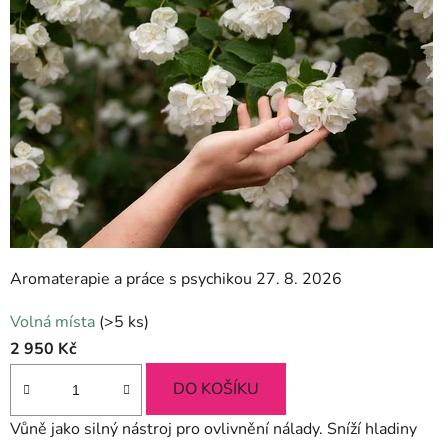
Aromaterapie a práce s psychikou 27. 8. 2026
Průměrné
Volná místa
(>5 ks)
hodnocení
2 950 Kč
produktu
je
DO KOŠÍKU
5,0
Vůně jako silný nástroj pro ovlivnění nálady. Sníží hladiny
z