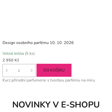
Design osobního parfému 10. 10. 2026
Průměrné
Volná místa
(5 ks)
hodnocení
2 950 Kč
produktu
je
DO KOŠÍKU
5,0
Kurz přírodní parfumerie s tvorbou parfému na míru.
z
5
hvězdiček.
NOVINKY V E-SHOPU