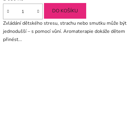
produktu
je
DO KOŠÍKU
5,0
Zvládání dětského stresu, strachu nebo smutku může být
z
jednodušší – s pomocí vůní. Aromaterapie dokáže dětem
5
přinést...
hvězdiček.