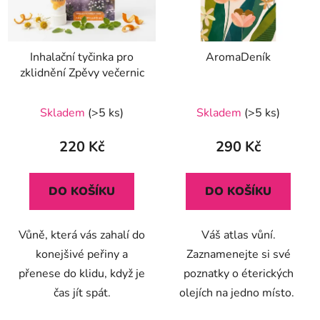
Inhalační tyčinka pro
AromaDeník
zklidnění Zpěvy večernic
Průměrné
Skladem
(>5 ks)
Skladem
(>5 ks)
hodnocení
produktu
220 Kč
290 Kč
je
5,0
DO KOŠÍKU
DO KOŠÍKU
z
5
Vůně, která vás zahalí do
Váš atlas vůní.
hvězdiček.
konejšivé peřiny a
Zaznamenejte si své
přenese do klidu, když je
poznatky o éterických
čas jít spát.
olejích na jedno místo.