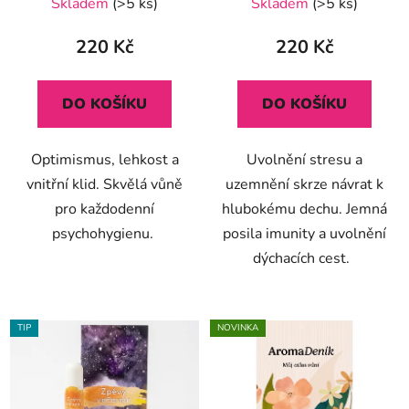
Skladem
(>5 ks)
Skladem
(>5 ks)
hodnocení
produktu
220 Kč
220 Kč
je
5,0
DO KOŠÍKU
DO KOŠÍKU
z
5
Optimismus, lehkost a
Uvolnění stresu a
hvězdiček.
vnitřní klid. Skvělá vůně
uzemnění skrze návrat k
pro každodenní
hlubokému dechu. Jemná
psychohygienu.
posila imunity a uvolnění
dýchacích cest.
TIP
NOVINKA