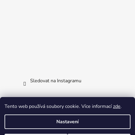
Sledovat na Instagramu
Facebook
Tento web používá soubory cookie. Více informací
zde
.
Nastavení
DOVOLENÁ: Celý náš tým má prázdniny. Vaše objednávky