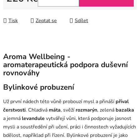
Měrná cena:
Tisk
Zeptat se
Sdílet
Aroma Wellbeing -
aromaterapeutická podpora duševní
rovnováhy
Bylinkové probuzení
Už první nádech této vůně probouzí mysl a přináší
příval
čerstvosti
. Chladivá
máta
, svěží
rozmarýn
, zelená
bazalka
a jemná
levandule
vytvářejí vůni, která podporuje jasnost
mysli a soustředění při učení, práci i činnostech vyžadujících
bdělost, například při řízení. Bylinkové probuzení je jako