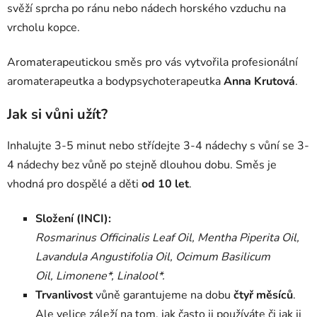
svěží sprcha po ránu nebo nádech horského vzduchu na
vrcholu kopce.
Aromaterapeutickou směs pro vás vytvořila profesionální
aromaterapeutka a bodypsychoterapeutka
Anna Krutová
.
Jak si vůni užít?
Inhalujte 3-5 minut nebo střídejte 3-4 nádechy s vůní se 3-
4 nádechy bez vůně po stejně dlouhou dobu. Směs je
vhodná pro dospělé a děti
od 10 let
.
Složení (INCI):
Rosmarinus Officinalis Leaf Oil, Mentha Piperita Oil,
Lavandula Angustifolia Oil, Ocimum Basilicum
Oil,
Limonene*, Linalool*.
Trvanlivost
vůně garantujeme na dobu
čtyř měsíců
.
Ale velice záleží na tom, jak často ji používáte či jak ji