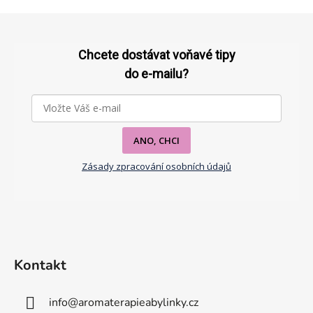
Z
á
p
Chcete dostávat voňavé tipy
a
do e-mailu?
t
í
ANO, CHCI
Zásady zpracování osobních údajů
Kontakt
info
@
aromaterapieabylinky.cz