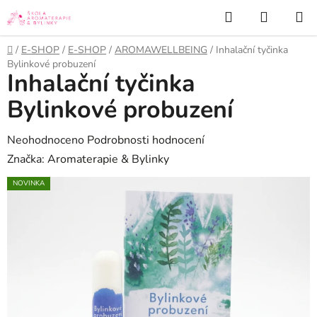
Přejít
Hledat
NÁKUP
na
KOŠÍK
obsah
Domů
/
E-SHOP
/
E-SHOP
/
AROMAWELLBEING
/
Inhalační tyčinka
Bylinkové probuzení
Inhalační tyčinka
Bylinkové probuzení
Průměrné
Neohodnoceno
Podrobnosti hodnocení
hodnocení
Značka:
Aromaterapie & Bylinky
produktu
NOVINKA
je
0,0
z
5
hvězdiček.