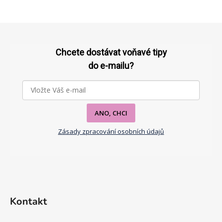
Z
á
p
Chcete dostávat voňavé tipy
a
do e-mailu?
t
í
ANO, CHCI
Zásady zpracování osobních údajů
Kontakt