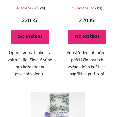
Průměrné
Skladem
(>5 ks)
Skladem
(>5 ks)
hodnocení
produktu
220 Kč
220 Kč
je
5,0
DO KOŠÍKU
DO KOŠÍKU
z
5
Optimismus, lehkost a
Soustředění při učení,
hvězdiček.
vnitřní klid. Skvělá vůně
práci i činnostech
pro každodenní
vyžadujících bdělost,
psychohygienu.
například při řízení.