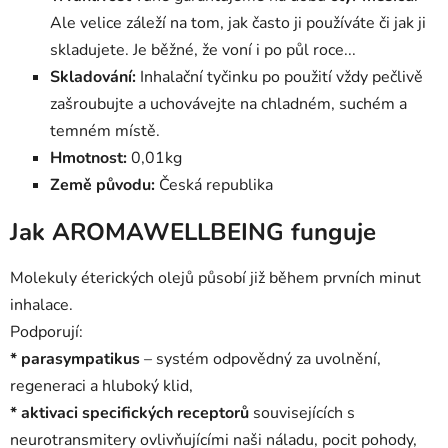
Ale velice záleží na tom, jak často ji používáte či jak ji
skladujete. Je běžné, že voní i po půl roce...
Skladování:
Inhalační tyčinku po použití vždy pečlivě
zašroubujte a uchovávejte na chladném, suchém a
temném místě.
Hmotnost:
0,01kg
Země původu:
Česká republika
Jak AROMAWELLBEING funguje
Molekuly éterických olejů působí již během prvních minut
inhalace.
Podporují:
* parasympatikus
– systém odpovědný za uvolnění,
regeneraci a hluboký klid,
* aktivaci specifických receptorů
souvisejících s
neurotransmitery ovlivňujícími naši náladu, pocit pohody,