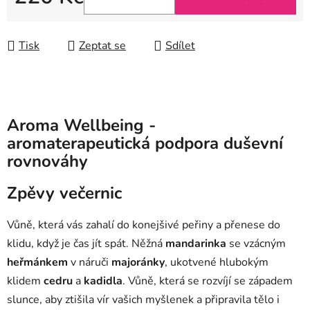
Měrná cena:
Tisk
Zeptat se
Sdílet
Aroma Wellbeing -
aromaterapeutická podpora duševní
rovnováhy
Zpěvy večernic
Vůně, která vás zahalí do konejšivé peřiny a přenese do
klidu, když je čas jít spát. Něžná
mandarinka
se vzácným
heřmánkem
v náruči
majoránky
, ukotvené hlubokým
klidem
cedru
a
kadidla
. Vůně, která se rozvíjí se západem
slunce, aby ztišila vír vašich myšlenek a připravila tělo i