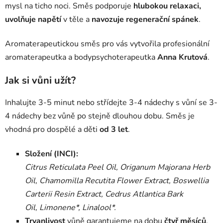
mysl na ticho noci. Směs podporuje
hlubokou relaxaci,
uvolňuje napětí
v těle a
navozuje regenerační spánek
.
Aromaterapeutickou směs pro vás vytvořila profesionální
aromaterapeutka a bodypsychoterapeutka
Anna Krutová
.
Jak si vůni užít?
Inhalujte 3-5 minut nebo střídejte 3-4 nádechy s vůní se 3-
4 nádechy bez vůně po stejně dlouhou dobu. Směs je
vhodná pro dospělé a děti
od 3 let
.
Složení (INCI):
Citrus Reticulata Peel Oil, Origanum Majorana Herb
Oil, Chamomilla Recutita Flower Extract, Boswellia
Carterii Resin Extract, Cedrus Atlantica Bark
Oil,
Limonene*, Linalool*.
Trvanlivost
vůně garantujeme na dobu
čtyř měsíců
.