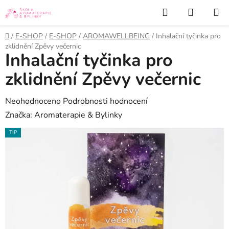
Přejít
Hledat
NÁKUP
na
KOŠÍK
obsah
Domů
/
E-SHOP
/
E-SHOP
/
AROMAWELLBEING
/
Inhalační tyčinka pro
zklidnění Zpěvy večernic
Inhalační tyčinka pro
zklidnění Zpěvy večernic
Průměrné
Neohodnoceno
Podrobnosti hodnocení
hodnocení
Značka:
Aromaterapie & Bylinky
produktu
TIP
je
0,0
z
5
hvězdiček.