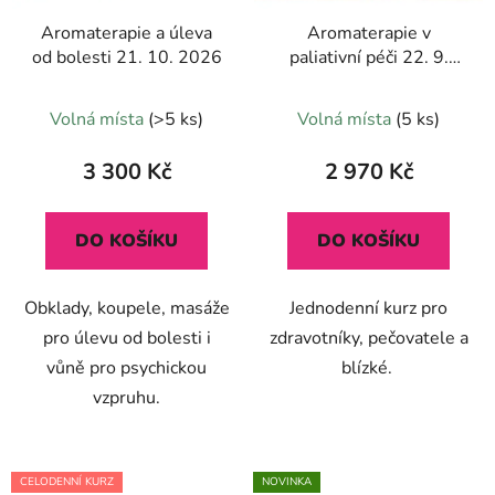
Aromaterapie a úleva
Aromaterapie v
od bolesti 21. 10. 2026
paliativní péči 22. 9.
2026
Průměrné
Volná místa
(>5 ks)
Volná místa
(5 ks)
hodnocení
produktu
3 300 Kč
2 970 Kč
je
5,0
DO KOŠÍKU
DO KOŠÍKU
z
5
Obklady, koupele, masáže
Jednodenní kurz pro
hvězdiček.
pro úlevu od bolesti i
zdravotníky, pečovatele a
vůně pro psychickou
blízké.
vzpruhu.
CELODENNÍ KURZ
NOVINKA