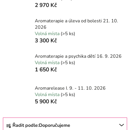
2 970 Kč
Aromaterapie a úleva od bolesti 21. 10.
2026
Volná místa
(>5 ks)
3 300 Kč
Aromaterapie a psychika dětí 16. 9. 2026
Volná místa
(>5 ks)
1 650 Kč
Aromarelease I. 9. - 11. 10. 2026
Volná místa
(>5 ks)
5 900 Kč
Ř
Řadit podle:
Doporučujeme
a