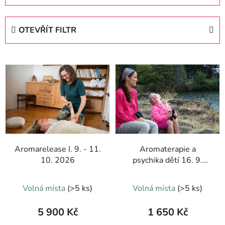
z
e
OTEVŘÍT FILTR
n
í
V
p
ý
r
p
o
i
d
s
u
p
k
r
t
Aromarelease I. 9. - 11.
Aromaterapie a
o
ů
10. 2026
psychika dětí 16. 9.
d
2026
u
Průměrné
Volná místa
(>5 ks)
Volná místa
(>5 ks)
k
hodnocení
t
produktu
5 900 Kč
1 650 Kč
ů
je