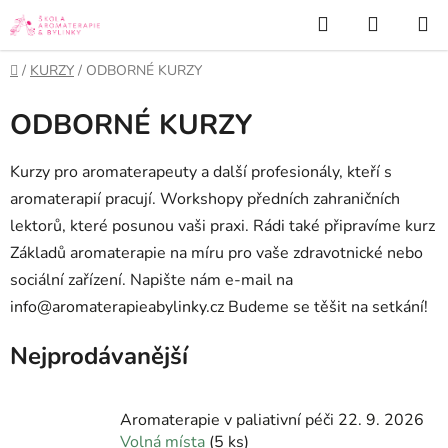
Přejít
Hledat
NÁKUP
na
KOŠÍK
obsah
Domů
/
KURZY
/
ODBORNÉ KURZY
ODBORNÉ KURZY
Kurzy pro aromaterapeuty a další profesionály, kteří s
aromaterapií pracují. Workshopy předních zahraničních
lektorů, které posunou vaši praxi. Rádi také připravíme kurz
Základů aromaterapie na míru pro vaše zdravotnické nebo
sociální zařízení. Napište nám e-mail na
info@aromaterapieabylinky.cz
Budeme se těšit na setkání!
Nejprodávanější
Aromaterapie v paliativní péči 22. 9. 2026
Volná místa
(5 ks)