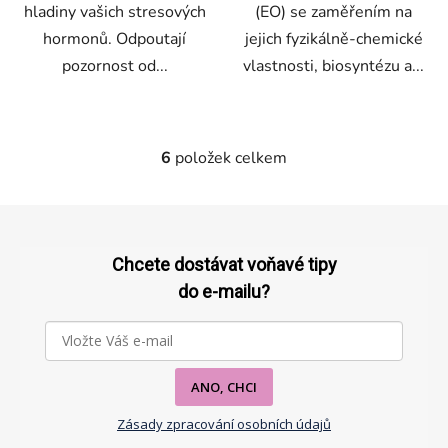
hladiny vašich stresových
(EO) se zaměřením na
hormonů. Odpoutají
jejich fyzikálně-chemické
pozornost od...
vlastnosti, biosyntézu a...
6
položek celkem
O
v
l
Z
á
á
d
p
Chcete dostávat voňavé tipy
a
a
do e-mailu?
c
t
í
p
í
r
v
ANO, CHCI
k
Zásady zpracování osobních údajů
y