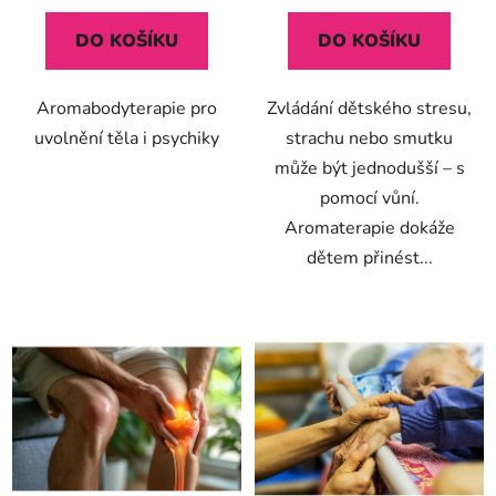
5,0
DO KOŠÍKU
DO KOŠÍKU
z
5
Aromabodyterapie pro
Zvládání dětského stresu,
hvězdiček.
uvolnění těla i psychiky
strachu nebo smutku
může být jednodušší – s
pomocí vůní.
Aromaterapie dokáže
dětem přinést...