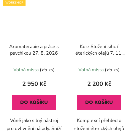
WORKSHOP
Aromaterapie a práce s
Kurz Složení silic /
psychikou 27. 8. 2026
éterických olejů 7. 11.
2026
Průměrné
Volná místa
(>5 ks)
Volná místa
(>5 ks)
hodnocení
produktu
2 950 Kč
2 200 Kč
je
5,0
DO KOŠÍKU
DO KOŠÍKU
z
5
Vůně jako silný nástroj
Komplexní přehled o
hvězdiček.
pro ovlivnění nálady. Sníží
složení éterických olejů