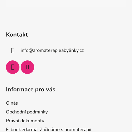
v
ý
p
i
s
u
Kontakt
info
@
aromaterapieabylinky.cz
Informace pro vás
O nás
Obchodní podmínky
Právní dokumenty
E-book zdarma: Začínáme s aromaterapií