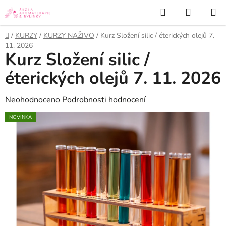
Přejít
Hledat
NÁKUP
na
KOŠÍK
obsah
Domů
/
KURZY
/
KURZY NAŽIVO
/
Kurz Složení silic / éterických olejů 7.
11. 2026
Kurz Složení silic /
éterických olejů 7. 11. 2026
Průměrné
Neohodnoceno
Podrobnosti hodnocení
hodnocení
NOVINKA
produktu
je
0,0
z
5
hvězdiček.