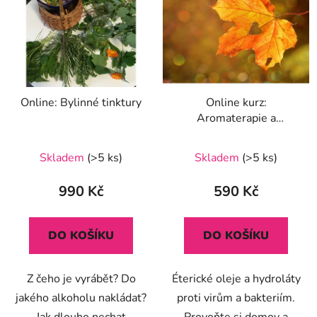
Online: Bylinné tinktury
Online kurz:
Aromaterapie a
nachlazení
Skladem
(>5 ks)
Skladem
(>5 ks)
990 Kč
590 Kč
DO KOŠÍKU
DO KOŠÍKU
Z čeho je vyrábět? Do
Éterické oleje a hydroláty
jakého alkoholu nakládat?
proti virům a bakteriím.