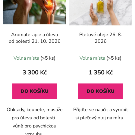
Aromaterapie a úleva
Pleťové oleje 26. 8.
od bolesti 21. 10. 2026
2026
Průměrné
Průměrné
Volná místa
(>5 ks)
Volná místa
(>5 ks)
hodnocení
hodnocení
produktu
produktu
3 300 Kč
1 350 Kč
je
je
5,0
5,0
DO KOŠÍKU
DO KOŠÍKU
z
z
5
5
Obklady, koupele, masáže
Přijďte se naučit a vyrobit
hvězdiček.
hvězdiček.
pro úlevu od bolesti i
si pleťový olej na míru.
vůně pro psychickou
vzpruhu.