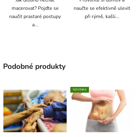
Jak dlouho nechat
Provoňte si domov a
macerovat? Pojďte se
naučte se efektivně ulevit
naučit prastaré postupy
při rýmě, kašli...
a...
Podobné produkty
NOVINKA