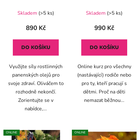
Skladem
(>5 ks)
Skladem
(>5 ks)
890 Kč
990 Kč
DO KOŠÍKU
DO KOŠÍKU
Využijte síly rostlinných
Online kurz pro všechny
panenských olejů pro
(nastávající) rodiče nebo
svoje zdraví. Oliváčem to
pro ty, kteří pracují s
rozhodně nekončí.
dětmi. Proč na děti
Zorientujte se v
nemazat běžnou...
nabídce,...
ONLINE
ONLINE