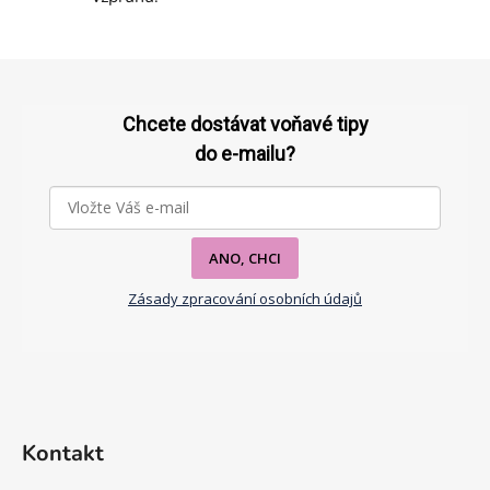
Z
á
p
Chcete dostávat voňavé tipy
a
do e-mailu?
t
í
ANO, CHCI
Zásady zpracování osobních údajů
Kontakt