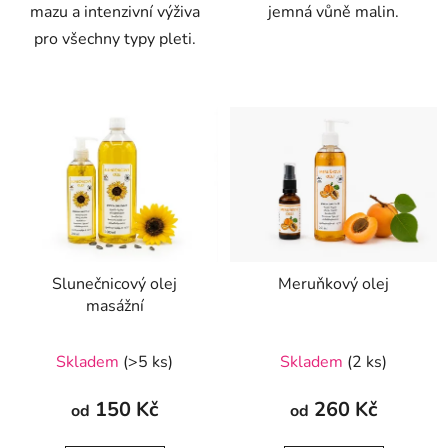
mazu a intenzivní výživa
jemná vůně malin.
pro všechny typy pleti.
Slunečnicový olej
Meruňkový olej
masážní
Průměrné
Průměrné
Skladem
(>5 ks)
Skladem
(2 ks)
hodnocení
hodnocení
produktu
produktu
150 Kč
260 Kč
od
od
je
je