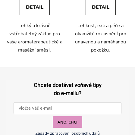
5,0
5,0
DETAIL
DETAIL
z
z
5
5
Lehký a krásně
Lehkost, extra péče a
hvězdiček.
hvězdiček.
vstřebatelný základ pro
okamžité rozjasnění pro
vaše aromaterapeutické a
unavenou a namáhanou
masážní směsi.
pokožku.
Z
á
p
Chcete dostávat voňavé tipy
a
do e-mailu?
t
í
ANO, CHCI
Zásady zpracování osobních údajů