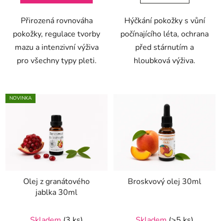
5
Přirozená rovnováha
Hýčkání pokožky s vůní
hvězdiček.
pokožky, regulace tvorby
počínajícího léta, ochrana
mazu a intenzivní výživa
před stárnutím a
pro všechny typy pleti.
hloubková výživa.
NOVINKA
Olej z granátového
Broskvový olej 30ml
jablka 30ml
Skladem
(3 ks)
Skladem
(>5 ks)