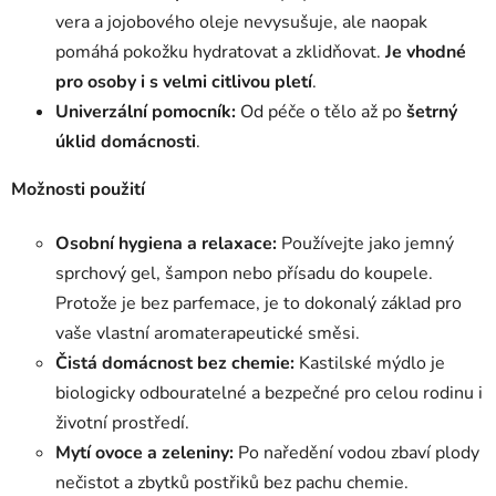
vera a jojobového oleje nevysušuje, ale naopak
pomáhá pokožku hydratovat a zklidňovat.
Je vhodné
pro osoby i s velmi citlivou pletí
.
Univerzální pomocník:
Od péče o tělo až po
šetrný
úklid domácnosti
.
Možnosti použití
O
sobní hygiena a relaxace:
Používejte jako jemný
sprchový gel, šampon nebo přísadu do koupele.
Protože je bez parfemace, je to dokonalý základ pro
vaše vlastní aromaterapeutické směsi.
Čistá domácnost bez chemie:
Kastilské mýdlo je
biologicky odbouratelné a bezpečné pro celou rodinu i
životní prostředí.
Mytí ovoce a zeleniny:
Po naředění vodou zbaví plody
nečistot a zbytků postřiků bez pachu chemie.