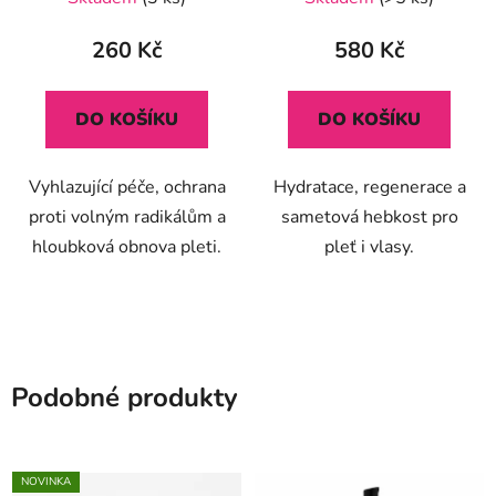
260 Kč
580 Kč
DO KOŠÍKU
DO KOŠÍKU
Vyhlazující péče, ochrana
Hydratace, regenerace a
proti volným radikálům a
sametová hebkost pro
hloubková obnova pleti.
pleť i vlasy.
Podobné produkty
NOVINKA