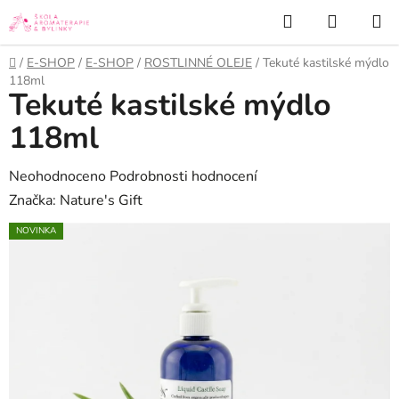
Přejít
Hledat
NÁKUP
na
KOŠÍK
obsah
Domů
/
E-SHOP
/
E-SHOP
/
ROSTLINNÉ OLEJE
/
Tekuté kastilské mýdlo
118ml
Tekuté kastilské mýdlo
118ml
Průměrné
Neohodnoceno
Podrobnosti hodnocení
hodnocení
Značka:
Nature's Gift
produktu
NOVINKA
je
0,0
z
5
hvězdiček.