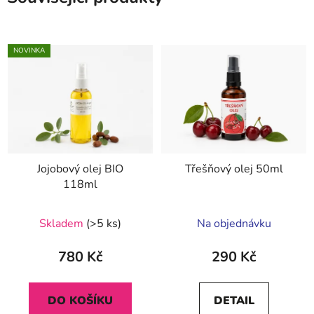
NOVINKA
Jojobový olej BIO
Třešňový olej 50ml
118ml
Průměrné
Skladem
(>5 ks)
Na objednávku
hodnocení
produktu
780 Kč
290 Kč
je
5,0
DO KOŠÍKU
DETAIL
z