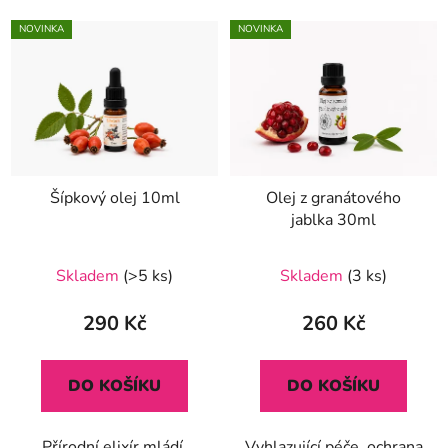
NOVINKA
NOVINKA
Šípkový olej 10ml
Olej z granátového
jablka 30ml
Průměrné
Skladem
(>5 ks)
Skladem
(3 ks)
hodnocení
produktu
290 Kč
260 Kč
je
5,0
DO KOŠÍKU
DO KOŠÍKU
z
5
Přírodní elixír mládí,
Vyhlazující péče, ochrana