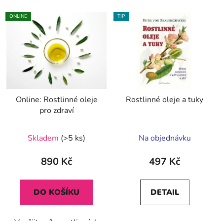
ONLINE
TIP
Online: Rostlinné oleje
Rostlinné oleje a tuky
pro zdraví
Průměrné
Skladem
(>5 ks)
Na objednávku
hodnocení
produktu
890 Kč
497 Kč
je
5,0
DO KOŠÍKU
DETAIL
z
5