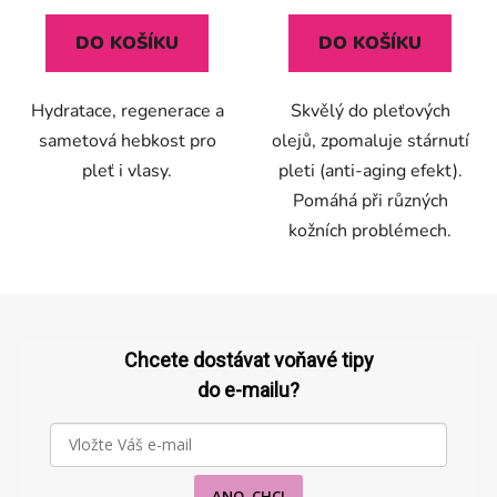
DO KOŠÍKU
DO KOŠÍKU
Hydratace, regenerace a
Skvělý do pleťových
sametová hebkost pro
olejů, zpomaluje stárnutí
pleť i vlasy.
pleti (anti-aging efekt).
Pomáhá při různých
kožních problémech.
Z
á
p
Chcete dostávat voňavé tipy
a
do e-mailu?
t
í
ANO, CHCI