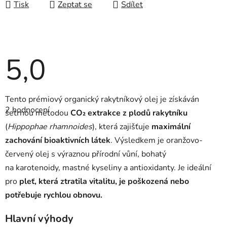
Tisk
Zeptat se
Sdílet
5,0
Průměrné
Tento prémiový organický rakytníkový olej je získáván
hodnocení
2 hodnocení
produktu
šetrnou metodou
CO₂ extrakce z plodů rakytníku
je
(
Hippophae rhamnoides
), která zajišťuje
maximální
5,0
z
zachování bioaktivních látek
. Výsledkem je oranžovo-
5
hvězdiček.
červený olej s výraznou přírodní vůní, bohatý
na karotenoidy, mastné kyseliny a antioxidanty. Je ideální
pro
pleť, která ztratila vitalitu, je poškozená nebo
potřebuje rychlou obnovu.
Hlavní výhody