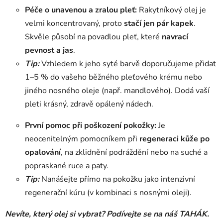
Péče o unavenou a zralou pleť:
Rakytníkový olej je
velmi koncentrovaný, proto
stačí jen pár kapek
.
Skvěle působí na povadlou pleť, které
navrací
pevnost a jas
.
Tip:
Vzhledem k jeho syté barvě doporučujeme přidat
1–5 % do vašeho běžného pleťového krému nebo
jiného nosného oleje (např. mandlového). Dodá vaší
pleti krásný, zdravě opálený nádech.
První pomoc při poškození pokožky:
Je
neocenitelným pomocníkem při
regeneraci kůže po
opalování
, na zklidnění podráždění nebo na suché a
popraskané ruce a paty.
Tip:
Nanášejte přímo na pokožku jako intenzivní
regenerační kúru (v kombinaci s nosnými oleji).
Nevíte, který olej si vybrat? Podívejte se na náš
TAHÁK
.