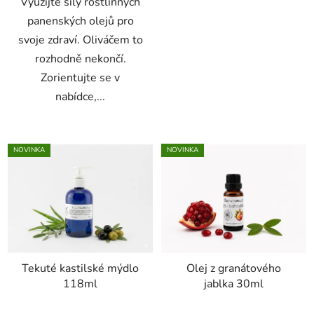
Využijte síly rostlinných
hvězdiček.
panenských olejů pro
svoje zdraví. Oliváčem to
rozhodně nekončí.
Zorientujte se v
nabídce,...
NOVINKA
NOVINKA
Tekuté kastilské mýdlo
Olej z granátového
118ml
jablka 30ml