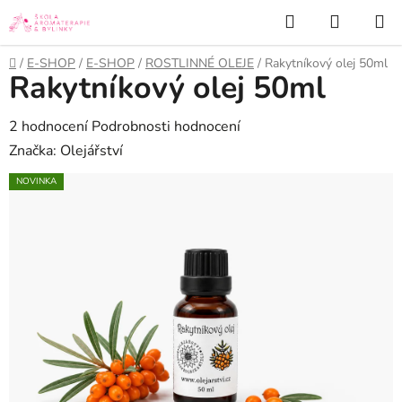
Přejít
Hledat
NÁKUP
na
KOŠÍK
obsah
Domů
/
E-SHOP
/
E-SHOP
/
ROSTLINNÉ OLEJE
/
Rakytníkový olej 50ml
Rakytníkový olej 50ml
Průměrné
2 hodnocení
Podrobnosti hodnocení
hodnocení
Značka:
Olejářství
produktu
NOVINKA
je
5,0
z
5
hvězdiček.