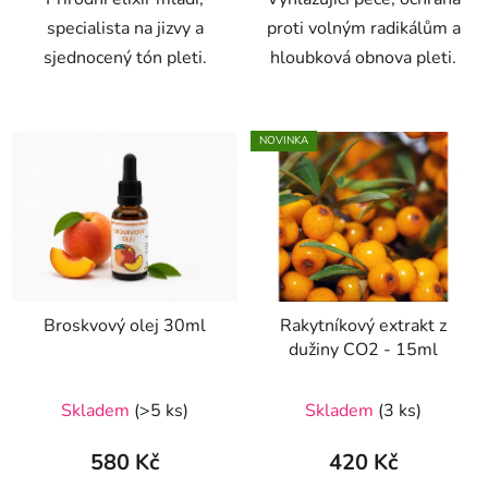
hvězdiček.
specialista na jizvy a
proti volným radikálům a
sjednocený tón pleti.
hloubková obnova pleti.
NOVINKA
Broskvový olej 30ml
Rakytníkový extrakt z
dužiny CO2 - 15ml
Skladem
(>5 ks)
Skladem
(3 ks)
580 Kč
420 Kč