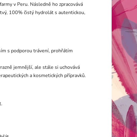
 farmy v Peru. Následně ho zpracovává
stvý, 100% čistý hydrolát s autentickou,
vším s podporou trávení, prohřátím
výrazně jemnější, ale stále si uchovává
terapeutických a kosmetických přípravků.
t.
hřát.