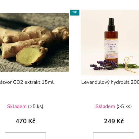
TIP
ázvor CO2 extrakt 15ml
Levandulový hydrolát 20
Skladem
(>5 ks)
Skladem
(>5 ks)
470 Kč
249 Kč