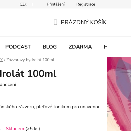
CZK
Přihlášení
Registrace
chodu
PRÁZDNÝ KOŠÍK
NÁKUPNÍ
KOŠÍK
PODCAST
BLOG
ZDARMA
Hodnocení
TY
/
Zázvorový hydrolát 100ml
drolát 100ml
dnocení
uánského zázvoru, pleťové tonikum pro unavenou
Skladem
(>5 ks)