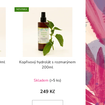
NOVINKA
0ml
Kopřivový hydrolát s rozmarýnem
200ml
Průměrné
Skladem
(>5 ks)
hodnocení
produktu
249 Kč
je
5,0