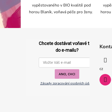
vypěstovaného v BIO kvalitě pod
vypě
horou Blaník, voňavá péče pro ženy.
horou 
Z
á
Chcete dostávat voňavé tipy
Kont
p
do e-mailu?
a
t
í
cz
ANO, CHCI
Zásady zpracování osobních údajů