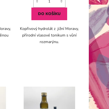
z
5
DO KOŠÍKU
hvězdiček.
Moravy,
Kopřivový hydrolát z jižní Moravy,
děnou
přírodní vlasové tonikum s vůní
rozmarýnu.