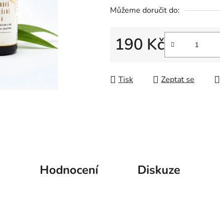
5
Můžeme doručit do:
hvězdiček.
190 Kč
Měrná cena:
Tisk
Zeptat se
Hodnocení
Diskuze