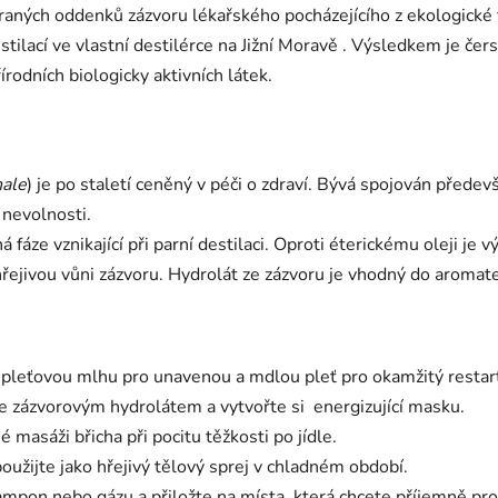
braných oddenků zázvoru lékařského pocházejícího z ekologické
tilací ve vlastní destilérce na Jižní Moravě . Výsledkem je čer
odních biologicky aktivních látek.
nale
) je po staletí ceněný v péči o zdraví. Bývá spojován přede
 nevolnosti.
 fáze vznikající při parní destilaci. Oproti éterickému oleji je 
 hřejivou vůni zázvoru. Hydrolát ze zázvoru je vhodný do aroma
í pleťovou mlhu pro unavenou a mdlou pleť pro okamžitý restar
se zázvorovým hydrolátem a vytvořte si energizující masku.
é masáži břicha při pocitu těžkosti po jídle.
použijte jako hřejivý tělový sprej v chladném období.
tampon nebo gázu a přiložte na místa, která chcete příjemně pro