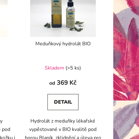
Meduňkový hydrolát BIO
Skladem
(>5 ks)
369 Kč
od
DETAIL
y
Hydrolát z meduňky lékařské
ě pod
vypěstované v BIO kvalitě pod
kožku i
horou Blaník, zklidnění a úleva pro