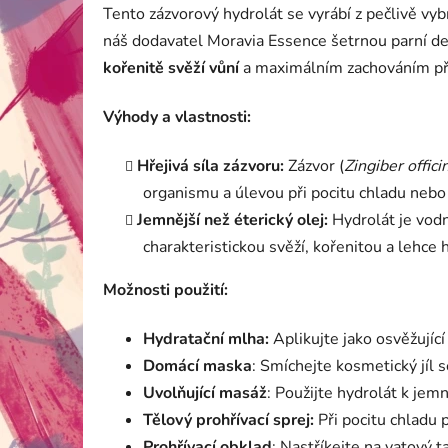
Tento zázvorový hydrolát se vyrábí z pečlivě vy
náš
dodavatel Moravia Essence
šetrnou parní des
kořenitě svěží vůní
a maximálním zachováním přír
Výhody a vlastnosti:
Hřejivá síla zázvoru:
Zázvor (
Zingiber offici
organismu a úlevou při pocitu chladu nebo
Jemnější než éterický olej:
Hydrolát je vodná
charakteristickou svěží, kořenitou a lehce
Možnosti použití:
Hydratační mlha:
Aplikujte jako osvěžujíc
Domácí maska
: Smíchejte kosmetický jíl 
Uvolňující masáž
: Použijte hydrolát k jemn
Tělový prohřívací sprej:
Při pocitu chladu 
Prohřívací obklad
: Nastříkejte na vatový 