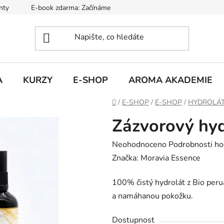
nty
E-book zdarma: Začínáme s aromaterapií
Hodnocení ob
A
KURZY
E-SHOP
AROMA AKADEMIE
Domů
/
E-SHOP
/
E-SHOP
/
HYDROLÁ
Zázvorový hy
Průměrné
Neohodnoceno
Podrobnosti ho
hodnocení
Značka:
Moravia Essence
produktu
100% čistý hydrolát z Bio per
je
a namáhanou pokožku.
0,0
z
Dostupnost