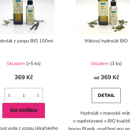
drolát z yzopu BIO 100ml
Mátový hydrolát BIO
Průměrné
Skladem
(>5 ks)
Skladem
(3 ks)
hodnocení
produktu
369 Kč
369 Kč
od
je
5,0
DETAIL
z
5
DO KOŠÍKU
Hydrolát z marocké mát
hvězdiček.
v vypěstované v BIO kvalit
ová voda z yzopu lékařského
horou Blaník, osvěžení pro po