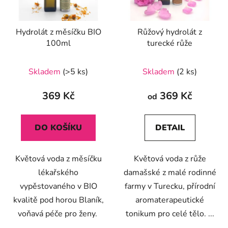
Hydrolát z měsíčku BIO
Růžový hydrolát z
100ml
turecké růže
Skladem
(>5 ks)
Skladem
(2 ks)
369 Kč
369 Kč
od
DO KOŠÍKU
DETAIL
Květová voda z měsíčku
Květová voda z růže
lékařského
damašské z malé rodinné
vypěstovaného v BIO
farmy v Turecku, přírodní
kvalitě pod horou Blaník,
aromaterapeutické
voňavá péče pro ženy.
tonikum pro celé tělo. ...