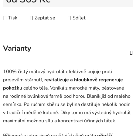
Měrná cena:
Tisk
Zeptat se
Sdílet
Varianty
100% čistý mátový hydrolát efektivně bojuje proti
projevům stárnutí,
revitalizuje a hloubkově regeneruje
pokožku
celého těla. Vzniká z marocké máty, pěstované
na rodinné bylinkové farmě pod horou Blaník již od malého
semínka. Po ručním sběru se bylina destiluje několik hodin
v tradiční měděné koloně. Díky tomu má výsledný hydrolát
maximální možnou sílu a koncentraci účinných látek.
Příjemná a intenzivně osvěžující vůně máty
přináší