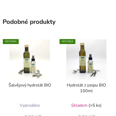
Podobné produkty
NOVINKA
NOVINKA
Šalvějový hydrolát BIO
Hydrolát z yzopu BIO
100ml
Průměrné
Vyprodáno
Skladem
(>5 ks)
hodnocení
produktu