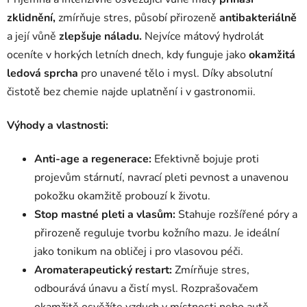
zklidnění,
zmírňuje stres, působí přirozeně
antibakteriálně
a její vůně
zlepšuje náladu.
Nejvíce mátový hydrolát
oceníte v horkých letních dnech, kdy funguje jako
okamžitá
ledová sprcha
pro unavené tělo i mysl. Díky absolutní
čistotě bez chemie najde uplatnění i v gastronomii.
Výhody a vlastnosti:
Anti-age a regenerace:
Efektivně bojuje proti
projevům stárnutí, navrací pleti pevnost a unavenou
pokožku okamžitě probouzí k životu.
Stop mastné pleti a vlasům:
Stahuje rozšířené póry a
přirozeně reguluje tvorbu kožního mazu. Je ideální
jako tonikum na obličej i pro vlasovou péči.
Aromaterapeutický restart:
Zmírňuje stres,
odbourává únavu a čistí mysl. Rozprašovačem