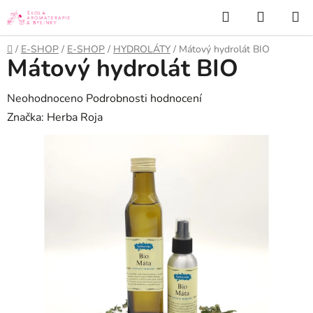
Přejít
Hledat
NÁKUP
na
KOŠÍK
obsah
Domů
/
E-SHOP
/
E-SHOP
/
HYDROLÁTY
/
Mátový hydrolát BIO
Mátový hydrolát BIO
Průměrné
Neohodnoceno
Podrobnosti hodnocení
hodnocení
Značka:
Herba Roja
produktu
je
0,0
z
5
hvězdiček.