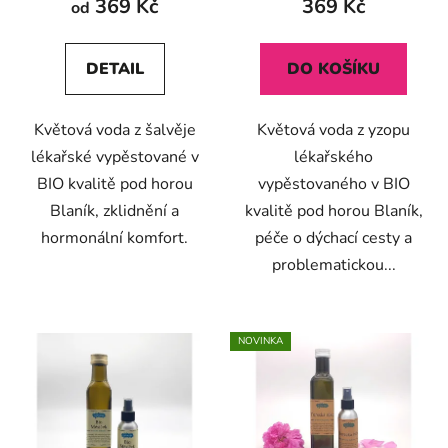
369 Kč
369 Kč
od
je
5,0
DETAIL
DO KOŠÍKU
z
5
Květová voda z šalvěje
Květová voda z yzopu
hvězdiček.
lékařské vypěstované v
lékařského
BIO kvalitě pod horou
vypěstovaného v BIO
Blaník, zklidnění a
kvalitě pod horou Blaník,
hormonální komfort.
péče o dýchací cesty a
problematickou...
NOVINKA