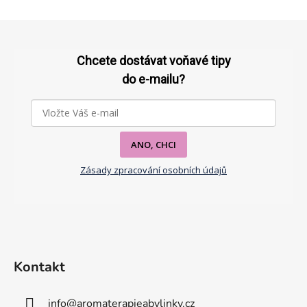
Z
á
p
Chcete dostávat voňavé tipy
a
do e-mailu?
t
í
ANO, CHCI
Zásady zpracování osobních údajů
Kontakt
info
@
aromaterapieabylinky.cz