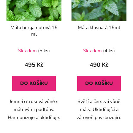
Máta bergamotová 15
Máta klasnatá 15ml
ml
Průměrné
Skladem
(5 ks)
Skladem
(4 ks)
hodnocení
produktu
495 Kč
490 Kč
je
5,0
DO KOŠÍKU
DO KOŠÍKU
z
5
Jemná citrusová vůně s
Svěží a čerstvá vůně
hvězdiček.
mátovými podtóny.
máty. Uklidňující a
Harmonizuje a uklidňuje.
zároveň povzbuzující.