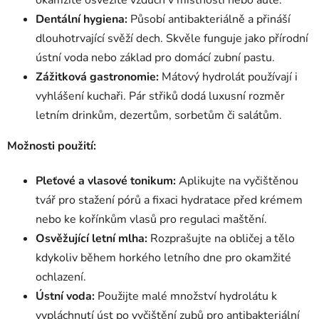
okamžitě osvěžíte vzduch v místnosti nebo autě.
Dentální hygiena:
Působí antibakteriálně a přináší
dlouhotrvající svěží dech. Skvěle funguje jako přírodní
ústní voda nebo základ pro domácí zubní pastu.
Zážitková gastronomie:
Mátový hydrolát používají i
vyhlášení kuchaři. Pár střiků dodá luxusní rozměr
letním drinkům, dezertům, sorbetům či salátům.
Možnosti použití:
Pleťové a vlasové tonikum:
Aplikujte na vyčištěnou
tvář pro stažení pórů a fixaci hydratace před krémem
nebo ke kořínkům vlasů pro regulaci maštění.
Osvěžující letní mlha:
Rozprašujte na obličej a tělo
kdykoliv během horkého letního dne pro okamžité
ochlazení.
Ústní voda:
Použijte malé množství hydrolátu k
vypláchnutí úst po vyčištění zubů pro antibakteriální