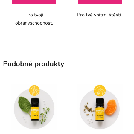
5
5
Pro tvoji
Pro tvé vnitřní štěstí.
hvězdiček.
hvězdiček.
obranyschopnost.
Podobné produkty