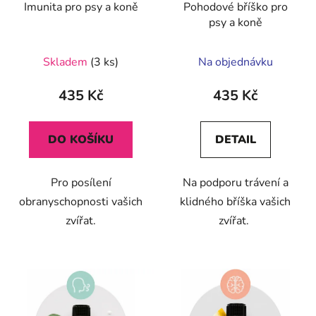
Imunita pro psy a koně
Pohodové bříško pro
psy a koně
Skladem
(3 ks)
Na objednávku
435 Kč
435 Kč
DO KOŠÍKU
DETAIL
Pro posílení
Na podporu trávení a
obranyschopnosti vašich
klidného bříška vašich
zvířat.
zvířat.