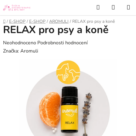
Přejít
Hledat
NÁKUP
na
KOŠÍK
obsah
Domů
/
E-SHOP
/
E-SHOP
/
AROMULI
/
RELAX pro psy a koně
RELAX pro psy a koně
Průměrné
Neohodnoceno
Podrobnosti hodnocení
hodnocení
Značka:
Aromuli
produktu
je
0,0
z
5
hvězdiček.