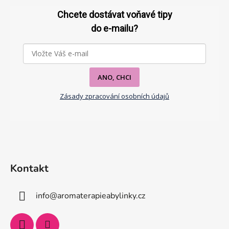
á
p
Chcete dostávat voňavé tipy
a
do e-mailu?
t
í
ANO, CHCI
Zásady zpracování osobních údajů
Kontakt
info
@
aromaterapieabylinky.cz