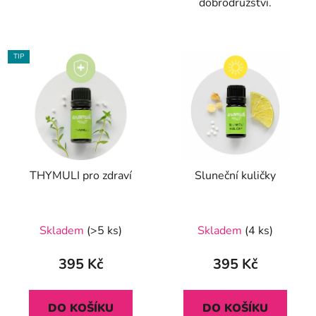
dobrodružství.
TIP
THYMULI pro zdraví
Sluneční kuličky
Průměrné
Průměrné
Skladem
(>5 ks)
Skladem
(4 ks)
hodnocení
hodnocení
produktu
produktu
395 Kč
395 Kč
je
je
5,0
5,0
DO KOŠÍKU
DO KOŠÍKU
z
z