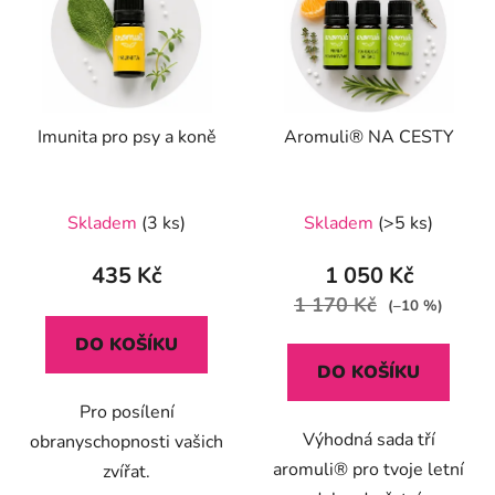
Imunita pro psy a koně
Aromuli® NA CESTY
Průměrné
Skladem
(3 ks)
Skladem
(>5 ks)
hodnocení
produktu
435 Kč
1 050 Kč
je
1 170 Kč
(–10 %)
5,0
DO KOŠÍKU
z
DO KOŠÍKU
5
Pro posílení
hvězdiček.
Výhodná sada tří
obranyschopnosti vašich
aromuli® pro tvoje letní
zvířat.