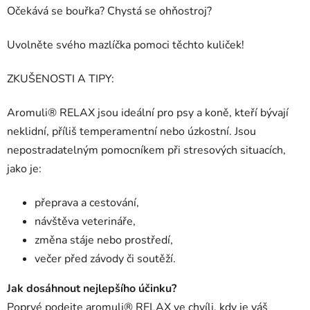
Očekává se bouřka? Chystá se ohňostroj?
Uvolněte svého mazlíčka pomoci těchto kuliček!
ZKUŠENOSTI A TIPY:
Aromuli® RELAX jsou ideální pro psy a koně, kteří bývají
neklidní, příliš temperamentní nebo úzkostní. Jsou
nepostradatelným pomocníkem při stresových situacích,
jako je:
přeprava a cestování,
návštěva veterináře,
změna stáje nebo prostředí,
večer před závody či soutěží.
Jak dosáhnout nejlepšího účinku?
Poprvé podejte
aromuli® RELAX
ve chvíli, kdy je váš