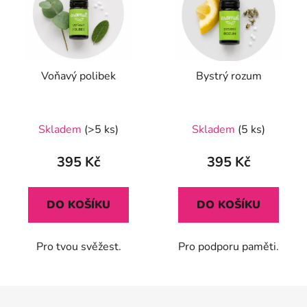
Voňavý polibek
Bystrý rozum
Skladem
(>5 ks)
Skladem
(5 ks)
395 Kč
395 Kč
DO KOŠÍKU
DO KOŠÍKU
Pro tvou svěžest.
Pro podporu paměti.
Z