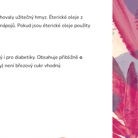
hovaly užitečný hmyz. Éterické oleje z
a nápojů. Pokud jsou éterické oleje použity
ný i pro diabetiky. Obsahuje přibližně
o
y) není březový cukr vhodný.