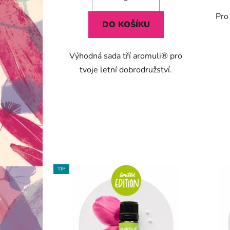
5
Pro
hvězdiček.
DO KOŠÍKU
Výhodná sada tří aromuli® pro
tvoje letní dobrodružství.
TIP