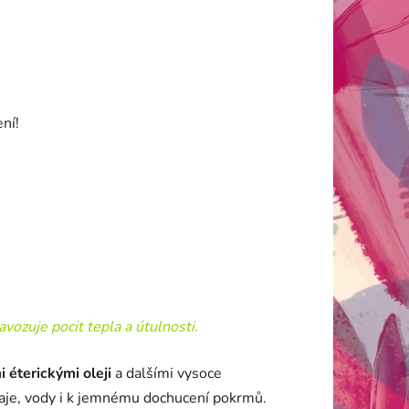
ení!
avozuje pocit tepla a útulnosti.
 éterickými oleji
a dalšími vysoce
 čaje, vody i k jemnému dochucení pokrmů.