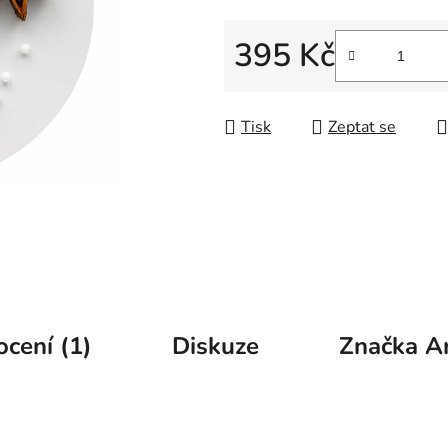
5
hvězdiček.
395 Kč
Měrná cena:
Tisk
Zeptat se
cení (1)
Diskuze
Značka
Ar