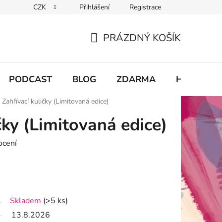
CZK
Přihlášení
Registrace
chodu
PRÁZDNÝ KOŠÍK
NÁKUPNÍ
KOŠÍK
PODCAST
BLOG
ZDARMA
Hodnocení
Zahřívací kuličky (Limitovaná edice)
čky (Limitovaná edice)
ocení
Skladem
(>5 ks)
13.8.2026