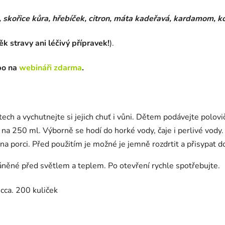
kořice kůra, hřebíček, citron, máta kadeřavá, kardamom, kor
k stravy ani léčivý přípravek!
).
o na
webináři zdarma
.
ech a vychutnejte si jejich chuť i vůni. Dětem podávejte polovi
na 250 ml. Výborně se hodí do horké vody, čaje i perlivé vody.
k na porci. Před použitím je možné je jemně rozdrtit a přisypa
áněné před světlem a teplem. Po otevření rychle spotřebujte.
 cca. 200 kuliček