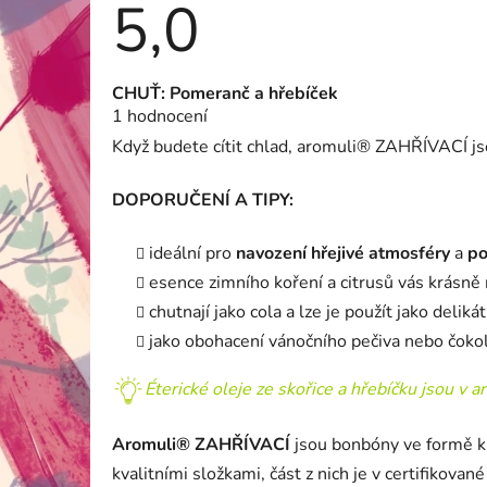
5,0
Průměrné
CHUŤ: Pomeranč a hřebíček
hodnocení
1 hodnocení
produktu
je
Když budete cítit chlad, aromuli® ZAHŘÍVACÍ js
5,0
z
5
DOPORUČENÍ A TIPY:
hvězdiček.
ideální pro
navození hřejivé atmosféry
a
po
esence zimního koření a citrusů vás krásně 
chutnají jako cola a lze je použít jako deli
jako obohacení vánočního pečiva nebo čok
Éterické oleje ze skořice a hřebíčku jsou v a
Aromuli®
ZAHŘÍVACÍ
jsou bonbóny ve formě k
kvalitními složkami, část z nich je v certifikov