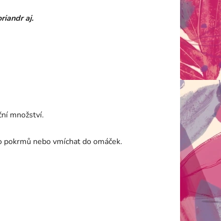
iandr aj.
ční množství.
t do pokrmů nebo vmíchat do omáček.