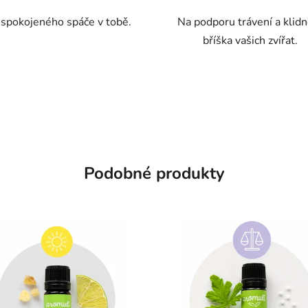
5
 spokojeného spáče v tobě.
Na podporu trávení a klid
hvězdiček.
bříška vašich zvířat.
Podobné produkty