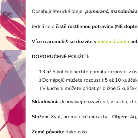
Obsahují éterické oleje:
pomeranč, mandarinka, s
Jedná se o
čistě rostlinnou potravinu
(
NE doplně
Více o aromuli® se dozvíte v
našem článku
neb
DOPORUČENÉ POUŽITÍ:
3 až 6 kuliček nechte pomalu rozpustit v úst
Do nápojů můžete rozpustit 5 až 10 kuliček 
V kuchyni můžete přidat přibližně 5 kuliče
Skladování:
Uchovávejte uzavřené, v suchu, chr
Složení:
Xylit, aromatické extrakty
Objem:
4g,
Země původu:
Rakousko