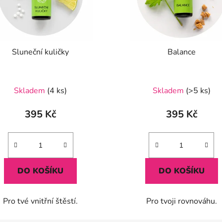
Sluneční kuličky
Balance
Průměrné
Průměrné
Skladem
(4 ks)
Skladem
(>5 ks)
hodnocení
hodnocení
produktu
produktu
395 Kč
395 Kč
je
je
5,0
5,0
z
z
5
5
DO KOŠÍKU
DO KOŠÍKU
hvězdiček.
hvězdiček.
Pro tvé vnitřní štěstí.
Pro tvoji rovnováhu.