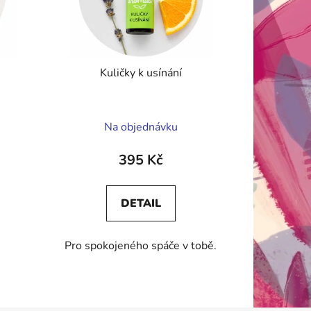
Kuličky k usínání
Průměrné
Na objednávku
hodnocení
produktu
395 Kč
je
5,0
DETAIL
z
5
Pro spokojeného spáče v tobě.
hvězdiček.