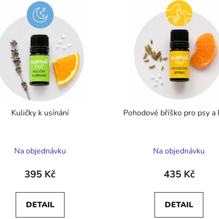
Kuličky k usínání
Pohodové bříško pro psy a
Průměrné
Na objednávku
Na objednávku
hodnocení
produktu
395 Kč
435 Kč
je
5,0
DETAIL
DETAIL
z