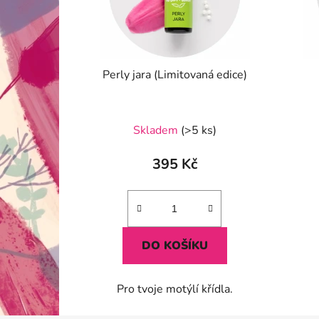
Perly jara (Limitovaná edice)
Průměrné
Skladem
(>5 ks)
hodnocení
produktu
395 Kč
je
5,0
z
5
DO KOŠÍKU
hvězdiček.
Pro tvoje motýlí křídla.