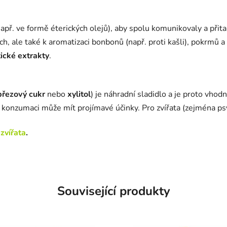
apř. ve formě éterických olejů), aby spolu komunikovaly a přita
ech, ale také k aromatizaci bonbonů (např. proti kašli), pokrmů 
ické extrakty
.
březový cukr
nebo
xylitol
) je náhradní sladidlo a je proto vhod
konzumaci může mít projímavé účinky. Pro zvířata (zejména ps
zvířata
.
Související produkty