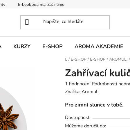
nty
E-book zdarma: Začínáme s aromaterapií
Hodnocení ob
A
KURZY
E-SHOP
AROMA AKADEMIE
Domů
/
E-SHOP
/
E-SHOP
/
AROMULI
/
Zahřívací kuli
Průměrné
1 hodnocení
Podrobnosti hodn
hodnocení
Značka:
Aromuli
produktu
Pro zimní slunce v tobě.
je
5,0
Dostupnost
z
Můžeme doručit do: