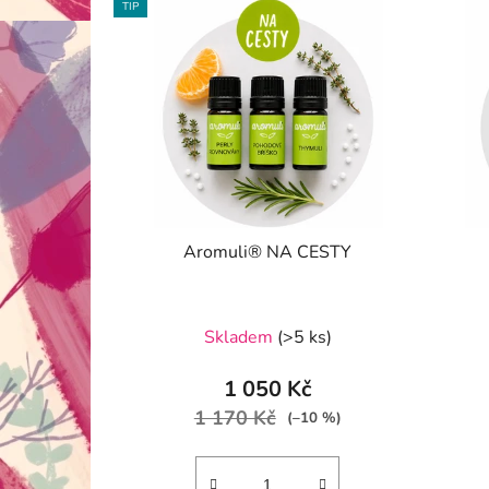
TIP
Aromuli® NA CESTY
Průměrné
Skladem
(>5 ks)
hodnocení
produktu
1 050 Kč
je
1 170 Kč
(–10 %)
5,0
z