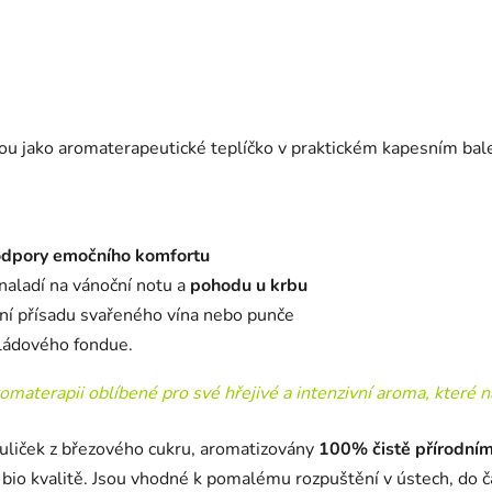
ou jako aromaterapeutické teplíčko v praktickém kapesním bal
dpory emočního komfortu
naladí na vánoční notu a
pohodu u krbu
kátní přísadu svařeného vína nebo punče
oládového fondue.
romaterapii oblíbené pro své hřejivé a intenzivní aroma, které n
uliček z březového cukru, aromatizovány
100% čistě přírodními
ané bio kvalitě. Jsou vhodné k pomalému rozpuštění v ústech, do