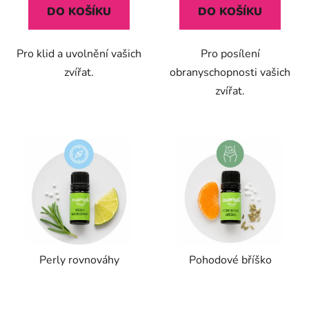
DO KOŠÍKU
DO KOŠÍKU
Pro klid a uvolnění vašich
Pro posílení
zvířat.
obranyschopnosti vašich
zvířat.
Perly rovnováhy
Pohodové bříško
Průměrné