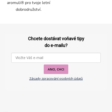
aromuli® pro tvoje letní
dobrodružství.
Z
á
p
Chcete dostávat voňavé tipy
a
do e-mailu?
t
í
ANO, CHCI
Zásady zpracování osobních údajů