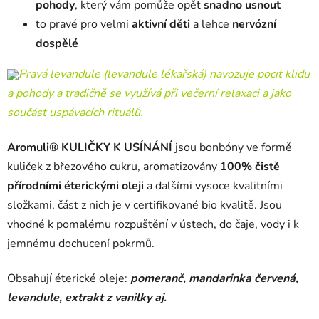
pohody
, který vám pomůže opět
snadno usnout
to pravé pro velmi
aktivní děti
a lehce
nervózní
dospělé
Pravá levandule (levandule lékařská) navozuje pocit klidu
a pohody a tradičně se využívá při večerní relaxaci a jako
součást uspávacích rituálů.
Aromuli®
KULIČKY K USÍNÁNÍ
jsou bonbóny ve formě
kuliček z březového cukru, aromatizovány
100% čistě
přírodními éterickými oleji
a dalšími vysoce kvalitními
složkami, část z nich je v certifikované bio kvalitě. Jsou
vhodné k pomalému rozpuštění v ústech, do čaje, vody i k
jemnému dochucení pokrmů.
Obsahují éterické oleje:
pomeranč, mandarinka červená,
levandule, extrakt z vanilky
a
j.