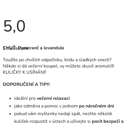
5,0
Průměrné
hodnocení
CHUŤ: Pomeranč a levandule
1 hodnocení
produktu
je
5,0
Toužíte po chvílích odpočinku, klidu a sladkých snech?
z
Někdo si dá večerní koupel, vy můžete zkusit aromuli®
5
hvězdiček.
KULIČKY K USÍNÁNÍ!
DOPORUČENÍ A TIPY:
ideální pro
večerní relaxaci
jako odměna a pomoc v jednom
po náročném dni
pokud vám myšlenky nedají spát, nechte několik
kuliček rozpustit v ústech a užívejte si
pocit bezpečí a