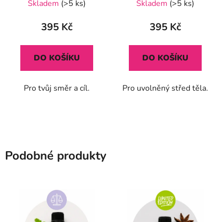
Skladem
(>5 ks)
Skladem
(>5 ks)
hodnocení
produktu
395 Kč
395 Kč
je
5,0
DO KOŠÍKU
DO KOŠÍKU
z
5
Pro tvůj směr a cíl.
Pro uvolněný střed těla.
hvězdiček.
Podobné produkty