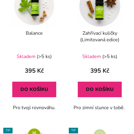
Balance
Zahřívací kuličky
(Limitovaná edice)
Průměrné
Průměrné
Skladem
(>5 ks)
Skladem
(>5 ks)
hodnocení
hodnocení
produktu
produktu
395 Kč
395 Kč
je
je
5,0
5,0
DO KOŠÍKU
DO KOŠÍKU
z
z
5
5
Pro tvoji rovnováhu.
Pro zimní slunce v tobě.
hvězdiček.
hvězdiček.
TIP
TIP