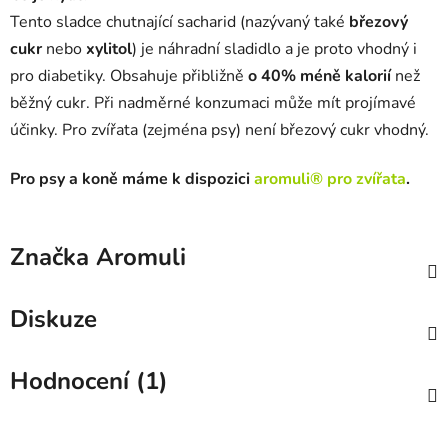
Tento sladce chutnající sacharid (nazývaný také
březový
cukr
nebo
xylitol
) je náhradní sladidlo a je proto vhodný i
pro diabetiky. Obsahuje přibližně
o 40% méně kalorií
než
běžný cukr. Při nadměrné konzumaci může mít projímavé
účinky. Pro zvířata (zejména psy) není březový cukr vhodný.
Pro psy a koně máme k dispozici
aromuli® pro zvířata
.
Značka
Aromuli
Diskuze
Hodnocení (1)