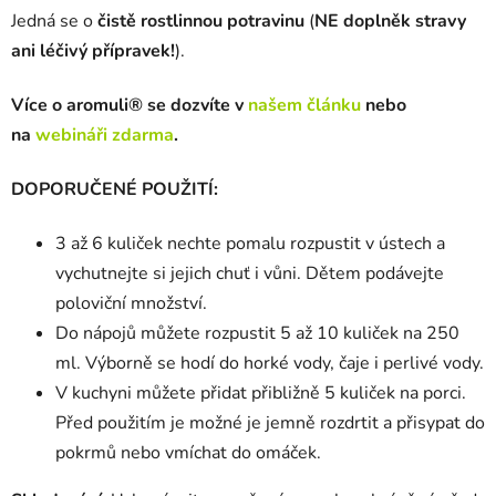
Jedná se o
čistě rostlinnou potravinu
(
NE doplněk stravy
ani léčivý přípravek!
).
Více o aromuli® se dozvíte v
našem článku
nebo
na
webináři zdarma
.
DOPORUČENÉ POUŽITÍ:
3 až 6 kuliček nechte pomalu rozpustit v ústech a
vychutnejte si jejich chuť i vůni. Dětem podávejte
poloviční množství.
Do nápojů můžete rozpustit 5 až 10 kuliček na 250
ml. Výborně se hodí do horké vody, čaje i perlivé vody.
V kuchyni můžete přidat přibližně 5 kuliček na porci.
Před použitím je možné je jemně rozdrtit a přisypat do
pokrmů nebo vmíchat do omáček.