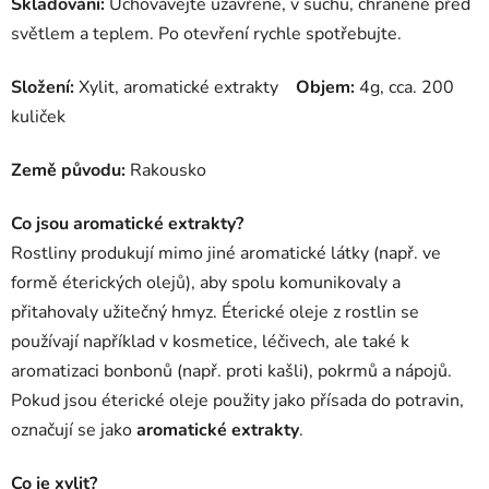
Skladování:
Uchovávejte uzavřené, v suchu, chráněné před
světlem a teplem. Po otevření rychle spotřebujte.
Složení:
Xylit, aromatické extrakty
Objem:
4g, cca. 200
kuliček
Země původu:
Rakousko
Co jsou aromatické extrakty?
Rostliny produkují mimo jiné aromatické látky (např. ve
formě éterických olejů), aby spolu komunikovaly a
přitahovaly užitečný hmyz. Éterické oleje z rostlin se
používají například v kosmetice, léčivech, ale také k
aromatizaci bonbonů (např. proti kašli), pokrmů a nápojů.
Pokud jsou éterické oleje použity jako přísada do potravin,
označují se jako
aromatické extrakty
.
Co je xylit?