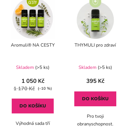
Aromuli® NA CESTY
THYMULI pro zdraví
Průměrné
Průměrné
Skladem
(>5 ks)
Skladem
(>5 ks)
hodnocení
hodnocení
produktu
produktu
1 050 Kč
395 Kč
je
je
1 170 Kč
(–10 %)
5,0
5,0
DO KOŠÍKU
z
z
DO KOŠÍKU
5
5
Pro tvoji
hvězdiček.
hvězdiček.
Výhodná sada tří
obranyschopnost.