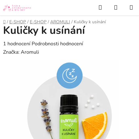
Přejít
Hledat
NÁKUP
na
KOŠÍK
obsah
Domů
/
E-SHOP
/
E-SHOP
/
AROMULI
/
Kuličky k usínání
Kuličky k usínání
Průměrné
1 hodnocení
Podrobnosti hodnocení
hodnocení
Značka:
Aromuli
produktu
je
5,0
z
5
hvězdiček.