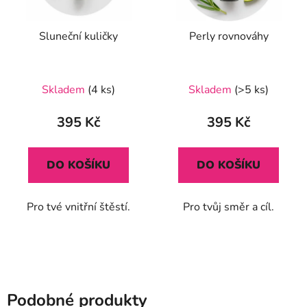
Sluneční kuličky
Perly rovnováhy
Průměrné
Skladem
(4 ks)
Skladem
(>5 ks)
hodnocení
produktu
395 Kč
395 Kč
je
5,0
DO KOŠÍKU
DO KOŠÍKU
z
5
Pro tvé vnitřní štěstí.
Pro tvůj směr a cíl.
hvězdiček.
Podobné produkty