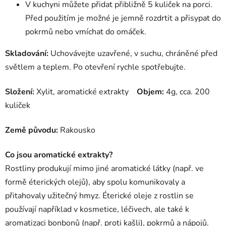
V kuchyni můžete přidat přibližně 5 kuliček na porci.
Před použitím je možné je jemně rozdrtit a přisypat do
pokrmů nebo vmíchat do omáček.
Skladování:
Uchovávejte uzavřené, v suchu, chráněné před
světlem a teplem. Po otevření rychle spotřebujte.
Složení:
Xylit, aromatické extrakty
Objem:
4g, cca. 200
kuliček
Země původu:
Rakousko
Co jsou aromatické extrakty?
Rostliny produkují mimo jiné aromatické látky (např. ve
formě éterických olejů), aby spolu komunikovaly a
přitahovaly užitečný hmyz. Éterické oleje z rostlin se
používají například v kosmetice, léčivech, ale také k
aromatizaci bonbonů (např. proti kašli), pokrmů a nápojů.