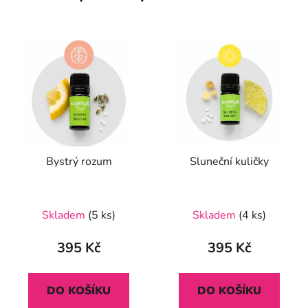
Bystrý rozum
Sluneční kuličky
Průměrné
Skladem
(5 ks)
Skladem
(4 ks)
hodnocení
produktu
395 Kč
395 Kč
je
5,0
DO KOŠÍKU
DO KOŠÍKU
z