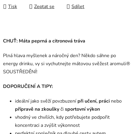
Tisk
Zeptat se
Sdílet
CHUŤ: Máta peprná a citronová tráva
Plná hlava myšlenek a náročný den? Někdo sáhne po
energy drinku, vy si vychutnejte mátovou svěžest aromuli®
SOUSTŘEDĚNÍ!
DOPORUČENÍ A TIPY:
ideální jako svěží povzbuzení
při učení, práci
nebo
přípravě na zkoušky
či
sportovní výkon
vhodný ve chvílích, kdy potřebujete
podpořit
koncentraci
a
zvýšit výkonnost
perfektní společník na
dlouhé cesty autem