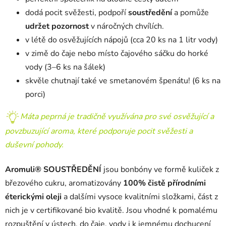
dodá pocit svěžesti, podpoří
soustředění
a pomůže
udržet pozornost
v náročných chvílích.
v létě do osvěžujících nápojů (cca 20 ks na 1 litr vody)
v zimě do čaje nebo místo čajového sáčku do horké
vody (3–6 ks na šálek)
skvěle chutnají také ve smetanovém špenátu! (6 ks na
porci)
Máta peprná je tradičně využívána pro své osvěžující a
povzbuzující aroma, které podporuje pocit svěžesti a
duševní pohody.
Aromuli®
SOUSTŘEDĚNÍ
jsou bonbóny ve formě kuliček z
březového cukru, aromatizovány
100% čistě přírodními
éterickými oleji
a dalšími vysoce kvalitními složkami, část z
nich je v certifikované bio kvalitě. Jsou vhodné k pomalému
rozpuštění v ústech, do čaje, vody i k jemnému dochucení