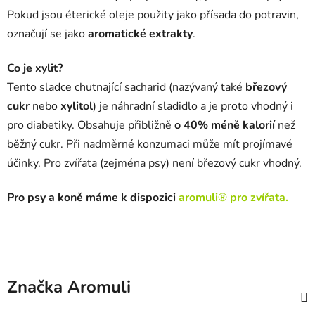
Pokud jsou éterické oleje použity jako přísada do potravin,
označují se jako
aromatické extrakty
.
Co je xylit?
Tento sladce chutnající sacharid (nazývaný také
březový
cukr
nebo
xylitol
) je náhradní sladidlo a je proto vhodný i
pro diabetiky. Obsahuje přibližně
o 40% méně kalorií
než
běžný cukr. Při nadměrné konzumaci může mít projímavé
účinky. Pro zvířata (zejména psy) není březový cukr vhodný.
Pro psy a koně máme k dispozici
aromuli® pro zvířata
.
Značka
Aromuli