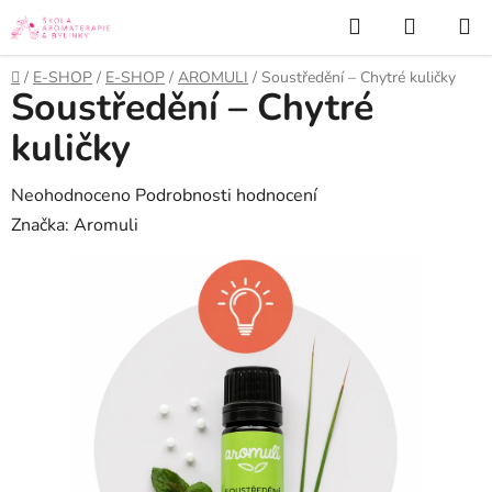
Přejít
Hledat
NÁKUP
na
KOŠÍK
obsah
Domů
/
E-SHOP
/
E-SHOP
/
AROMULI
/
Soustředění – Chytré kuličky
Soustředění – Chytré
kuličky
Průměrné
Neohodnoceno
Podrobnosti hodnocení
hodnocení
Značka:
Aromuli
produktu
je
0,0
z
5
hvězdiček.