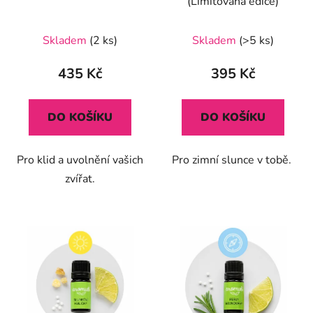
(Limitovaná edice)
Průměrné
Skladem
(2 ks)
Skladem
(>5 ks)
hodnocení
produktu
435 Kč
395 Kč
je
5,0
DO KOŠÍKU
DO KOŠÍKU
z
5
Pro klid a uvolnění vašich
Pro zimní slunce v tobě.
hvězdiček.
zvířat.