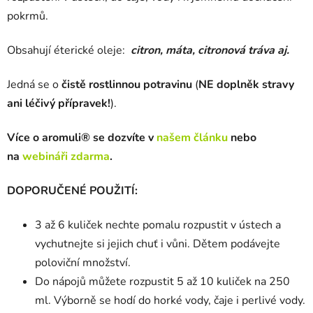
pokrmů.
Obsahují éterické oleje:
citron, máta, citronová tráva aj.
Jedná se o
čistě rostlinnou potravinu
(
NE doplněk stravy
ani léčivý přípravek!
).
Více o aromuli® se dozvíte v
našem článku
nebo
na
webináři zdarma
.
DOPORUČENÉ POUŽITÍ:
3 až 6 kuliček nechte pomalu rozpustit v ústech a
vychutnejte si jejich chuť i vůni. Dětem podávejte
poloviční množství.
Do nápojů můžete rozpustit 5 až 10 kuliček na 250
ml. Výborně se hodí do horké vody, čaje i perlivé vody.