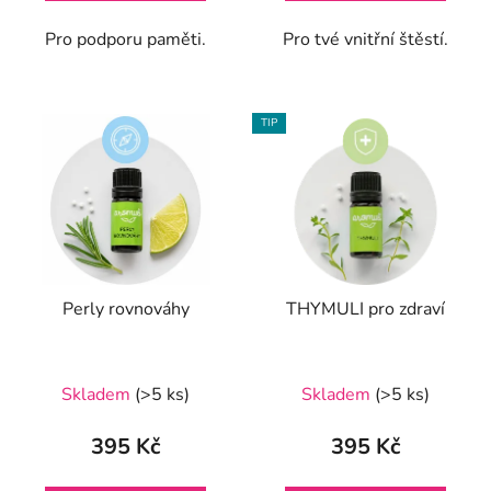
5
Pro podporu paměti.
Pro tvé vnitřní štěstí.
hvězdiček.
TIP
Perly rovnováhy
THYMULI pro zdraví
Průměrné
Skladem
(>5 ks)
Skladem
(>5 ks)
hodnocení
produktu
395 Kč
395 Kč
je