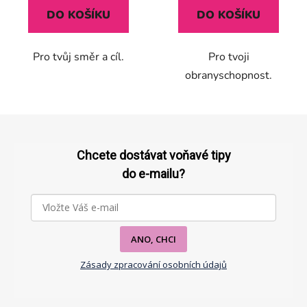
5,0
DO KOŠÍKU
DO KOŠÍKU
z
5
Pro tvůj směr a cíl.
Pro tvoji
hvězdiček.
obranyschopnost.
Z
á
p
Chcete dostávat voňavé tipy
a
do e-mailu?
t
í
ANO, CHCI
Zásady zpracování osobních údajů