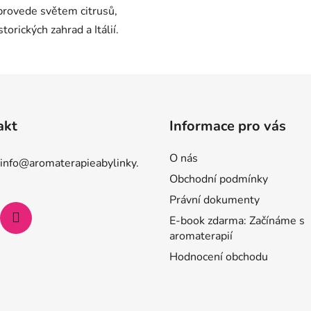
provede světem citrusů,
storických zahrad a Itálií.
akt
Informace pro vás
O nás
info
@
aromaterapieabylinky.
Obchodní podmínky
Právní dokumenty
E-book zdarma: Začínáme s
aromaterapií
Hodnocení obchodu