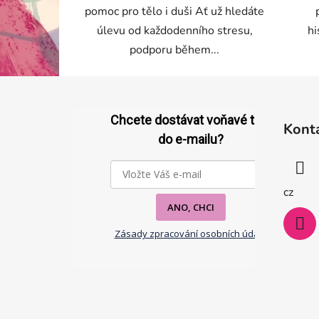
pomoc pro tělo i duši Ať už hledáte
úlevu od každodenního stresu,
hi
podporu během...
Z
á
Chcete dostávat voňavé tipy
Kont
p
do e-mailu?
a
t
í
cz
ANO, CHCI
Zásady zpracování osobních údajů