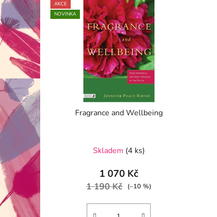
AKCE
NOVINKA
Fragrance and Wellbeing
Skladem
(4 ks)
1 070 Kč
1 190 Kč
(–10 %)