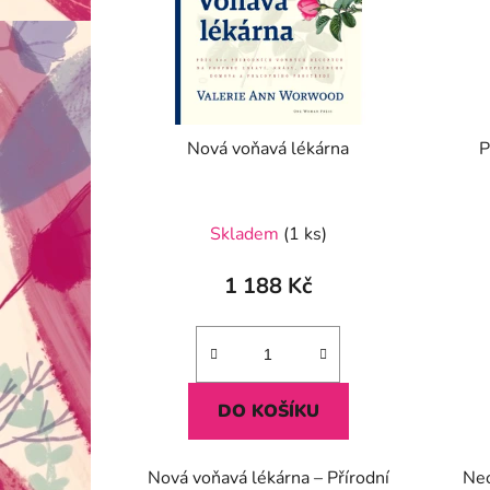
Nová voňavá lékárna
P
Skladem
(1 ks)
1 188 Kč
DO KOŠÍKU
Nová voňavá lékárna – Přírodní
Neo