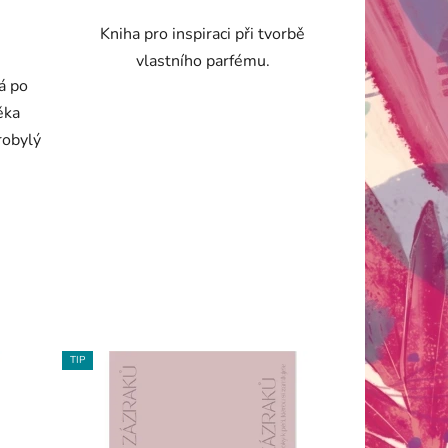
Kniha pro inspiraci při tvorbě
vlastního parfému.
há po
ěka
robylý
TIP