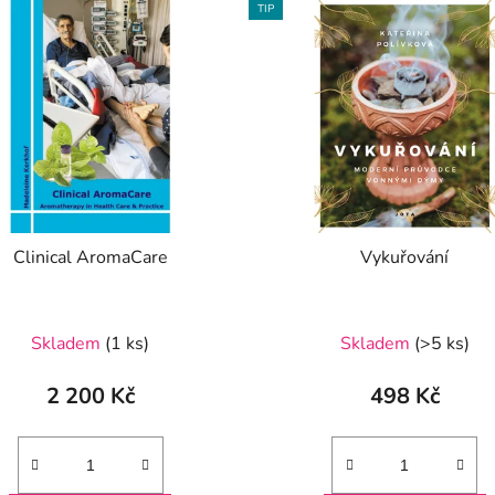
TIP
Clinical AromaCare
Vykuřování
Průměrné
Skladem
(1 ks)
Skladem
(>5 ks)
hodnocení
produktu
2 200 Kč
498 Kč
je
5,0
z