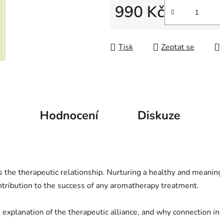
z
990 Kč
5
Měrná cena:
hvězdiček.
Tisk
Zeptat se
Hodnocení
Diskuze
is the therapeutic relationship. Nurturing a healthy and meani
ntribution to the success of any aromatherapy treatment.
explanation of the therapeutic alliance, and why connection i