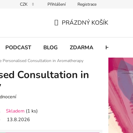
CZK
Přihlášení
Registrace
chodu
PRÁZDNÝ KOŠÍK
NÁKUPNÍ
KOŠÍK
PODCAST
BLOG
ZDARMA
Hodnocení
e Personalised Consultation in Aromatherapy
sed Consultation in
y
dnocení
Skladem
(1 ks)
13.8.2026