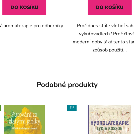
5
DO KOŠÍKU
DO KOŠÍKU
hvězdiček.
ká aromaterapie pro odborníky
Proč dnes stále víc lidí sa
vykuřovadlech? Proč člov
moderní doby láká tento sta
způsob použití...
Podobné produkty
TIP