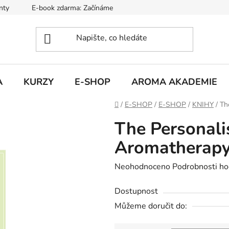
nty
E-book zdarma: Začínáme s aromaterapií
Hodnocení ob
A
KURZY
E-SHOP
AROMA AKADEMIE
Domů
/
E-SHOP
/
E-SHOP
/
KNIHY
/
Th
The Personali
Aromatherap
Průměrné
Neohodnoceno
Podrobnosti ho
hodnocení
Dostupnost
produktu
Můžeme doručit do:
je
0,0