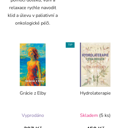
pomocí doteku, vůní a
relaxace rychle navodit
klid a úlevu v paliativní a
onkologické péči.
TIP
Grácie z Elby
Hydrolaterapie
Průměrné
Vyprodáno
Skladem
(5 ks)
hodnocení
produktu