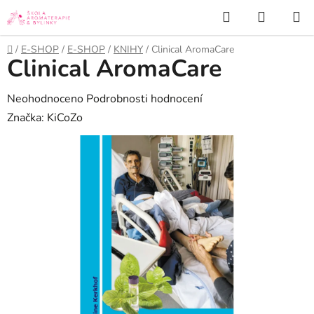
Přejít
Hledat
NÁKUP
na
KOŠÍK
obsah
Domů
/
E-SHOP
/
E-SHOP
/
KNIHY
/
Clinical AromaCare
Clinical AromaCare
Průměrné
Neohodnoceno
Podrobnosti hodnocení
hodnocení
Značka:
KiCoZo
produktu
je
0,0
z
5
hvězdiček.