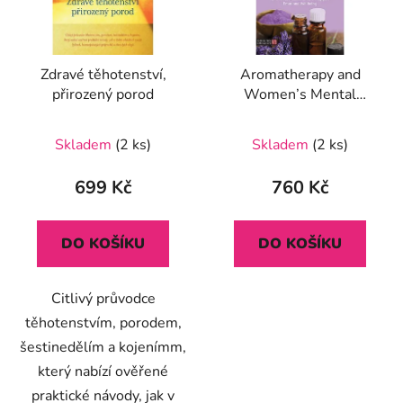
Zdravé těhotenství,
Aromatherapy and
přirozený porod
Women’s Mental
Health
Skladem
(2 ks)
Skladem
(2 ks)
699 Kč
760 Kč
DO KOŠÍKU
DO KOŠÍKU
Citlivý průvodce
těhotenstvím, porodem,
šestinedělím a kojenímm,
který nabízí ověřené
praktické návody, jak v