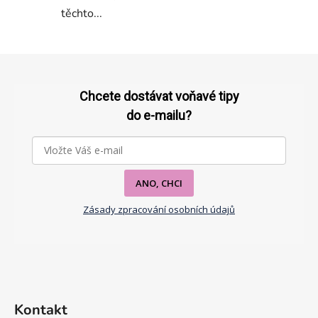
těchto...
Z
á
p
Chcete dostávat voňavé tipy
a
do e-mailu?
t
í
ANO, CHCI
Zásady zpracování osobních údajů
Kontakt