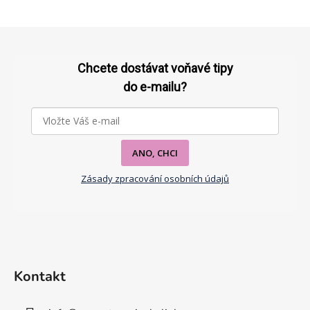
O
v
l
Z
á
á
d
p
Chcete dostávat voňavé tipy
a
a
do e-mailu?
c
t
í
p
í
r
v
ANO, CHCI
k
Zásady zpracování osobních údajů
y
v
ý
p
i
s
u
Kontakt