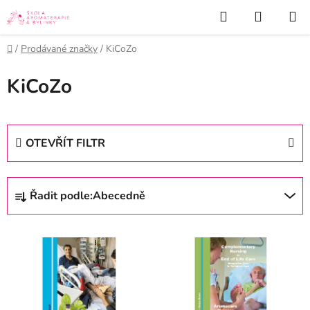
Přejít
Hledat
NÁKUP
na
KOŠÍK
obsah
Domů
/
Prodávané značky
/
KiCoZo
KiCoZo
OTEVŘÍT FILTR
Ř
Řadit podle:
Abecedně
a
z
V
e
ý
n
p
í
i
p
s