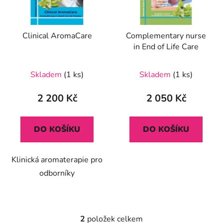
r
p
o
r
d
Clinical AromaCare
Complementary nurse
o
u
in End of Life Care
d
k
u
t
Skladem
(1 ks)
Skladem
(1 ks)
k
ů
t
2 200 Kč
2 050 Kč
ů
DO KOŠÍKU
DO KOŠÍKU
Klinická aromaterapie pro
odborníky
2
položek celkem