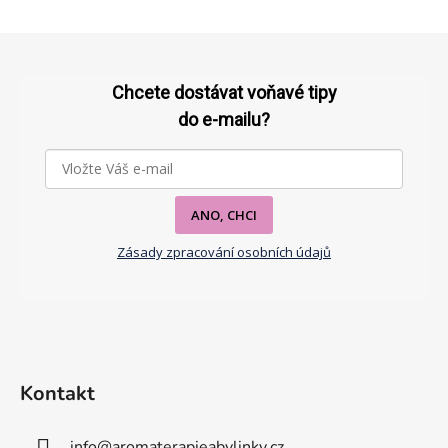
Z
á
p
Chcete dostávat voňavé tipy
a
do e-mailu?
t
í
ANO, CHCI
Zásady zpracování osobních údajů
Kontakt
info
@
aromaterapieabylinky.cz