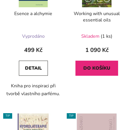
Esence a alchymie
Working with unusual
essential oils
Průměrné
Vyprodáno
Skladem
(1 ks)
hodnocení
produktu
499 Kč
1 090 Kč
je
5,0
DETAIL
DO KOŠÍKU
z
5
Kniha pro inspiraci při
hvězdiček.
tvorbě vlastního parfému.
TIP
TIP