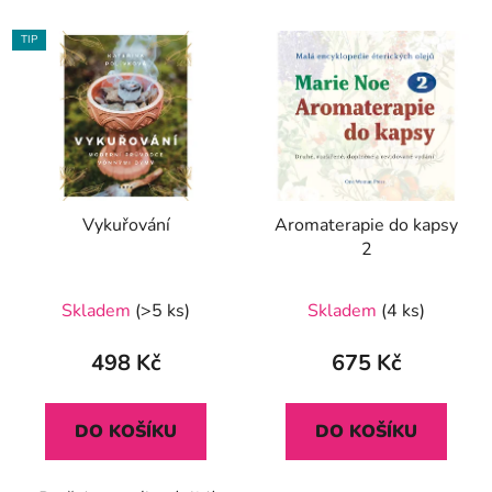
TIP
Vykuřování
Aromaterapie do kapsy
2
Průměrné
Skladem
(>5 ks)
Skladem
(4 ks)
hodnocení
produktu
498 Kč
675 Kč
je
5,0
DO KOŠÍKU
DO KOŠÍKU
z
5