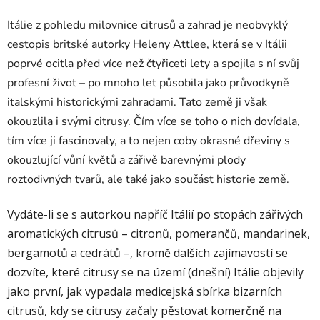
Itálie z pohledu milovnice citrusů a zahrad je neobvyklý
cestopis britské autorky Heleny Attlee, která se v Itálii
poprvé ocitla před více než čtyřiceti lety a spojila s ní svůj
profesní život – po mnoho let působila jako průvodkyně
italskými historickými zahradami. Tato země ji však
okouzlila i svými citrusy. Čím více se toho o nich dovídala,
tím více ji fascinovaly, a to nejen coby okrasné dřeviny s
okouzlující vůní květů a zářivě barevnými plody
roztodivných tvarů, ale také jako součást historie země.
Vydáte-li se s autorkou napříč Itálií po stopách zářivých
aromatických citrusů – citronů, pomerančů, mandarinek,
bergamotů a cedrátů –, kromě dalších zajímavostí se
dozvíte, které citrusy se na území (dnešní) Itálie objevily
jako první, jak vypadala medicejská sbírka bizarních
citrusů, kdy se citrusy začaly pěstovat komerčně na