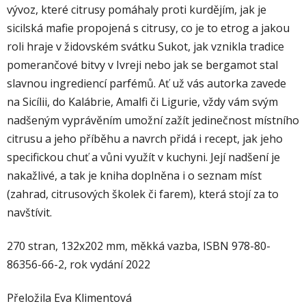
vývoz, které citrusy pomáhaly proti kurdějím, jak je
sicilská mafie propojená s citrusy, co je to etrog a jakou
roli hraje v židovském svátku Sukot, jak vznikla tradice
pomerančové bitvy v Ivreji nebo jak se bergamot stal
slavnou ingrediencí parfémů. Ať už vás autorka zavede
na Sicílii, do Kalábrie, Amalfi či Ligurie, vždy vám svým
nadšeným vyprávěním umožní zažít jedinečnost místního
citrusu a jeho příběhu a navrch přidá i recept, jak jeho
specifickou chuť a vůni využít v kuchyni. Její nadšení je
nakažlivé, a tak je kniha doplněna i o seznam míst
(zahrad, citrusových školek či farem), která stojí za to
navštívit.
270 stran, 132x202 mm, měkká vazba, ISBN 978-80-
86356-66-2, rok vydání 2022
Přeložila Eva Klimentová