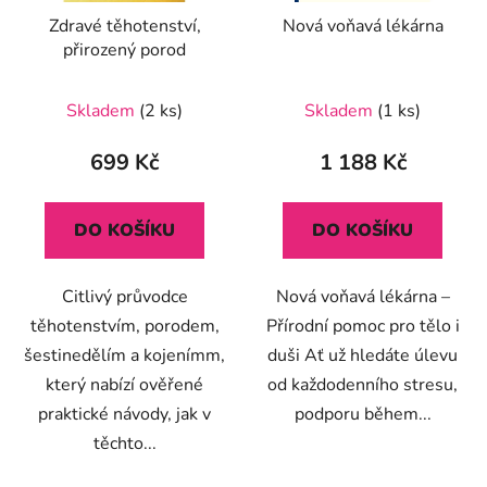
Zdravé těhotenství,
Nová voňavá lékárna
přirozený porod
Skladem
(2 ks)
Skladem
(1 ks)
699 Kč
1 188 Kč
DO KOŠÍKU
DO KOŠÍKU
Citlivý průvodce
Nová voňavá lékárna –
těhotenstvím, porodem,
Přírodní pomoc pro tělo i
šestinedělím a kojenímm,
duši Ať už hledáte úlevu
který nabízí ověřené
od každodenního stresu,
praktické návody, jak v
podporu během...
těchto...