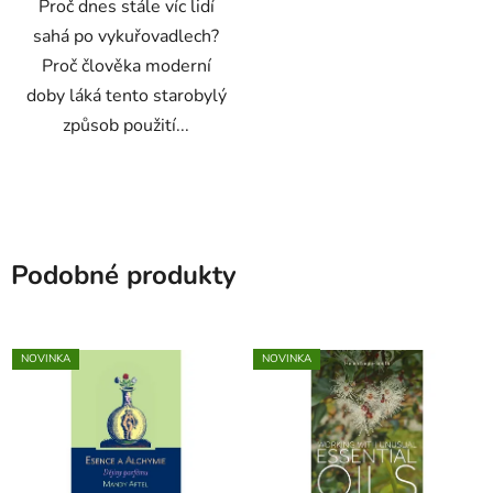
Proč dnes stále víc lidí
hvězdiček.
sahá po vykuřovadlech?
Proč člověka moderní
doby láká tento starobylý
způsob použití...
Podobné produkty
NOVINKA
NOVINKA