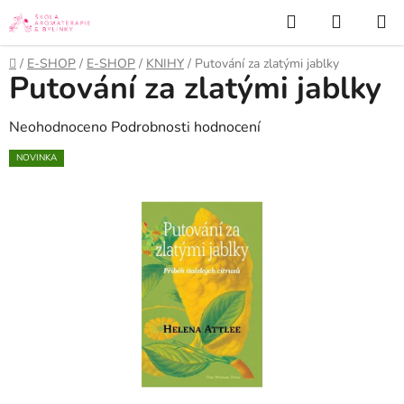
Přejít
Hledat
NÁKUP
na
KOŠÍK
obsah
Domů
/
E-SHOP
/
E-SHOP
/
KNIHY
/
Putování za zlatými jablky
Putování za zlatými jablky
Průměrné
Neohodnoceno
Podrobnosti hodnocení
hodnocení
NOVINKA
produktu
je
0,0
z
5
hvězdiček.