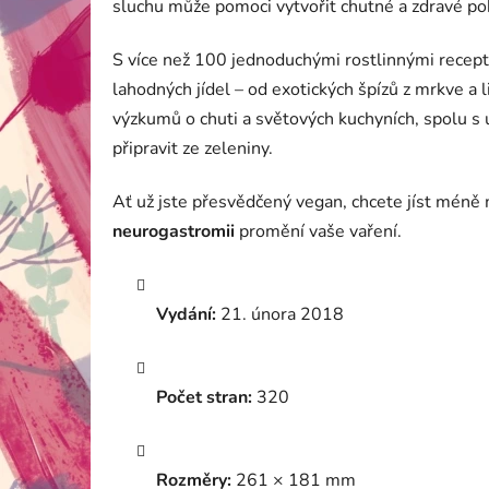
sluchu může pomoci vytvořit chutné a zdravé po
S více než 100 jednoduchými rostlinnými recepty
lahodných jídel – od exotických špízů z mrkve a l
výzkumů o chuti a světových kuchyních, spolu s
připravit ze zeleniny.
Ať už jste přesvědčený vegan, chcete jíst méně 
neurogastromii
promění vaše vaření.
Vydání:
21. února 2018
Počet stran:
320
Rozměry:
261 × 181 mm