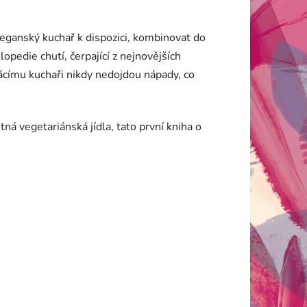
veganský kuchař k dispozici, kombinovat do
opedie chutí, čerpající z nejnovějších
ácímu kuchaři nikdy nedojdou nápady, co
á vegetariánská jídla, tato první kniha o