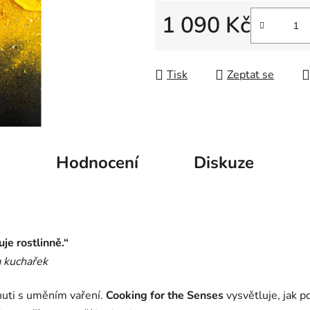
5
1 090 Kč
hvězdiček.
Měrná cena:
Tisk
Zeptat se
Hodnocení
Diskuze
je rostlinně.“
a kuchařek
huti s uměním vaření.
Cooking for the Senses
vysvětluje, jak p