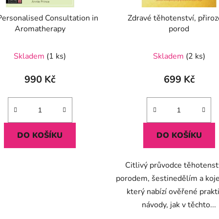
ersonalised Consultation in
Zdravé těhotenství, přiro
Aromatherapy
porod
Skladem
(1 ks)
Skladem
(2 ks)
990 Kč
699 Kč
DO KOŠÍKU
DO KOŠÍKU
Citlivý průvodce těhotenst
porodem, šestinedělím a ko
který nabízí ověřené prakt
návody, jak v těchto...