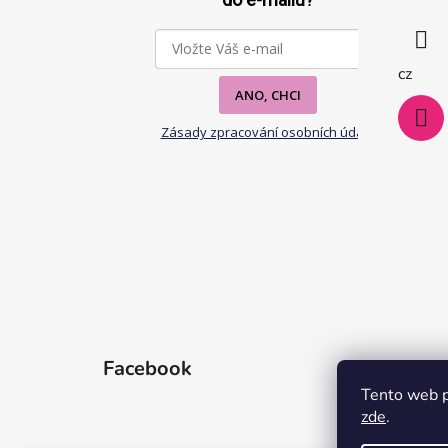
a
t
í
cz
ANO, CHCI
Zásady zpracování osobních údajů
Facebook
Tento web p
zde
.