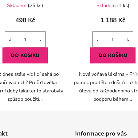
Průměrné
Skladem
(>5 ks)
Skladem
(1 ks)
hodnocení
produktu
498 Kč
1 188 Kč
je
5,0
z
5
DO KOŠÍKU
DO KOŠÍKU
hvězdiček.
 dnes stále víc lidí sahá po
Nová voňavá lékárna – Přír
kuřovadlech? Proč člověka
pomoc pro tělo i duši Ať už 
ní doby láká tento starobylý
úlevu od každodenního str
způsob použití...
podporu během...
akt
Informace pro vás