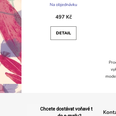
Průměrné
Na objednávku
hodnocení
produktu
497 Kč
je
5,0
DETAIL
z
5
hvězdiček.
Proč
vy
moder
Z
á
Chcete dostávat voňavé tipy
Kont
p
do e-mailu?