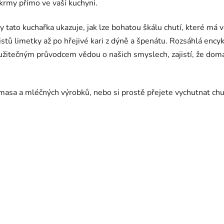
krmy přímo ve vaší kuchyni.
 tato kuchařka ukazuje, jak lze bohatou škálu chutí, které má 
istů limetky až po hřejivé kari z dýně a špenátu. Rozsáhlá encykl
 užitečným průvodcem vědou o našich smyslech, zajistí, že dom
masa a mléčných výrobků, nebo si prostě přejete vychutnat chutn