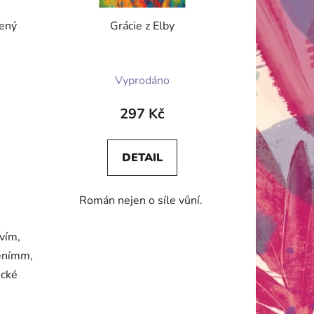
zený
Grácie z Elby
Průměrné
Vyprodáno
hodnocení
produktu
297 Kč
je
5,0
DETAIL
z
5
Román nejen o síle vůní.
hvězdiček.
vím,
jenímm,
ické