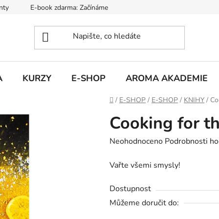
nty
E-book zdarma: Začínáme s aromaterapií
Hodnocení ob
A
KURZY
E-SHOP
AROMA AKADEMIE
Domů
/
E-SHOP
/
E-SHOP
/
KNIHY
/
Co
Cooking for t
Průměrné
Neohodnoceno
Podrobnosti ho
hodnocení
Vařte všemi smysly!
produktu
je
Dostupnost
0,0
Můžeme doručit do:
z