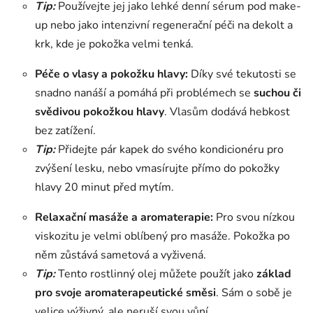
Tip:
Používejte jej jako lehké denní sérum pod make-
up nebo jako intenzivní regenerační péči na dekolt a
krk, kde je pokožka velmi tenká.
Péče o vlasy a pokožku hlavy:
Díky své tekutosti se
snadno nanáší a pomáhá při problémech se
suchou či
svědivou pokožkou hlavy
. Vlasům dodává hebkost
bez zatížení.
Tip:
Přidejte pár kapek do svého kondicionéru pro
zvýšení lesku, nebo vmasírujte přímo do pokožky
hlavy 20 minut před mytím.
Relaxační masáže a aromaterapie:
Pro svou nízkou
viskozitu je velmi oblíbený pro masáže. Pokožka po
něm zůstává sametová a vyživená.
Tip:
Tento rostlinný olej můžete použít jako
základ
pro svoje aromaterapeutické směsi
. Sám o sobě je
velice výživný, ale neruší svou vůní.