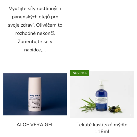
5
Využijte síly rostlinných
hvězdiček.
panenských olejů pro
svoje zdraví. Oliváčem to
rozhodně nekončí.
Zorientujte se v
nabídce,...
NOVINKA
ALOE VERA GEL
Tekuté kastilské mýdlo
118ml