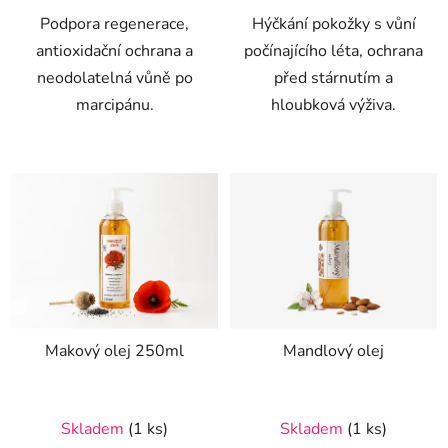
Podpora regenerace,
Hýčkání pokožky s vůní
hvězdiček.
hvězdiček.
antioxidační ochrana a
počínajícího léta, ochrana
neodolatelná vůně po
před stárnutím a
marcipánu.
hloubková výživa.
Makový olej 250ml
Mandlový olej
Průměrné
Průměrné
Skladem
(1 ks)
Skladem
(1 ks)
hodnocení
hodnocení