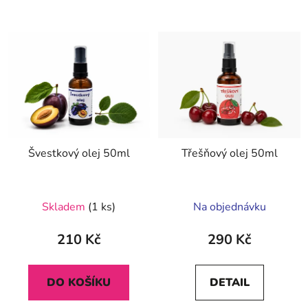
Švestkový olej 50ml
Třešňový olej 50ml
Průměrné
Průměrné
Skladem
(1 ks)
Na objednávku
hodnocení
hodnocení
produktu
produktu
210 Kč
290 Kč
je
je
5,0
5,0
DO KOŠÍKU
DETAIL
z
z
5
5