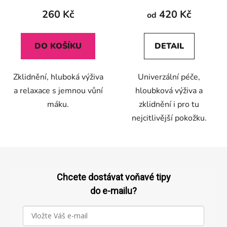
produktu
produktu
260 Kč
420 Kč
od
je
je
5,0
5,0
DO KOŠÍKU
DETAIL
z
z
5
5
Zklidnění, hluboká výživa
Univerzální péče,
hvězdiček.
hvězdiček.
a relaxace s jemnou vůní
hloubková výživa a
máku.
zklidnění i pro tu
nejcitlivější pokožku.
Z
á
p
Chcete dostávat voňavé tipy
a
do e-mailu?
t
í