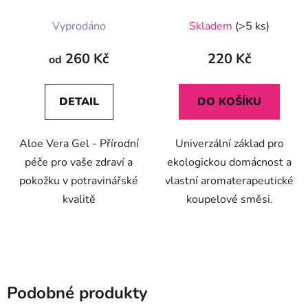
Průměrné
Vyprodáno
Skladem
(>5 ks)
hodnocení
produktu
260 Kč
220 Kč
od
je
5,0
DETAIL
DO KOŠÍKU
z
5
Aloe Vera Gel - Přírodní
Univerzální základ pro
hvězdiček.
péče pro vaše zdraví a
ekologickou domácnost a
pokožku v potravinářské
vlastní aromaterapeutické
kvalitě
koupelové směsi.
Podobné produkty