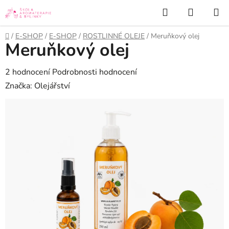
Přejít
Hledat
NÁKUP
na
KOŠÍK
obsah
Domů
/
E-SHOP
/
E-SHOP
/
ROSTLINNÉ OLEJE
/
Meruňkový olej
Meruňkový olej
Průměrné
2 hodnocení
Podrobnosti hodnocení
hodnocení
Značka:
Olejářství
produktu
je
5,0
z
5
hvězdiček.