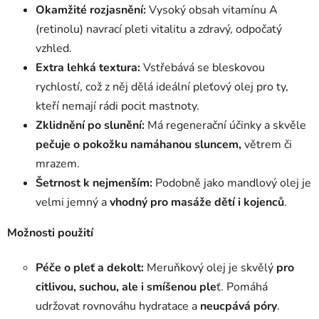
Okamžité rozjasnění:
Vysoký obsah vitamínu A
(retinolu) navrací pleti vitalitu a zdravý, odpočatý
vzhled.
Extra lehká textura:
Vstřebává se bleskovou
rychlostí, což z něj dělá ideální pleťový olej pro ty,
kteří nemají rádi pocit mastnoty.
Zklidnění po slunění:
Má regenerační účinky a skvěle
pečuje o pokožku namáhanou sluncem,
větrem či
mrazem.
Šetrnost k nejmenším:
Podobně jako mandlový olej je
velmi jemný a
vhodný pro masáže dětí i kojenců
.
Možnosti použití
Péče o pleť a dekolt:
Meruňkový olej je skvělý
pro
citlivou, suchou, ale i smíšenou ple
ť. Pomáhá
udržovat rovnováhu hydratace a
neucpává póry
.