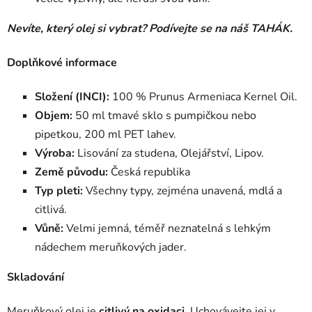
Nevíte, který olej si vybrat? Podívejte se na náš
TAHÁK
.
Doplňkové informace
Složení (INCI):
100 % Prunus Armeniaca Kernel Oil.
Objem:
50 ml tmavé sklo s pumpičkou nebo
pipetkou, 200 ml PET lahev.
Výroba:
Lisování za studena, Olejářství, Lipov.
Země původu:
Česká republika
Typ pleti:
Všechny typy, zejména unavená, mdlá a
citlivá.
Vůně:
Velmi jemná, téměř neznatelná s lehkým
nádechem meruňkových jader.
Skladování
Meruňkový olej je
citlivý na oxidaci
. Uchovávejte jej v