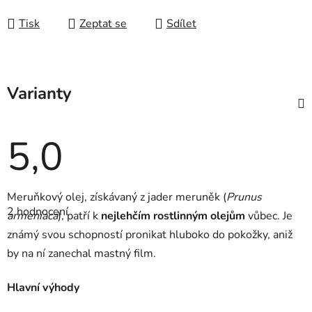
Měrná cena:
Tisk
Zeptat se
Sdílet
Varianty
5,0
Průměrné
Meruňkový olej, získávaný z jader meruněk (
Prunus
hodnocení
2 hodnocení
produktu
armeniaca
), patří k
nejlehčím rostlinným olejům
vůbec. Je
je
známý svou schopností pronikat hluboko do pokožky, aniž
5,0
z
by na ní zanechal mastný film.
5
hvězdiček.
Hlavní výhody