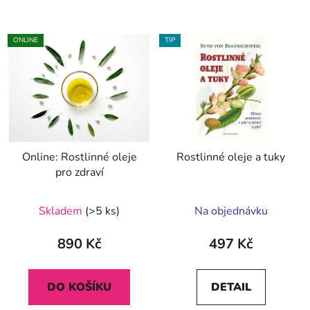
ONLINE
TIP
Online: Rostlinné oleje
Rostlinné oleje a tuky
pro zdraví
Průměrné
Skladem
(>5 ks)
Na objednávku
hodnocení
produktu
890 Kč
497 Kč
je
5,0
DO KOŠÍKU
DETAIL
z