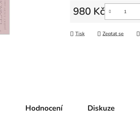
5
980 Kč
hvězdiček.
Měrná cena:
Tisk
Zeptat se
Hodnocení
Diskuze