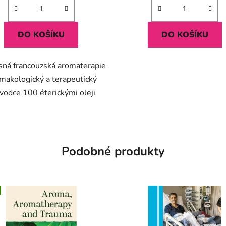
DO KOŠÍKU
DO KOŠÍKU
sná francouzská aromaterapie
rmakologický a terapeutický
vodce 100 éterickými oleji
Podobné produkty