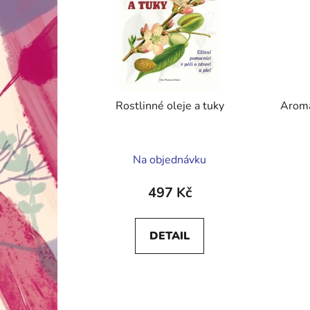
Rostlinné oleje a tuky
Aroma
Průměrné
Na objednávku
hodnocení
produktu
497 Kč
je
5,0
DETAIL
z
5
hvězdiček.