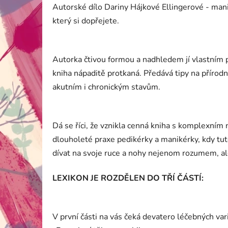
Autorské dílo Dariny Hájkové Ellingerové - manik
který si dopřejete.
Autorka čtivou formou a nadhledem jí vlastním př
kniha nápaditě protkaná. Předává tipy na přír
akutním i chronickým stavům.
Dá se říci, že vznikla cenná kniha s komplexním 
dlouholeté praxe pedikérky a manikérky, kdy tuto
dívat na svoje ruce a nohy nejenom rozumem, al
LEXIKON JE ROZDĚLEN DO TŘÍ ČÁSTÍ:
V první části na vás čeká devatero léčebných var