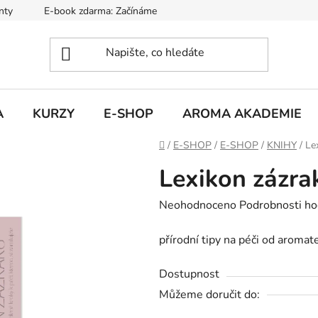
nty
E-book zdarma: Začínáme s aromaterapií
Hodnocení ob
A
KURZY
E-SHOP
AROMA AKADEMIE
Domů
/
E-SHOP
/
E-SHOP
/
KNIHY
/
Le
Lexikon zázra
Průměrné
Neohodnoceno
Podrobnosti ho
hodnocení
přírodní tipy na péči od aroma
produktu
je
Dostupnost
0,0
Můžeme doručit do:
z