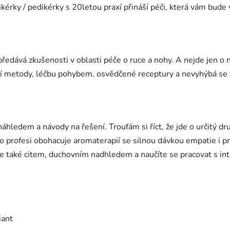
érky / pedikérky s 20letou praxí přináší péči, která vám bude 
edává zkušenosti v oblasti péče o ruce a nohy. A nejde jen o ně
odní metody, léčbu pohybem, osvědčené receptury a nevyhýbá 
náhledem a návody na řešení. Troufám si říct, že jde o určitý d
 profesi obohacuje aromaterapií se silnou dávkou empatie i pro
e také citem, duchovním nadhledem a naučíte se pracovat s int
iant