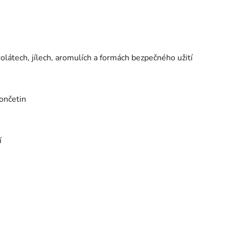
drolátech, jílech, aromulích a formách bezpečného užití
končetin
í