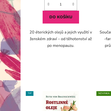
DO KOŠÍKU
20 éterických olejů a jejich využití v
Souča
ženském zdraví – od těhotenství až
-fa
po menopauzu.
prů
TIP
NOVINKA