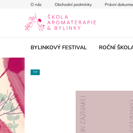
Přejít
O nás
Obchodní podmínky
Právní dokume
na
obsah
BYLINKOVÝ FESTIVAL
ROČNÍ ŠKOL
TIP