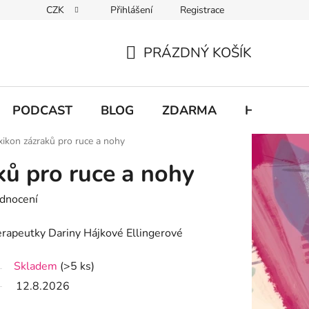
CZK
Přihlášení
Registrace
chodu
PRÁZDNÝ KOŠÍK
NÁKUPNÍ
KOŠÍK
PODCAST
BLOG
ZDARMA
Hodnocení
xikon zázraků pro ruce a nohy
ků pro ruce a nohy
dnocení
terapeutky Dariny Hájkové Ellingerové
Skladem
(>5 ks)
12.8.2026