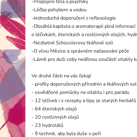
-Propojení těla a psychiky
-Léčba pohybem a vodou
-Jednoduchá doporučení z reflexologie
-Obsáhlá kapitola o aromaterapii plná informací
o léčivkách, éterických a rostlinných olejích, hy
-Nezbytné Schüsslerovy tkáňové soli
-O vlivu Měsíce a správném načasování péče
-Lázně pro duši coby nedílnou součástí vitality 
Ve druhé části na vás čekají
- profily doporučených přírodnin a tkáňových sol
- osvědčené pomůcky na vitalitu i pro parádu
- 12 léčivek i s recepty a tipy ze starých herbářů
- 64 éterických olejů
- 20 rostlinných olejů
- 23 hydrolátů
- 9 technik, aby byla duše v peří