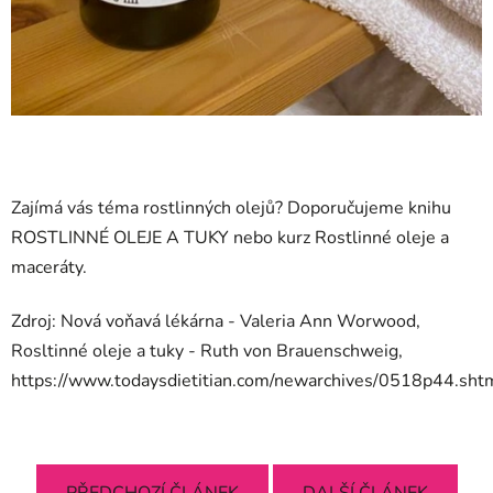
Zajímá vás téma rostlinných olejů? Doporučujeme knihu
ROSTLINNÉ OLEJE A TUKY
nebo kurz
Rostlinné oleje a
maceráty.
Zdroj: Nová voňavá lékárna - Valeria Ann Worwood,
Rosltinné oleje a tuky - Ruth von Brauenschweig,
https://www.todaysdietitian.com/newarchives/0518p44.sht
PŘEDCHOZÍ ČLÁNEK
DALŠÍ ČLÁNEK