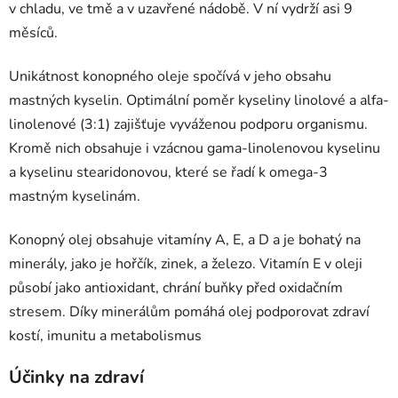
v chladu, ve tmě a v uzavřené nádobě. V ní vydrží asi 9
měsíců.
Unikátnost konopného oleje spočívá v jeho obsahu
mastných kyselin. Optimální poměr kyseliny linolové a alfa-
linolenové (3:1) zajišťuje vyváženou podporu organismu.
Kromě nich obsahuje i vzácnou gama-linolenovou kyselinu
a kyselinu stearidonovou, které se řadí k omega-3
mastným kyselinám.
Konopný olej obsahuje vitamíny A, E, a D a je bohatý na
minerály, jako je hořčík, zinek, a železo. Vitamín E v oleji
působí jako antioxidant, chrání buňky před oxidačním
stresem. Díky minerálům pomáhá olej podporovat zdraví
kostí, imunitu a metabolismus
Účinky na zdraví