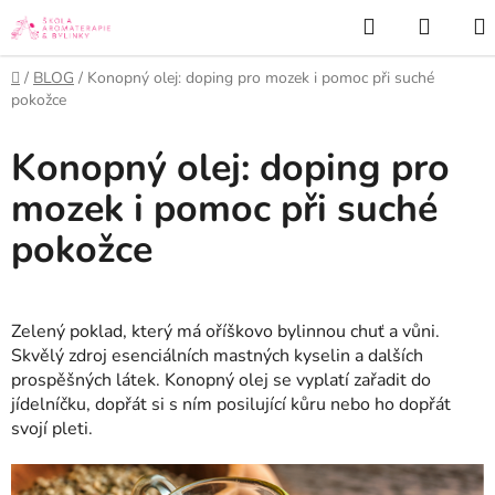
Přejít
Hledat
NÁKU
na
KOŠÍK
obsah
Domů
/
BLOG
/
Konopný olej: doping pro mozek i pomoc při suché
pokožce
Konopný olej: doping pro
mozek i pomoc při suché
pokožce
Zelený poklad, který má oříškovo bylinnou chuť a vůni.
Skvělý zdroj esenciálních mastných kyselin a dalších
prospěšných látek. Konopný olej se vyplatí zařadit do
jídelníčku, dopřát si s ním posilující kůru nebo ho dopřát
svojí pleti.