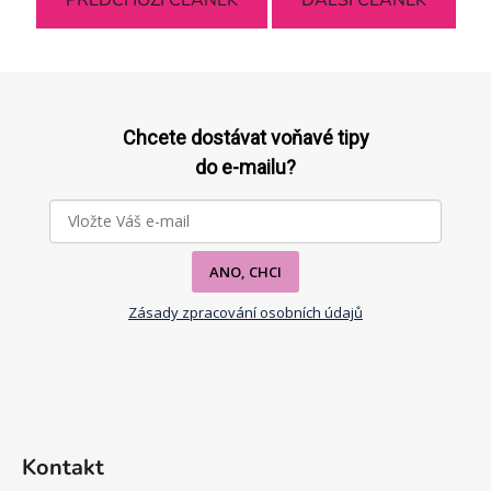
Z
á
p
Chcete dostávat voňavé tipy
a
do e-mailu?
t
í
ANO, CHCI
Zásady zpracování osobních údajů
Kontakt