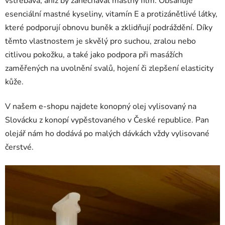
vstřebává, aniž by zanechával mastný film. Obsahuje
esenciální mastné kyseliny, vitamín E a protizánětlivé látky,
které podporují obnovu buněk a zklidňují podráždění. Díky
těmto vlastnostem je skvělý pro suchou, zralou nebo
citlivou pokožku, a také jako podpora při masážích
zaměřených na uvolnění svalů, hojení či zlepšení elasticity
kůže.
V
našem e-shopu
najdete konopný olej vylisovaný na
Slovácku z konopí vypěstovaného v České republice. Pan
olejář nám ho dodává po malých dávkách vždy vylisované
čerstvé.