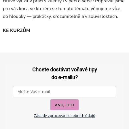
citlivě využít v práci s klienty i v péči o sebe? Připravili jsme
pro vás kurz, ve kterém se tomuto tématu věnujeme více
do hloubky — prakticky, srozumitelně a v souvislostech.
KE KURZŮM
Z
á
p
Chcete dostávat voňavé tipy
a
do e-mailu?
t
í
ANO, CHCI
Zásady zpracování osobních údajů