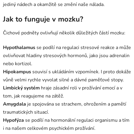
jediný nádech a okamžitě se změní naše nálada.
Jak to funguje v mozku?
Čichové podněty ovlivňují několik důležitých částí mozku:
Hypothalamus
se podílí na regulaci stresové reakce a může
ovlivňovat hladiny stresových hormonů, jako jsou adrenalin
nebo kortizol.
Hipokampus
souvisí s ukládáním vzpomínek. I proto dokáže
vůně velmi rychle vyvolat silné a dávné paměťové stopy.
Limbický systém
hraje zásadní roli v prožívání emocí a v
tom, jak reagujeme na zátěž.
Amygdala
je spojována se strachem, ohrožením a pamětí
traumatických situací.
Hypofýza
se podílí na hormonální regulaci organismu a tím
i na našem celkovém psychickém prožívání.