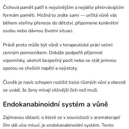
Čichová paměť patří k nejsilnějším a nejdéle přetrvávajícím
formám paměti. Možná to znáte sami — určitá vůně vás
během vteřiny přenese do dětství, připomene konkrétní
osobu nebo dávnou životní situaci.
Právě proto může být vůně v terapeutické práci velmi
cenným pomocníkem. Dokáže podpořit příjemné
vzpomínky, ukotvit bezpečný pocit nebo se stát jemnou
oporou ve chvílích napětí a nejistoty.
Člověk je navíc schopen rozlišit tisíce různých vůní a obecně
se uvádí, že ženy mívají citlivější čich než muži.
Endokanabinoidní systém a vůně
Zajímavou oblastí, o které se v souvislosti s aromaterapií
čím dál více mluví, je endokanabinoidní systém. Tento