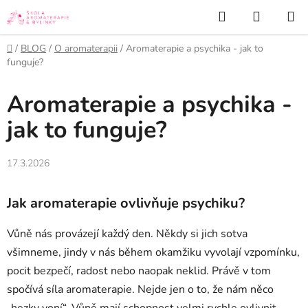
Přejít
Hledat
NÁKUP
na
KOŠÍK
obsah
Domů
/
BLOG
/
O aromaterapii
/
Aromaterapie a psychika - jak to
funguje?
Aromaterapie a psychika -
jak to funguje?
17.3.2026
Jak aromaterapie ovlivňuje psychiku?
Vůně nás provázejí každý den. Někdy si jich sotva
všimneme, jindy v nás během okamžiku vyvolají vzpomínku,
pocit bezpečí, radost nebo naopak neklid. Právě v tom
spočívá síla aromaterapie. Nejde jen o to, že nám něco
„hezky voní“. Vůně mají schopnost velmi rychle ovlivnit