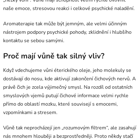
naše emoce, stresovou reakci i celkové psychické naladění.
Aromaterapie tak může být jemným, ale velmi účinným
nástrojem podpory psychické pohody, zklidnění i hlubšího
kontaktu se sebou samými.
Proč mají vůně tak silný vliv?
Když vdechujeme vůni éterického oleje, jeho molekuly se
dostávají do nosu, kde aktivují zakončení čichových nervů. A
právě čich je zcela výjimečný smysl. Na rozdíl od ostatních
smyslových vjemů putují čichové informace velmi rychle
přímo do oblastí mozku, které souvisejí s emocemi,
vzpomínkami a stresem.
Vůně tak neprocházejí jen „rozumovým filtrem“, ale zasahují
nás mnohem hlouběji a bezprostředněji. Proto někdy stačí