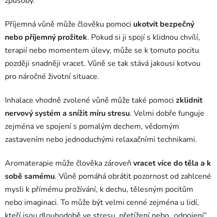
způsoby.
Příjemná vůně může člověku pomoci
ukotvit bezpečný
nebo příjemný prožitek
. Pokud si ji spojí s klidnou chvílí,
terapií nebo momentem úlevy, může se k tomuto pocitu
později snadněji vracet. Vůně se tak stává jakousi kotvou
pro náročné životní situace.
Inhalace vhodně zvolené vůně může také pomoci
zklidnit
nervový systém a snížit míru stresu
. Velmi dobře funguje
zejména ve spojení s pomalým dechem, vědomým
zastavením nebo jednoduchými relaxačními technikami.
Aromaterapie může člověka zároveň
vracet více do těla a k
sobě samému
. Vůně pomáhá obrátit pozornost od zahlcené
mysli k přímému prožívání, k dechu, tělesným pocitům
nebo imaginaci. To může být velmi cenné zejména u lidí,
kteří jsou dlouhodobě ve stresu, přetížení nebo „odpojení“