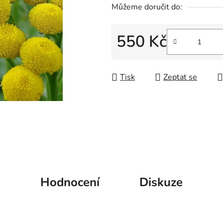
Můžeme doručit do:
5
hvězdiček.
550 Kč
Měrná cena:
Tisk
Zeptat se
Hodnocení
Diskuze