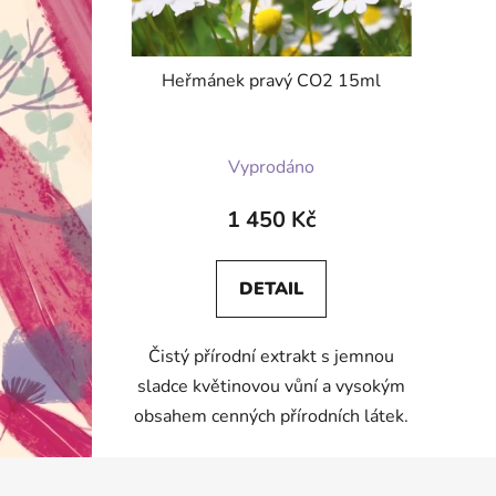
Heřmánek pravý CO2 15ml
Průměrné
Vyprodáno
hodnocení
produktu
1 450 Kč
je
5,0
DETAIL
z
5
Čistý přírodní extrakt s jemnou
hvězdiček.
sladce květinovou vůní a vysokým
obsahem cenných přírodních látek.
Z