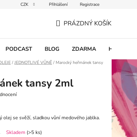
CZK
Přihlášení
Registrace
chodu
PRÁZDNÝ KOŠÍK
NÁKUPNÍ
KOŠÍK
PODCAST
BLOG
ZDARMA
Hodnocení
OLEJE
/
JEDNOTLIVÉ VŮNĚ
/
Marocký heřmánek tansy
ánek tansy 2ml
dnocení
ý olej se svěží, sladkou vůní medového jablka.
Skladem
(>5 ks)