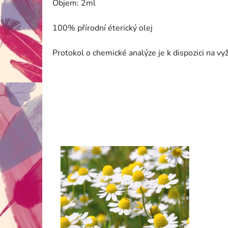
Objem: 2ml
100% přírodní éterický olej
Protokol o chemické analýze je k dispozici na v