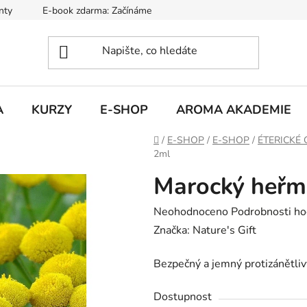
nty
E-book zdarma: Začínáme s aromaterapií
Hodnocení ob
A
KURZY
E-SHOP
AROMA AKADEMIE
Domů
/
E-SHOP
/
E-SHOP
/
ÉTERICKÉ 
2ml
Marocký heřm
Průměrné
Neohodnoceno
Podrobnosti ho
hodnocení
Značka:
Nature's Gift
produktu
Bezpečný a jemný protizánětliv
je
0,0
Dostupnost
z