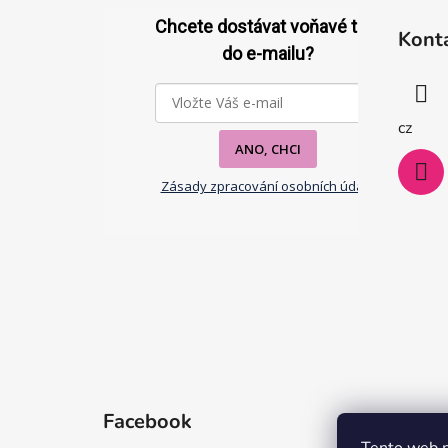
á
Chcete dostávat voňavé tipy
Kont
p
do e-mailu?
a
t
í
cz
ANO, CHCI
Zásady zpracování osobních údajů
Facebook