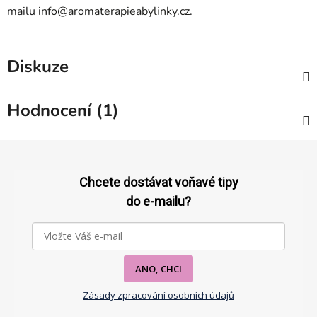
mailu
info@aromaterapieabylinky.cz
.
Diskuze
Hodnocení (1)
Z
á
p
Chcete dostávat voňavé tipy
a
do e-mailu?
t
í
ANO, CHCI
Zásady zpracování osobních údajů