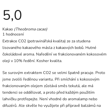
5,0
Průměrné
Kakao
(Theobroma cacao)
hodnocení
1 hodnocení
produktu
je
Extrakce CO2 (potravinářská kvalita) ze za studena
5,0
z
lisovaného kakaového másla z kakaových bobů. Hutné
5
čokoládové aroma. Naředění ve frakcionovaném kokosovém
hvězdiček.
oleji v 10% ředění. Kosher kvalita.
Se surovým extraktem CO2 se velmi špatně pracuje. Proto
jsme zvolili ředěnou variantu. Při smíchání s kokosovým
frakcionovaným olejem zůstává směs tekutá, ale má
tendenci se oddělovat, a proto před každým použitím
lahvičku protřepejte. Není vhodné do aromalamp nebo
difuzérů. Ale skvěle ho využijete při přípravě balzámů na