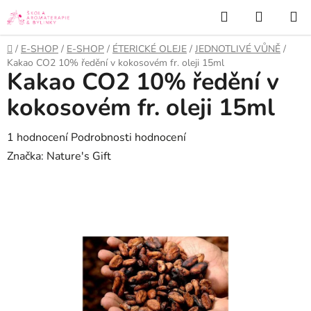
Přejít
Hledat
NÁKUP
na
KOŠÍK
obsah
Domů
/
E-SHOP
/
E-SHOP
/
ÉTERICKÉ OLEJE
/
JEDNOTLIVÉ VŮNĚ
/
Kakao CO2 10% ředění v kokosovém fr. oleji 15ml
Kakao CO2 10% ředění v
kokosovém fr. oleji 15ml
Průměrné
1 hodnocení
Podrobnosti hodnocení
hodnocení
Značka:
Nature's Gift
produktu
je
5,0
z
5
hvězdiček.