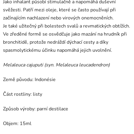
Jako inhalant působí stimulačně a napomáhá duševní
svěžesti. Patří mezi oleje, které se často používají při
začínajícím nachlazení nebo virových onemocněních.
Je také užitečný při bolestech svalů a revmatických obtížích.
Ve zředěné formě se osvědčuje jako mazání na hrudník při
bronchitidě, protože nedráždí dýchací cesty a díky
spasmolytickému účinku napomáhá jejich uvolnění.
Melaleuca cajuputi (syn. Melaleuca leucadendron)
Země původu: Indonésie
Část rostliny: listy
Způsob výroby: parní destilace
Objem: 15ml