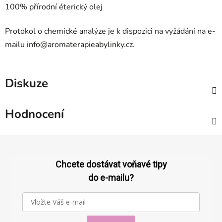
100% přírodní éterický olej
Protokol o chemické analýze je k dispozici na vyžádání na e-
mailu
info@aromaterapieabylinky.cz
.
Diskuze
Hodnocení
Z
á
p
Chcete dostávat voňavé tipy
a
do e-mailu?
t
í