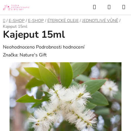
Přejít
Hledat
NÁKUP
na
KOŠÍK
obsah
Domů
/
E-SHOP
/
E-SHOP
/
ÉTERICKÉ OLEJE
/
JEDNOTLIVÉ VŮNĚ
/
Kajeput 15ml
Kajeput 15ml
Průměrné
Neohodnoceno
Podrobnosti hodnocení
hodnocení
Značka:
Nature's Gift
produktu
je
0,0
z
5
hvězdiček.