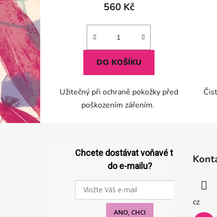
560 Kč
DO KOŠÍKU
Užitečný při ochraně pokožky před
Čist
poškozením zářením.
Z
á
Chcete dostávat voňavé tipy
Kont
p
do e-mailu?
a
t
í
cz
ANO, CHCI