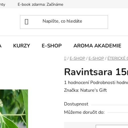
nty
E-book zdarma: Začínáme s aromaterapií
Hodnocení ob
A
KURZY
E-SHOP
AROMA AKADEMIE
Domů
/
E-SHOP
/
E-SHOP
/
ÉTERICKÉ 
Ravintsara 1
Průměrné
1 hodnocení
Podrobnosti hodn
hodnocení
Značka:
Nature's Gift
produktu
Dostupnost
je
Můžeme doručit do:
5,0
z