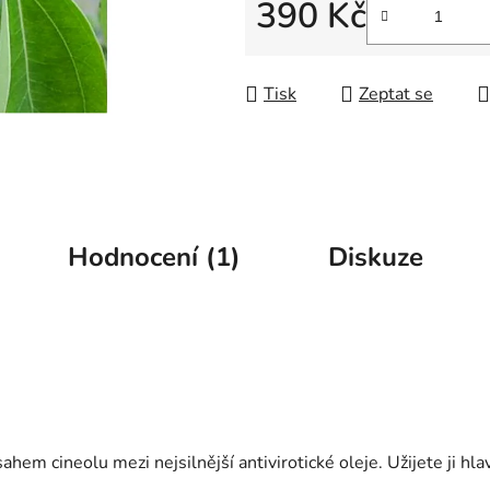
5
390 Kč
hvězdiček.
Měrná cena:
Tisk
Zeptat se
Hodnocení (1)
Diskuze
sahem cineolu mezi nejsilnější antivirotické oleje. Užijete ji h