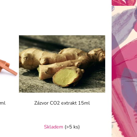
2ml
Zázvor CO2 extrakt 15ml
Skladem
(>5 ks)