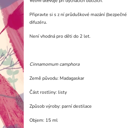
Velmi ulevuje při dýchacích obtížích.
je
5,0
z
Připravte si s z ní průduškové mazání (bezpečn
5
difuzéru.
hvězdiček.
Není vhodná pro děti do 2 let.
Cinnamomum camphora
Země původu: Madagaskar
Část rostliny: listy
Způsob výroby: parní destilace
Objem: 15 ml