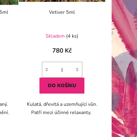
 5ml
Vetiver 5ml
Skladem
(4 ks)
780 Kč
DO KOŠÍKU
aný.
Kulatá, dřevitá a uzemňující vůn.
nění.
Patří mezi účinné relaxanty.