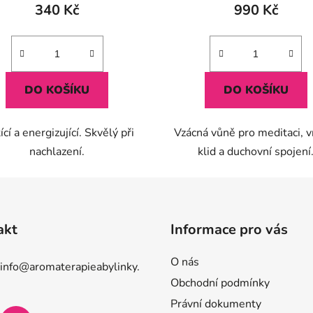
340 Kč
990 Kč
DO KOŠÍKU
DO KOŠÍKU
ící a energizující. Skvělý při
Vzácná vůně pro meditaci, v
nachlazení.
klid a duchovní spojení
akt
Informace pro vás
O nás
info
@
aromaterapieabylinky.
Obchodní podmínky
Právní dokumenty