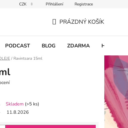
CZK
Přihlášení
Registrace
chodu
PRÁZDNÝ KOŠÍK
NÁKUPNÍ
KOŠÍK
PODCAST
BLOG
ZDARMA
Hodnocení
OLEJE
/
Ravintsara 15ml
5ml
ocení
Skladem
(>5 ks)
11.8.2026