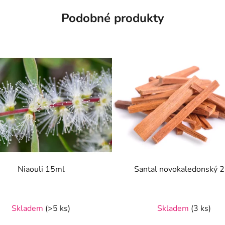
Podobné produkty
Niaouli 15ml
Santal novokaledonský 
Skladem
(>5 ks)
Skladem
(3 ks)