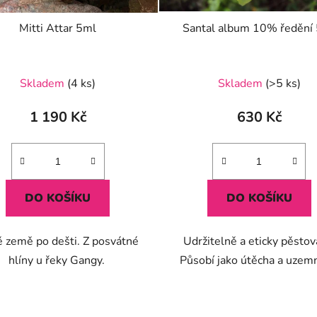
Mitti Attar 5ml
Santal album 10% ředění
Průměrné
Skladem
(4 ks)
Skladem
(>5 ks)
hodnocení
produktu
1 190 Kč
630 Kč
je
5,0
z
5
DO KOŠÍKU
DO KOŠÍKU
hvězdiček.
 země po dešti. Z posvátné
Udržitelně a eticky pěstov
hlíny u řeky Gangy.
Působí jako útěcha a uzem