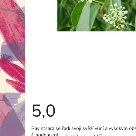
5,0
Průměrné
Ravintsara se řadí svoji svěží vůní a vysokým ob
hodnocení
1 hodnocení
produktu