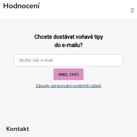
Hodnocení
Z
á
p
Chcete dostávat voňavé tipy
a
do e-mailu?
t
í
ANO, CHCI
Zásady zpracování osobních údajů
Kontakt