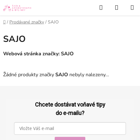
Přejít
Hledat
NÁKUP
na
KOŠÍK
obsah
Domů
/
Prodávané značky
/
SAJO
SAJO
Webová stránka značky:
SAJO
Žádné produkty značky
SAJO
nebyly nalezeny...
Z
á
p
Chcete dostávat voňavé tipy
a
do e-mailu?
t
í