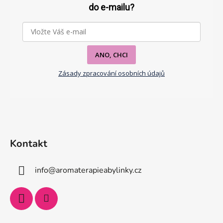
a
do e-mailu?
t
í
ANO, CHCI
Zásady zpracování osobních údajů
Kontakt
info
@
aromaterapieabylinky.cz