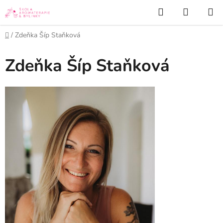
Přejít
Hledat
NÁKUP
na
KOŠÍK
obsah
Domů
/
Zdeňka Šíp Staňková
Zdeňka Šíp Staňková