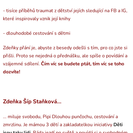
- tisíce příběhů traumat z dětství jejích sledující na FB a IG,
které inspirovaly vznik její knihy
- dlouhodobé cestování s dětmi
Zdeňky přání je, abyste z besedy odešli s tím, pro co jste si
přišli. Proto se nejedná o přednášku, ale spíše o povídání a
vzájemné sdílení.
Čím víc se budete ptát, tím víc se toho
dozvíte!
Zdeňka Šíp Staňková...
... miluje svobodu, Pipi Dlouhou punčochu, cestování a
zmrzlinu. Je mámou 3 dětí a zakladatelkou iniciativy
Děti
jsou taky lidi
. Ráda jezdí po světě a povídá si o svobodném