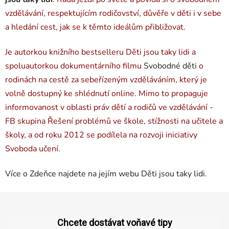
vzdělávání, respektujícím rodičovství, důvěře v děti i v sebe
a hledání cest, jak se k těmto ideálům přibližovat.
Je autorkou knižního bestselleru Děti jsou taky lidi a
spoluautorkou dokumentárního filmu
Svobodné děti
o
rodinách na cestě za sebeřízeným vzděláváním, který je
volně dostupný ke shlédnutí online. Mimo to propaguje
informovanost v oblasti práv dětí a rodičů ve vzdělávání -
FB skupina Řešení problémů ve škole, stížnosti na učitele a
školy, a od roku 2012 se podílela na rozvoji iniciativy
Svoboda učení.
Více o Zdeňce najdete na jejím webu Děti jsou taky lidi.
Z
á
p
Chcete dostávat voňavé tipy