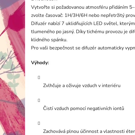
je
Vytvořte si požadovanou atmosféru přidáním 5–10
5,0
z
zvolte časovač: 1H/3H/6H nebo nepřetržitý prov
5
Difuzér nabízí 7 uklidňujících LED světel, kterými
hvězdiček.
tlumeného po jasný. Díky tichému provozu je difu
klidného spánku.
Pro vaši bezpečnost se difuzér automaticky vypn
Výhody:
Zvlhčuje a oživuje vzduch v interiéru
Čistí vzduch pomocí negativních iontů
Zachovává plnou účinnost a vlastnosti éter