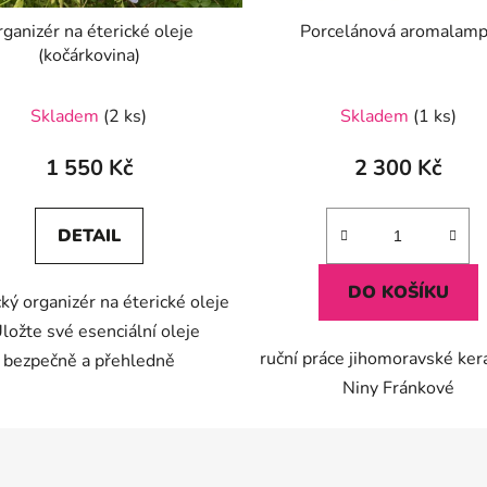
ganizér na éterické oleje
Porcelánová aromalam
(kočárkovina)
Průměrné
Skladem
(2 ks)
Skladem
(1 ks)
hodnocení
produktu
1 550 Kč
2 300 Kč
je
5,0
DETAIL
z
5
DO KOŠÍKU
cký organizér na éterické oleje
hvězdiček.
Uložte své esenciální oleje
ruční práce jihomoravské ke
bezpečně a přehledně
Niny Fránkové