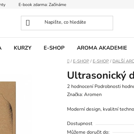
nty
E-book zdarma: Začínáme s aromaterapií
Hodnocení ob
A
KURZY
E-SHOP
AROMA AKADEMIE
Domů
/
E-SHOP
/
E-SHOP
/
DALŠÍ AR
Ultrasonický d
Průměrné
2 hodnocení
Podrobnosti hodn
hodnocení
Značka:
Aromen
produktu
Moderní design, kvalitní techno
je
5,0
Dostupnost
z
Můžeme doručit do: