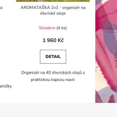
pa
AROMATAŠKA 2v1 - organizér na
éterické oleje
Průměrné
Skladem
(4 ks)
hodnocení
produktu
1 960 Kč
je
5,0
DETAIL
z
5
Organizér na 40 éterických olejů s
hvězdiček.
praktickou kapsou navíc
ramičky