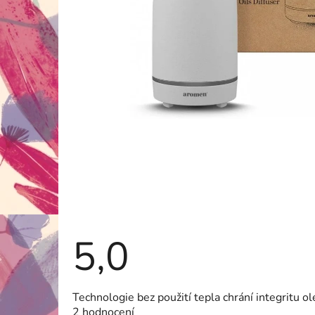
5,0
Průměrné
Technologie bez použití tepla chrání integritu o
hodnocení
2 hodnocení
produktu