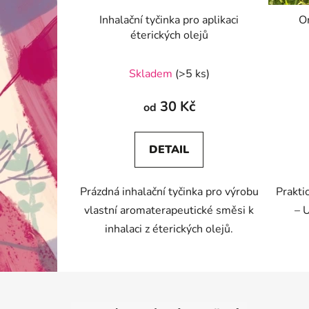
Inhalační tyčinka pro aplikaci
Or
éterických olejů
Skladem
(>5 ks)
30 Kč
od
DETAIL
Prázdná inhalační tyčinka pro výrobu
Prakti
vlastní aromaterapeutické směsi k
– 
inhalaci z éterických olejů.
Z