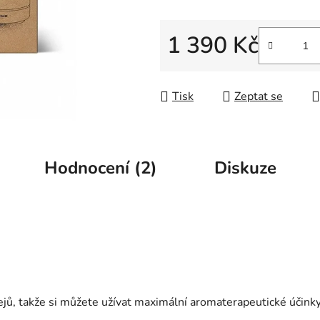
5
hvězdiček.
1 390 Kč
Měrná cena:
Tisk
Zeptat se
Hodnocení (2)
Diskuze
lejů, takže si můžete užívat maximální aromaterapeutické účinky