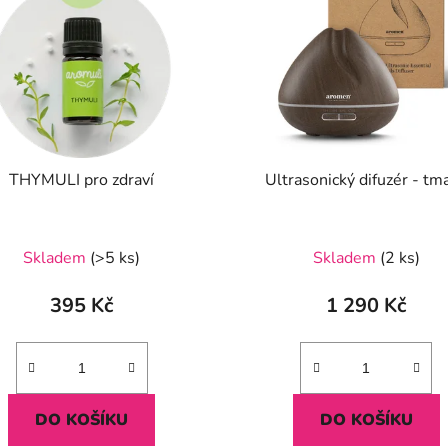
THYMULI pro zdraví
Ultrasonický difuzér - tm
Průměrné
Skladem
(>5 ks)
Skladem
(2 ks)
hodnocení
produktu
395 Kč
1 290 Kč
je
5,0
z
5
DO KOŠÍKU
DO KOŠÍKU
hvězdiček.