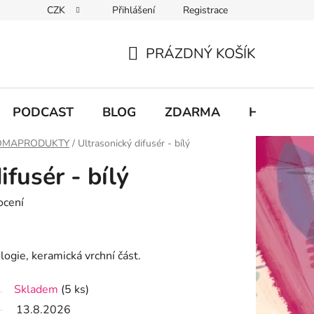
CZK
Přihlášení
Registrace
chodu
PRÁZDNÝ KOŠÍK
NÁKUPNÍ
KOŠÍK
PODCAST
BLOG
ZDARMA
Hodnocení
OMAPRODUKTY
/
Ultrasonický difusér - bílý
ifusér - bílý
ocení
logie, keramická vrchní část.
Skladem
(5 ks)
13.8.2026