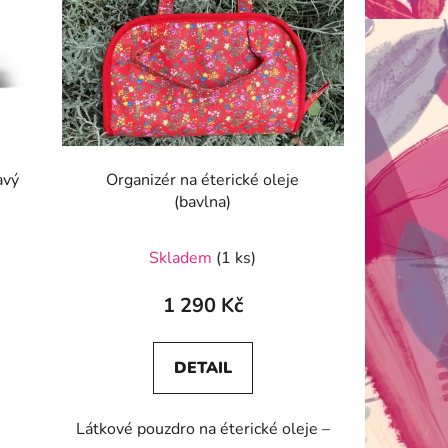
avý
Organizér na éterické oleje
(bavlna)
Skladem
(1 ks)
1 290 Kč
DETAIL
Látkové pouzdro na éterické oleje –