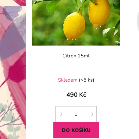
Citron 15ml
Průměrné
Skladem
(>5 ks)
hodnocení
produktu
490 Kč
je
5,0
z
5
DO KOŠÍKU
hvězdiček.