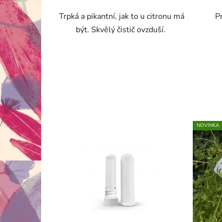
Trpká a pikantní, jak to u citronu má
P
být. Skvělý čistič ovzduší.
NOVINKA