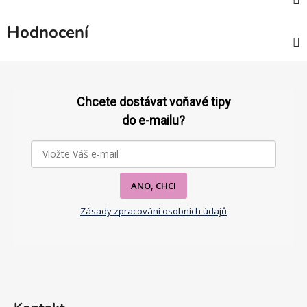
Hodnocení
Z
á
p
Chcete dostávat voňavé tipy
a
do e-mailu?
t
í
ANO, CHCI
Zásady zpracování osobních údajů