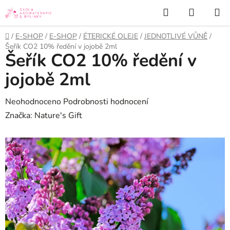
Přejít
Hledat
NÁKUP
na
KOŠÍK
obsah
Domů
/
E-SHOP
/
E-SHOP
/
ÉTERICKÉ OLEJE
/
JEDNOTLIVÉ VŮNĚ
/
Šeřík CO2 10% ředění v jojobě 2ml
Šeřík CO2 10% ředění v
jojobě 2ml
Průměrné
Neohodnoceno
Podrobnosti hodnocení
hodnocení
Značka:
Nature's Gift
produktu
je
0,0
z
5
hvězdiček.