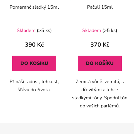
Pomeranč sladký 15ml
Pačuli 15ml
Průměrné
Skladem
(>5 ks)
Skladem
(>5 ks)
hodnocení
produktu
390 Kč
370 Kč
je
5,0
DO KOŠÍKU
DO KOŠÍKU
z
5
Přináší radost, lehkost,
Zemitá vůně. zemitá, s
hvězdiček.
šťávu do života.
dřevitými a lehce
sladkými tóny. Spodní tón
do vašich parfémů.
Z