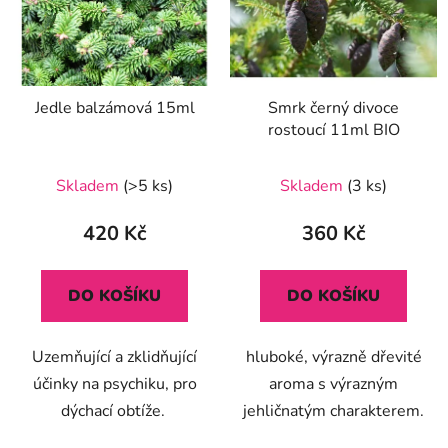
Jedle balzámová 15ml
Smrk černý divoce
rostoucí 11ml BIO
Skladem
(>5 ks)
Skladem
(3 ks)
420 Kč
360 Kč
DO KOŠÍKU
DO KOŠÍKU
Uzemňující a zklidňující
hluboké, výrazně dřevité
účinky na psychiku, pro
aroma s výrazným
dýchací obtíže.
jehličnatým charakterem.