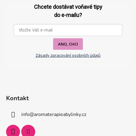
á
p
Chcete dostávat voňavé tipy
a
do e-mailu?
t
í
ANO, CHCI
Zásady zpracování osobních údajů
Kontakt
info
@
aromaterapieabylinky.cz