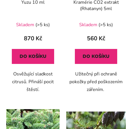
Yuzu 10 ml
Kramérie CO2 extrakt
(Rhatanyn) 5ml
Skladem
(>5 ks)
Skladem
(>5 ks)
870 Kč
560 Kč
DO KOŠÍKU
DO KOŠÍKU
Osvěžující sladkost
Užitečný při ochraně
citrusů. Přináší pocit
pokožky před poškozením
štěstí.
zářením.