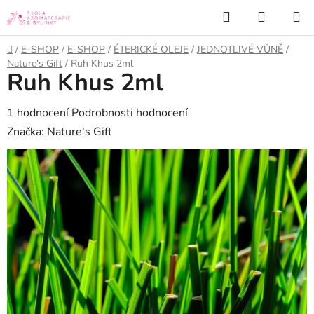
Přejít
Hledat
NÁKUP
na
KOŠÍK
obsah
Domů
/
E-SHOP
/
E-SHOP
/
ÉTERICKÉ OLEJE
/
JEDNOTLIVÉ VŮNĚ
/
Nature's Gift
/
Ruh Khus 2ml
Ruh Khus 2ml
Průměrné
1 hodnocení
Podrobnosti hodnocení
hodnocení
Značka:
Nature's Gift
produktu
je
5,0
z
5
hvězdiček.