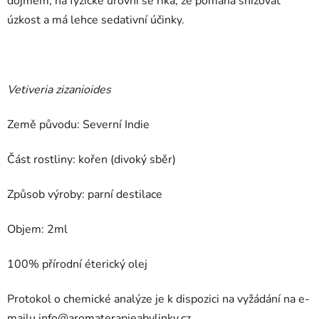
dojmem; na fyzické úrovni se říká, že pomáhá snižovat
úzkost a má lehce sedativní účinky.
Vetiveria zizanioides
Země původu: Severní Indie
Část rostliny: kořen (divoký sběr)
Způsob výroby: parní destilace
Objem: 2ml
100% přírodní éterický olej
Protokol o chemické analýze je k dispozici na vyžádání na e-
mailu
info@aromaterapieabylinky.cz
.