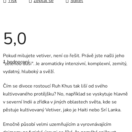
Tisk
Zeptat se
Sdílet
5,0
Průměrné
Pokud milujete vetiver, není co řešit. Právě jste našli jeho
hodnocení
1 hodnocení
produktu
"zelenou duši". Je aromaticky intenzivní, komplexní, zemitý,
je
vydatný, hluboký a svěží.
5,0
z
5
Čím se divoce rostoucí Ruh Khus tak liší od svého
hvězdiček.
kultivovaného protějšku? No, například se vyskytuje hlavně
v severní Indii a zřídka v jiných oblastech světa, kde se
pěstuje kultivovaný Vetiver, jako je Haiti nebo Srí Lanka.
Emočně působí velmi uzemňujícím a vyrovnávajícím