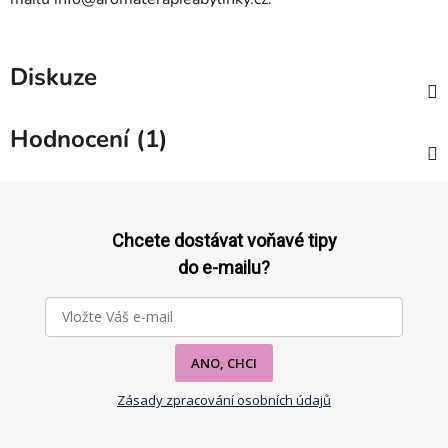
Diskuze
Hodnocení (1)
Z
á
p
Chcete dostávat voňavé tipy
a
do e-mailu?
t
í
ANO, CHCI
Zásady zpracování osobních údajů