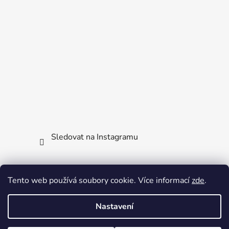
Sledovat na Instagramu
Facebook
Tento web používá soubory cookie. Více informací
zde
.
Nastavení
PRÁZDNINOVÝ REŽIM: Vaše objednávky odbavujeme vždy v úterý