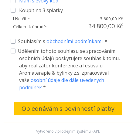
Mám slevový kód
Koupit na
3
splátky
Ušetříte:
3 600,00 Kč
34 800,00 Kč
Celkem k úhradě:
Souhlasím s
obchodními podmínkami
. *
Udělením tohoto souhlasu se zpracováním
osobních údajů poskytujete souhlas k tomu,
aby realizátor konference a festivalu
Aromaterapie & bylinky z.s. zpracovával
vaše
osobní údaje dle dále uvedených
podmínek
*
Objednávám s povinností platby
Vytvořeno v prodejním systému
FAPI
.