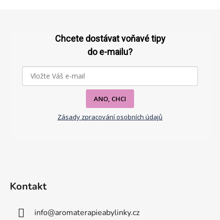
Z
á
p
Chcete dostávat voňavé tipy
a
do e-mailu?
t
í
ANO, CHCI
Zásady zpracování osobních údajů
Kontakt
info
@
aromaterapieabylinky.cz