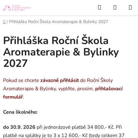
Přejít
Hledat
NÁKUP
na
KOŠÍK
obsah
Domů
/
Přihláška Roční Škola Aromaterapie & Bylinky 2027
Přihláška Roční Škola
Aromaterapie & Bylinky
2027
Pokud se chcete
závazně přihlásit
do Roční Školy
Aromaterapie & Bylinky, vyplňte, prosím,
přihlašovací
formulář
.
Cena školného:
do 30.9. 2026
při jednorázové platbě 34 800,- Kč. Při
platbě na splátky je to 3 x 12 600,- Kč (tedy celkem 37