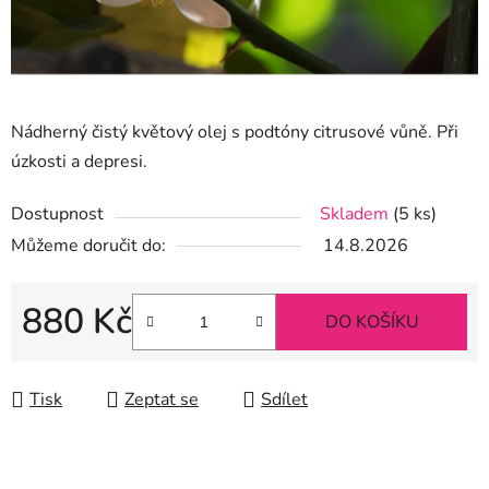
Nádherný čistý květový olej s podtóny citrusové vůně. Při
úzkosti a depresi.
Dostupnost
Skladem
(5 ks)
Můžeme doručit do:
14.8.2026
880 Kč
DO KOŠÍKU
Měrná cena:
Tisk
Zeptat se
Sdílet