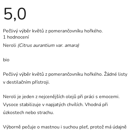
5,0
Průměrné
Pečlivý výběr květů z pomerančovníku hořkého.
hodnocení
1 hodnocení
produktu
je
Neroli
(Citrus aurantium var. amara)
5,0
z
5
bio
hvězdiček.
Pečlivý výběr květů z pomerančovníku hořkého. Žádné listy
v destilačním přístroji.
Neroli je jeden z nejcenějších olejů při práci s emocemi.
Vysoce stabilizuje v napjatých chvílích. Vhodná při
úzkostech nebo strachu.
Výborně pečuje o mastnou i suchou pleť, protož má údajně