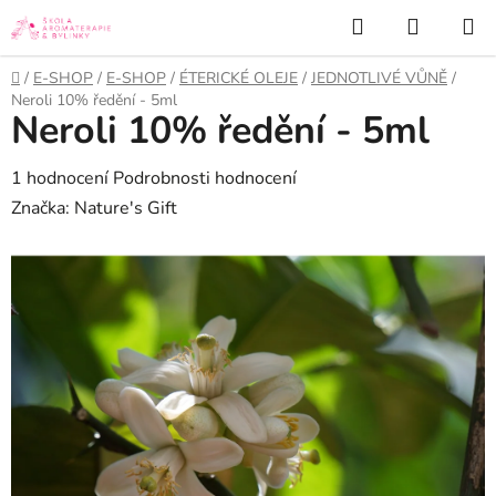
Přejít
Hledat
NÁKUP
na
KOŠÍK
obsah
Domů
/
E-SHOP
/
E-SHOP
/
ÉTERICKÉ OLEJE
/
JEDNOTLIVÉ VŮNĚ
/
Neroli 10% ředění - 5ml
Neroli 10% ředění - 5ml
Průměrné
1 hodnocení
Podrobnosti hodnocení
hodnocení
Značka:
Nature's Gift
produktu
je
5,0
z
5
hvězdiček.