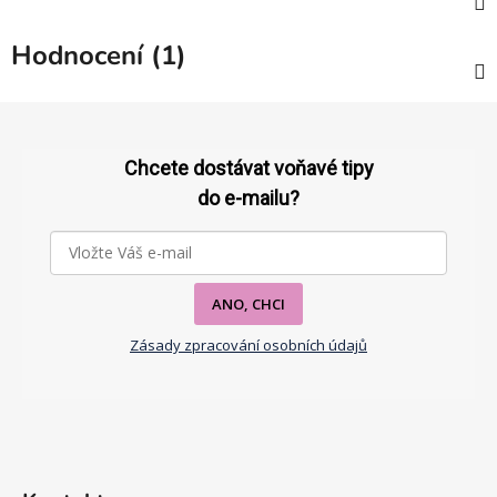
Hodnocení (1)
Z
á
p
Chcete dostávat voňavé tipy
a
do e-mailu?
t
í
ANO, CHCI
Zásady zpracování osobních údajů