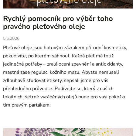
Rychlý pomocník pro výběr toho
pravého pleťového oleje
5.6.2026
Pleťové oleje jsou hotovým zázrakem přírodní kosmetiky,
pokud víte, po kterém sáhnout. Každá pleť má totiž
jedinečné potřeby – zralá ocení zpevnění a antioxidanty,
mastná zase regulaci kožního mazu. Abyste nemuseli
zdlouhavě studovat etikety, sepsali jsme pro vás
přehledného průvodce. Podívejte se, který z našich
lokálních, šetrně vyráběných olejů bude pro vaši pokožku
tím pravým parťákem.