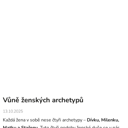
Vůně ženských archetypů
13.10.2025
Každá žena v sobě nese čtyři archetypy –
Dívku, Milenku,
Matku a Stařenu
. Tyto čtyři podoby ženské duše se v nás