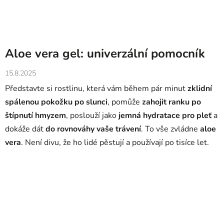
Aloe vera gel: univerzální pomocník
15.8.2025
Představte si rostlinu, která vám během pár minut
zklidní
spálenou pokožku po slunci
, pomůže
zahojit ranku po
štípnutí hmyzem
, poslouží jako
jemná hydratace pro pleť
a
dokáže dát
do rovnováhy vaše trávení
. To vše zvládne
aloe
vera
. Není divu, že ho lidé pěstují a používají po tisíce let.