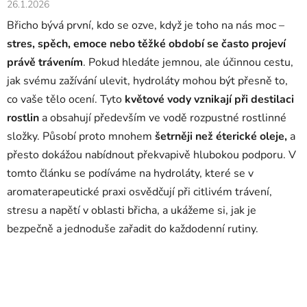
26.1.2026
Břicho bývá první, kdo se ozve, když je toho na nás moc –
stres, spěch, emoce nebo těžké období se často projeví
právě trávením
. Pokud hledáte jemnou, ale účinnou cestu,
jak svému zažívání ulevit, hydroláty mohou být přesně to,
co vaše tělo ocení. Tyto
květové vody vznikají při destilaci
rostlin
a obsahují především ve vodě rozpustné rostlinné
složky. Působí proto mnohem
šetrněji než éterické oleje,
a
přesto dokážou nabídnout překvapivě hlubokou podporu. V
tomto článku se podíváme na hydroláty, které se v
aromaterapeutické praxi osvědčují při citlivém trávení,
stresu a napětí v oblasti břicha, a ukážeme si, jak je
bezpečně a jednoduše zařadit do každodenní rutiny.