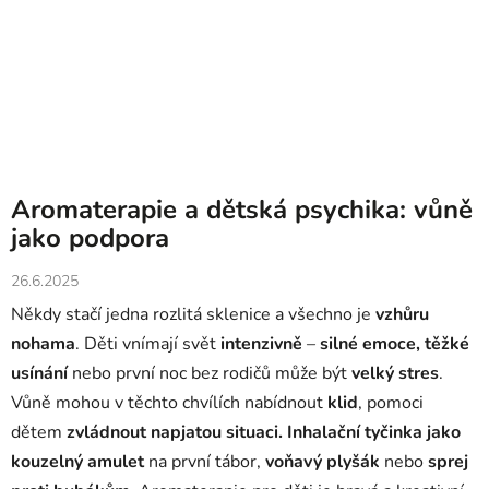
Aromaterapie a dětská psychika: vůně
jako podpora
26.6.2025
Někdy stačí jedna rozlitá sklenice a všechno je
vzhůru
nohama
. Děti vnímají svět
intenzivně
–
silné emoce, těžké
usínání
nebo první noc bez rodičů může být
velký stres
.
Vůně mohou v těchto chvílích nabídnout
klid
, pomoci
dětem
zvládnout napjatou situaci. Inhalační tyčinka jako
kouzelný amulet
na první tábor,
voňavý plyšák
nebo
sprej