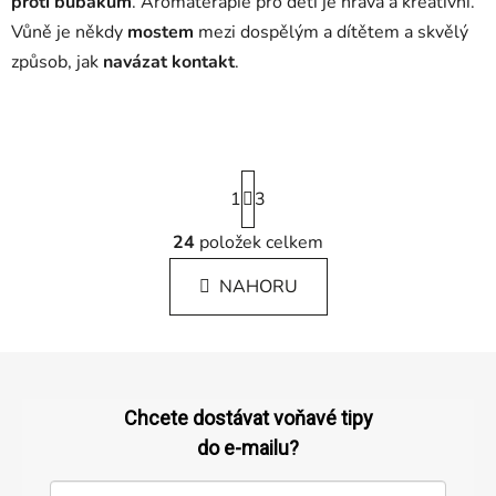
proti bubákům
. Aromaterapie pro děti je hravá a kreativní.
Vůně je někdy
mostem
mezi dospělým a dítětem a skvělý
způsob, jak
navázat kontakt
.
S
1
t
3
r
á
24
položek celkem
O
n
v
k
NAHORU
l
o
á
v
á
d
Z
n
a
á
í
c
p
Chcete dostávat voňavé tipy
í
p
a
do e-mailu?
r
t