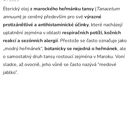
Éterický olej
z marockého heřmánku tansy
(
Tanacetum
annuum
) je ceněný především pro své
výrazné
protizánětlivé a antihistaminické účinky
, které nacházejí
uplatnění zejména v oblasti
respiračních potíží, kožních
reakcí a sezónních alergií
. Přestože se často označuje jako
„modrý heřmánek“,
botanicky se nejedná o heřmánek
, ale
o samostatný druh tansy rostoucí zejména v Maroku. Voní
sladce, až ovocně, jeho vůně se často nazývá “medové
jablko”.