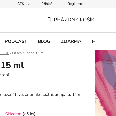
CZK
Přihlášení
Registrace
chodu
PRÁZDNÝ KOŠÍK
NÁKUPNÍ
KOŠÍK
PODCAST
BLOG
ZDARMA
Hodnocení
OLEJE
/
Litsea cubeba 15 ml
 15 ml
ocení
otizánětlivé, antimikrobiální, antiparazitární,
Skladem
(>5 ks)