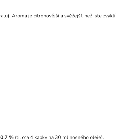
lu). Aroma je citronovější a svěžejší. než jste zvyklí.
 0,7 %
(tj. cca 4 kapky na 30 ml nosného oleje).