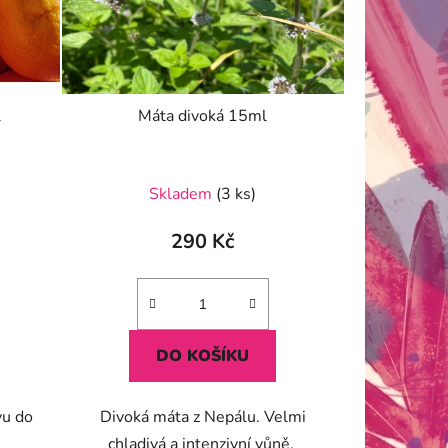
l
Máta divoká 15ml
Skladem
(3 ks)
290 Kč
DO KOŠÍKU
vu do
Divoká máta z Nepálu. Velmi
chladivá a intenzivní vůně.