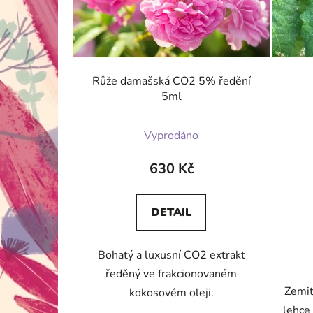
Růže damašská CO2 5% ředění
5ml
Vyprodáno
630 Kč
DETAIL
Bohatý a luxusní CO2 extrakt
ředěný ve frakcionovaném
Zemit
kokosovém oleji.
lehce