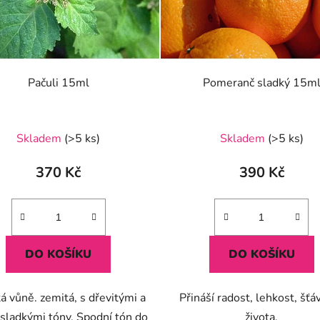
Pačuli 15ml
Pomeranč sladký 15m
Průměrné
Skladem
(>5 ks)
Skladem
(>5 ks)
hodnocení
produktu
370 Kč
390 Kč
je
5,0
z
5
DO KOŠÍKU
DO KOŠÍKU
hvězdiček.
á vůně. zemitá, s dřevitými a
Přináší radost, lehkost, šťá
 sladkými tóny. Spodní tón do
života.