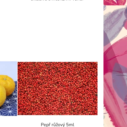
Pepř růžový 5ml