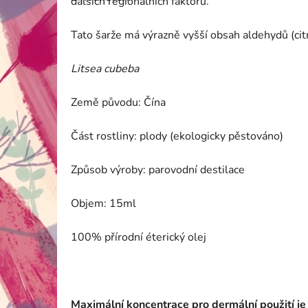
dalších regionálních faktorů.
je
5,0
z
Tato šarže má výrazně vyšší obsah aldehydů (citra
5
hvězdiček.
Litsea cubeba
Země původu: Čína
Část rostliny: plody (ekologicky pěstováno)
Způsob výroby: parovodní destilace
Objem: 15ml
100% přírodní éterický olej
Maximální koncentrace pro dermální použití je