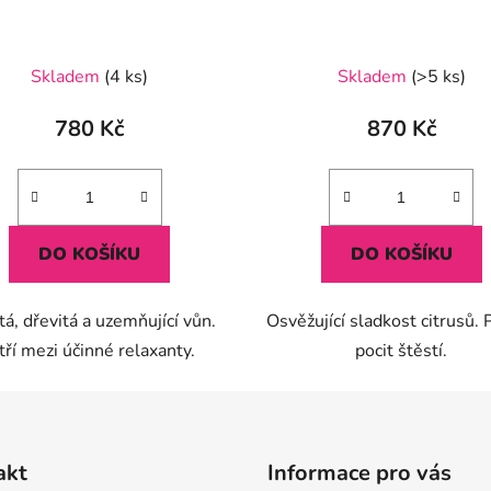
Skladem
(4 ks)
Skladem
(>5 ks)
780 Kč
870 Kč
DO KOŠÍKU
DO KOŠÍKU
tá, dřevitá a uzemňující vůn.
Osvěžující sladkost citrusů. 
tří mezi účinné relaxanty.
pocit štěstí.
akt
Informace pro vás