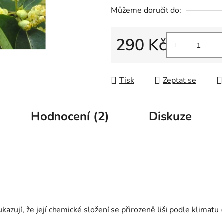
5
Můžeme doručit do:
hvězdiček.
290 Kč
Měrná cena:
Tisk
Zeptat se
Hodnocení (2)
Diskuze
kazují, že její chemické složení se přirozeně liší podle klimatu