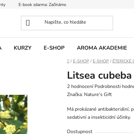
nty
E-book zdarma: Začínáme s aromaterapií
Hodnocení ob
A
KURZY
E-SHOP
AROMA AKADEMIE
Domů
/
E-SHOP
/
E-SHOP
/
ÉTERICKÉ 
Litsea cubeba
Průměrné
2 hodnocení
Podrobnosti hodn
hodnocení
Značka:
Nature's Gift
produktu
Má prokázané antibakteriální, pr
je
sedativní a insekticidní účinky.
5,0
z
Dostupnost