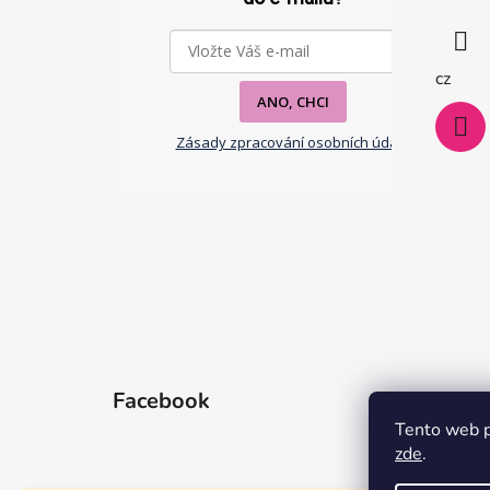
a
t
í
cz
ANO, CHCI
Zásady zpracování osobních údajů
Facebook
Tento web p
zde
.