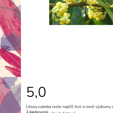
5,0
Průměrné
Litsea cubeba roste napříč Asií a nové výzkumy u
hodnocení
2 hodnocení
produktu