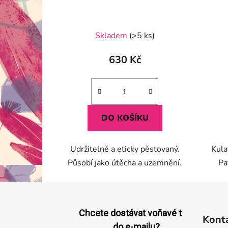
Skladem
(>5 ks)
630 Kč
DO KOŠÍKU
Udržitelně a eticky pěstovaný.
Kula
Působí jako útěcha a uzemnění.
Pa
Z
á
Chcete dostávat voňavé tipy
Kont
p
do e-mailu?