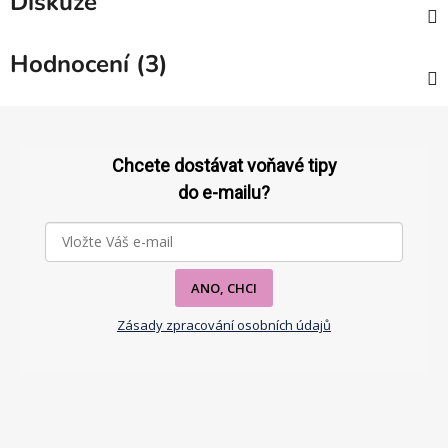
Diskuze
Hodnocení (3)
Z
á
p
Chcete dostávat voňavé tipy
a
do e-mailu?
t
í
ANO, CHCI
Zásady zpracování osobních údajů