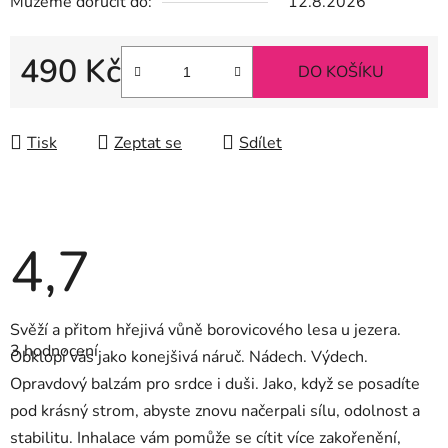
Můžeme doručit do:
12.8.2026
490 Kč
DO KOŠÍKU
Měrná cena:
Tisk
Zeptat se
Sdílet
4,7
Průměrné
Svěží a přitom hřejivá vůně borovicového lesa u jezera.
hodnocení
3 hodnocení
produktu
Obklopí vás jako konejšivá náruč. Nádech. Výdech.
je
Opravdový balzám pro srdce i duši. Jako, když se posadíte
4,7
z
pod krásný strom, abyste znovu načerpali sílu, odolnost a
5
hvězdiček.
stabilitu. Inhalace vám pomůže se cítit více zakořenění,