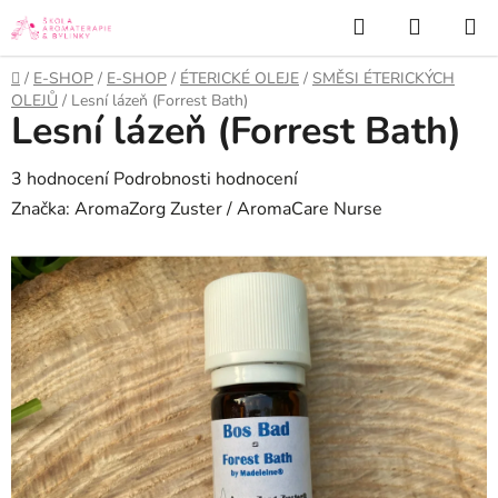
Přejít
Hledat
NÁKUP
na
KOŠÍK
obsah
Domů
/
E-SHOP
/
E-SHOP
/
ÉTERICKÉ OLEJE
/
SMĚSI ÉTERICKÝCH
OLEJŮ
/
Lesní lázeň (Forrest Bath)
Lesní lázeň (Forrest Bath)
Průměrné
3 hodnocení
Podrobnosti hodnocení
hodnocení
Značka:
AromaZorg Zuster / AromaCare Nurse
produktu
je
4,7
z
5
hvězdiček.