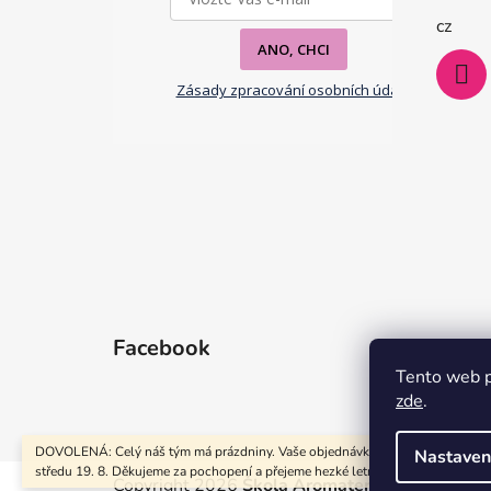
í
cz
ANO, CHCI
Zásady zpracování osobních údajů
Facebook
Tento web p
zde
.
DOVOLENÁ: Celý náš tým má prázdniny. Vaše objednávky odbavíme opět ve
Nastaven
středu 19. 8. Děkujeme za pochopení a přejeme hezké letní dny!
Copyright 2026
Škola Aromaterapie & Bylinky