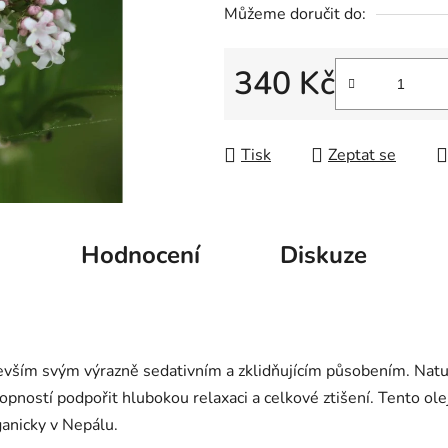
Můžeme doručit do:
5
hvězdiček.
340 Kč
Měrná cena:
Tisk
Zeptat se
Hodnocení
Diskuze
devším svým výrazně sedativním a zklidňujícím působením. Natur
ností podpořit hlubokou relaxaci a celkové ztišení. Tento olej 
ganicky v Nepálu.