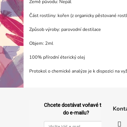
Země původu: Nepál
Část rostliny: kořen (z organicky pěstované rostl
Způsob výroby: parovodní destilace
Objem: 2ml
100% přírodní éterický olej
Protokol o chemické analýze je k dispozici na v
Z
á
Chcete dostávat voňavé tipy
Kont
p
do e-mailu?
a
t