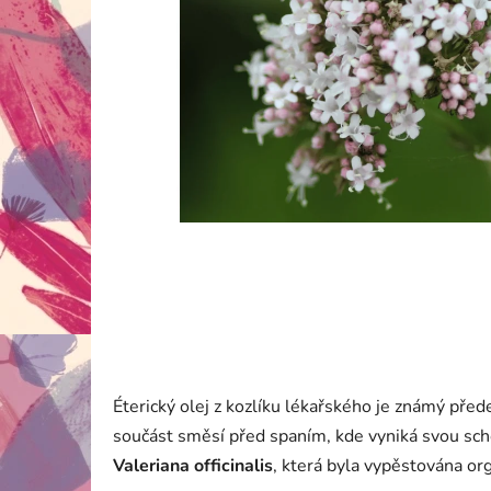
Éterický olej z kozlíku lékařského je známý pře
součást směsí před spaním, kde vyniká svou schop
Valeriana officinalis
, která byla vypěstována or