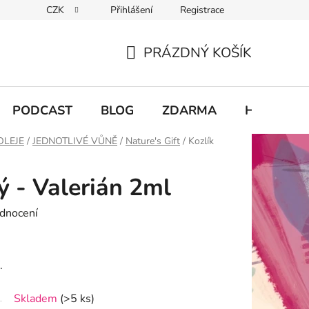
CZK
Přihlášení
Registrace
chodu
PRÁZDNÝ KOŠÍK
NÁKUPNÍ
KOŠÍK
PODCAST
BLOG
ZDARMA
Hodnocení
OLEJE
/
JEDNOTLIVÉ VŮNĚ
/
Nature's Gift
/
Kozlík
ý - Valerián 2ml
dnocení
í.
Skladem
(>5 ks)