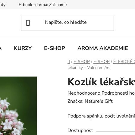
nty
E-book zdarma: Začínáme s aromaterapií
Hodnocení ob
A
KURZY
E-SHOP
AROMA AKADEMIE
Domů
/
E-SHOP
/
E-SHOP
/
ÉTERICKÉ 
lékařský - Valerián 2ml
Kozlík lékařsk
Průměrné
Neohodnoceno
Podrobnosti ho
hodnocení
Značka:
Nature's Gift
produktu
Podpora spánku, pocit uvolněn
je
0,0
Dostupnost
z