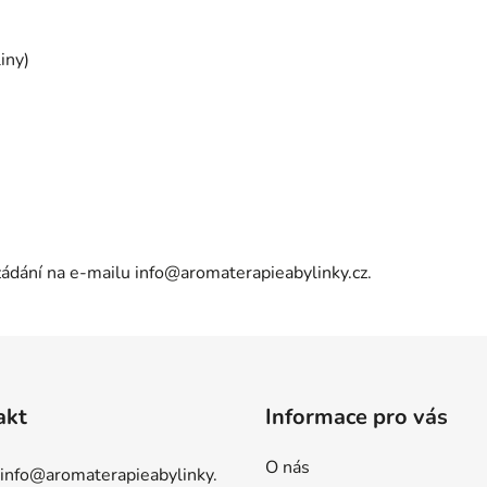
iny)
yžádání na e-mailu
info@aromaterapieabylinky.cz
.
akt
Informace pro vás
O nás
info
@
aromaterapieabylinky.