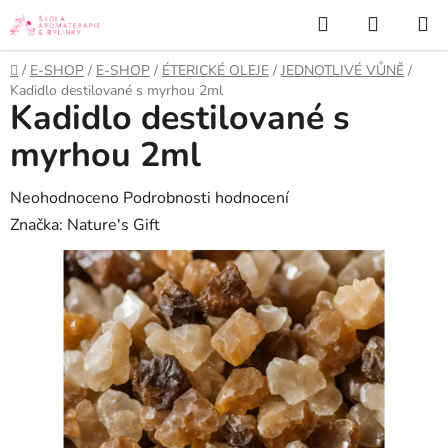
Přejít
Hledat
NÁKUP
na
KOŠÍK
obsah
Domů
/
E-SHOP
/
E-SHOP
/
ÉTERICKÉ OLEJE
/
JEDNOTLIVÉ VŮNĚ
/
Kadidlo destilované s myrhou 2ml
Kadidlo destilované s
myrhou 2ml
Průměrné
Neohodnoceno
Podrobnosti hodnocení
hodnocení
Značka:
Nature's Gift
produktu
je
0,0
z
5
hvězdiček.