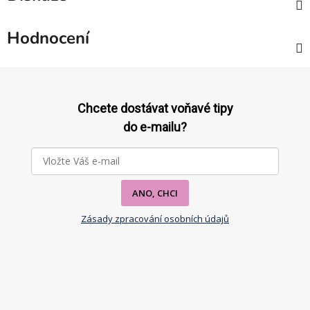
Hodnocení
Z
á
p
Chcete dostávat voňavé tipy
a
do e-mailu?
t
í
ANO, CHCI
Zásady zpracování osobních údajů