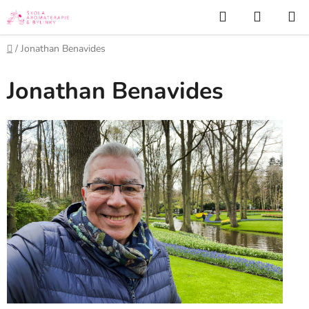
Přejít
Hledat
NÁKUP
na
KOŠÍK
obsah
Domů
/
Jonathan Benavides
Jonathan Benavides