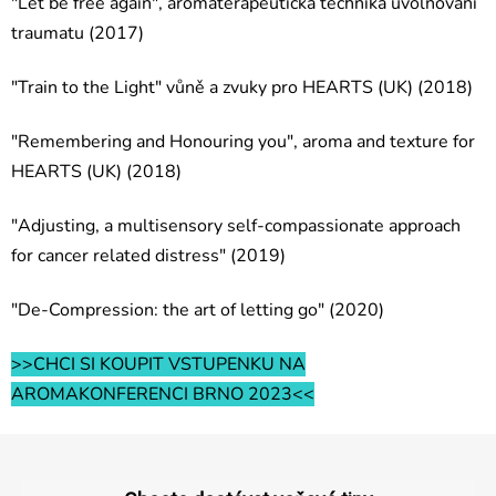
"Let be free again", aromaterapeutická technika uvolňování
traumatu (2017)
"Train to the Light" vůně a zvuky pro HEARTS (UK) (2018)
"Remembering and Honouring you", aroma and texture for
HEARTS (UK) (2018)
"Adjusting, a multisensory self-compassionate approach
for cancer related distress" (2019)
"De-Compression: the art of letting go" (2020)
>>CHCI SI KOUPIT VSTUPENKU NA
AROMAKONFERENCI BRNO 2023<<
Z
á