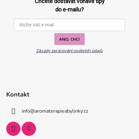
p
Chcete dostávat voňavé tipy
a
do e-mailu?
t
í
ANO, CHCI
Zásady zpracování osobních údajů
Kontakt
info
@
aromaterapieabylinky.cz