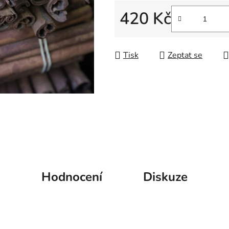
5
420 Kč
hvězdiček.
Měrná cena:
Tisk
Zeptat se
Hodnocení
Diskuze