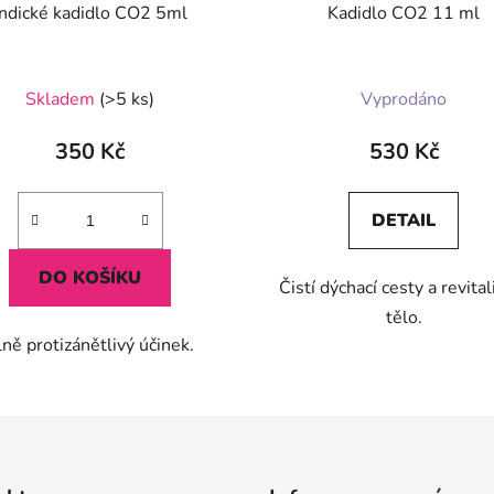
Indické kadidlo CO2 5ml
Kadidlo CO2 11 ml
Průměrné
Skladem
(>5 ks)
Vyprodáno
hodnocení
produktu
350 Kč
530 Kč
je
5,0
DETAIL
z
5
DO KOŠÍKU
Čistí dýchací cesty a revital
hvězdiček.
tělo.
lně protizánětlivý účinek.