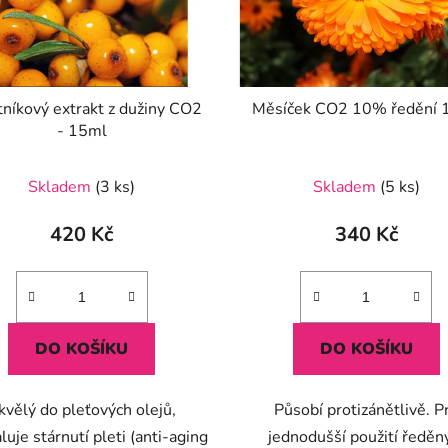
níkový extrakt z dužiny CO2
Měsíček CO2 10% ředění 
- 15ml
Průměrné
Skladem
(3 ks)
Skladem
(5 ks)
hodnocení
produktu
420 Kč
340 Kč
je
5,0
z
5
DO KOŠÍKU
DO KOŠÍKU
hvězdiček.
kvělý do pleťových olejů,
Působí protizánětlivě. P
uje stárnutí pleti (anti-aging
jednodušší použití ředěn