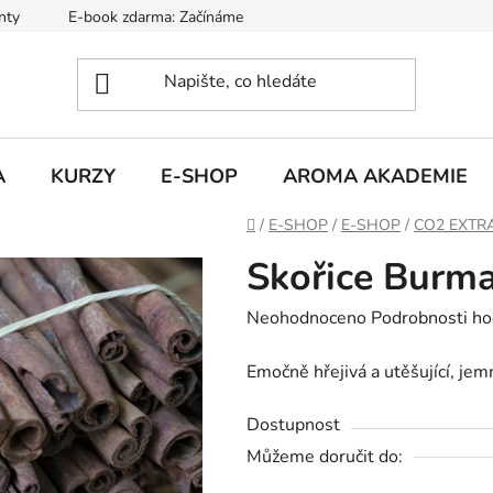
nty
E-book zdarma: Začínáme s aromaterapií
Hodnocení ob
A
KURZY
E-SHOP
AROMA AKADEMIE
Domů
/
E-SHOP
/
E-SHOP
/
CO2 EXTR
Skořice Burma
Průměrné
Neohodnoceno
Podrobnosti ho
hodnocení
Emočně hřejivá a utěšující, jem
produktu
je
Dostupnost
0,0
Můžeme doručit do:
z