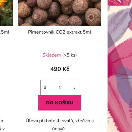
15ml
Pimentovník CO2 extrakt 5ml
Skladem
(>5 ks)
490 Kč
DO KOŠÍKU
ro
Úleva při bolesti svalů, křečích a
ý v
únavě.