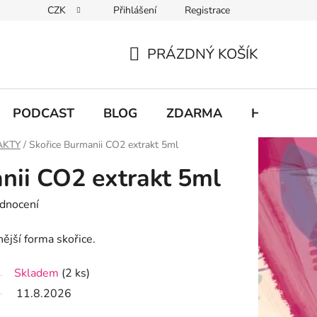
CZK
Přihlášení
Registrace
chodu
PRÁZDNÝ KOŠÍK
NÁKUPNÍ
KOŠÍK
PODCAST
BLOG
ZDARMA
Hodnocení
AKTY
/
Skořice Burmanii CO2 extrakt 5ml
nii CO2 extrakt 5ml
dnocení
nější forma skořice.
Skladem
(2 ks)
11.8.2026