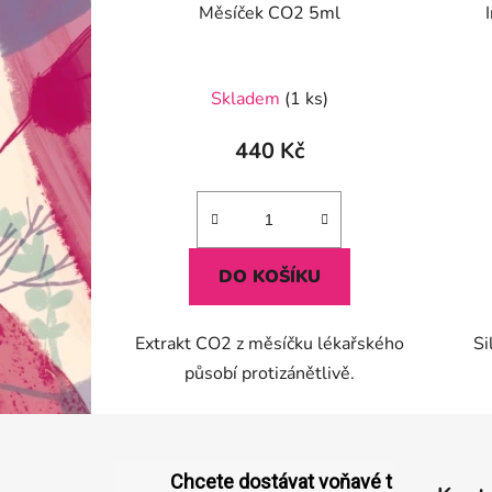
Měsíček CO2 5ml
Skladem
(1 ks)
440 Kč
DO KOŠÍKU
Extrakt CO2 z měsíčku lékařského
Si
působí protizánětlivě.
Z
á
Chcete dostávat voňavé tipy