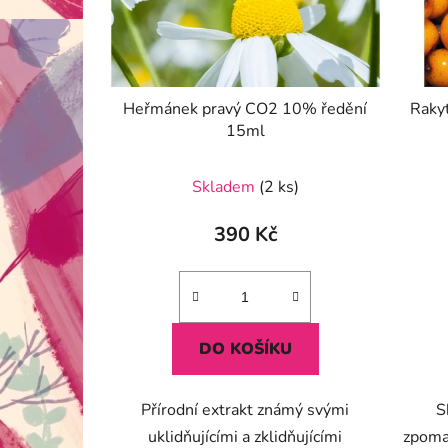
Heřmánek pravý CO2 10% ředění
Rakyt
15ml
Průměrné
Skladem
(2 ks)
hodnocení
produktu
390 Kč
je
5,0
z
5
DO KOŠÍKU
hvězdiček.
Přírodní extrakt známý svými
S
uklidňujícími a zklidňujícími
zpomal