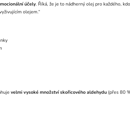
mocionální účely
. Říká, že je to nádherný olej pro každého, kdo
vyživujícím olejem.“
inky
m
sahuje
velmi vysoké množství skořicového aldehydu
(přes 80 %