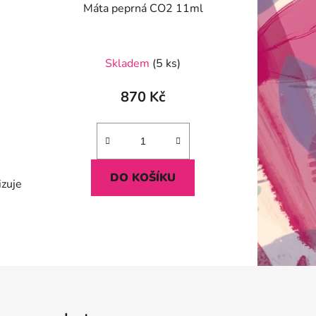
Máta peprná CO2 11ml
Skladem
(5 ks)
870 Kč
DO KOŠÍKU
izuje