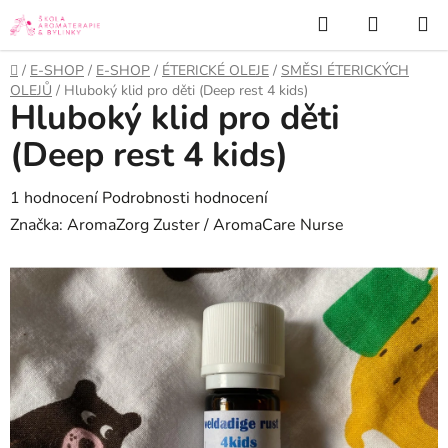
Přejít
Hledat
NÁKUP
na
KOŠÍK
obsah
Domů
/
E-SHOP
/
E-SHOP
/
ÉTERICKÉ OLEJE
/
SMĚSI ÉTERICKÝCH
OLEJŮ
/
Hluboký klid pro děti (Deep rest 4 kids)
Hluboký klid pro děti
(Deep rest 4 kids)
Průměrné
1 hodnocení
Podrobnosti hodnocení
hodnocení
Značka:
AromaZorg Zuster / AromaCare Nurse
produktu
je
5,0
z
5
hvězdiček.