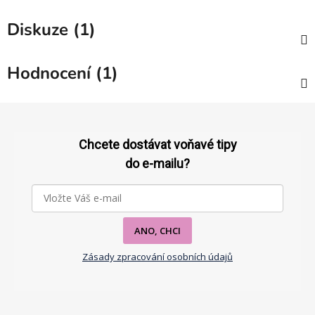
Diskuze (1)
Hodnocení (1)
Z
á
p
Chcete dostávat voňavé tipy
a
do e-mailu?
t
í
ANO, CHCI
Zásady zpracování osobních údajů