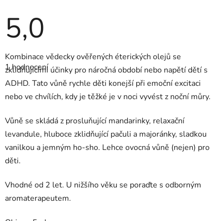
5,0
Průměrné
Kombinace vědecky ověřených éterických olejů se
hodnocení
1 hodnocení
produktu
zklidňujícími účinky pro náročná období nebo napětí dětí s
je
ADHD. Tato vůně rychle děti konejší při emoční excitaci
5,0
z
nebo ve chvílích, kdy je těžké je v noci vyvést z noční můry.
5
hvězdiček.
Vůně se skládá z prosluňující mandarinky, relaxační
levandule, hluboce zklidňující pačuli a majoránky, sladkou
vanilkou a jemným ho-sho. Lehce ovocná vůně (nejen) pro
děti.
Vhodné od 2 let. U nižšího věku se poraďte s odborným
aromaterapeutem.