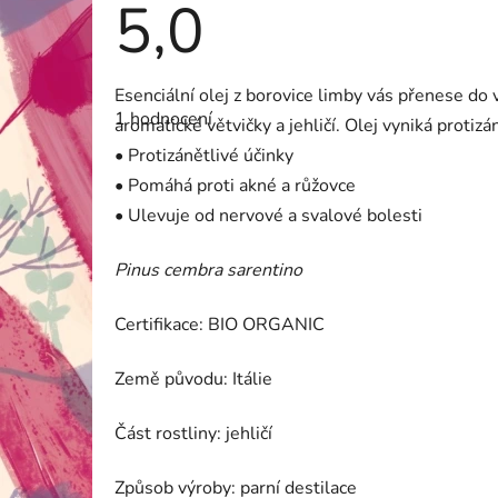
5,0
Průměrné
Esenciální olej z borovice limby vás přenese d
hodnocení
1 hodnocení
produktu
aromatické větvičky a jehličí. Olej vyniká protiz
je
• Protizánětlivé účinky
5,0
z
• Pomáhá proti akné a růžovce
5
hvězdiček.
• Ulevuje od nervové a svalové bolesti
Pinus cembra sarentino
Certifikace: BIO ORGANIC
Země původu: Itálie
Část rostliny: jehličí
Způsob výroby: parní destilace