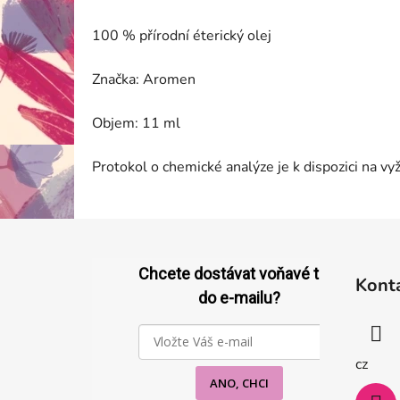
100 % přírodní éterický olej
Značka: Aromen
Objem: 11 ml
Protokol o chemické analýze je k dispozici na v
Z
á
Chcete dostávat voňavé tipy
Kont
p
do e-mailu?
a
t
í
cz
ANO, CHCI