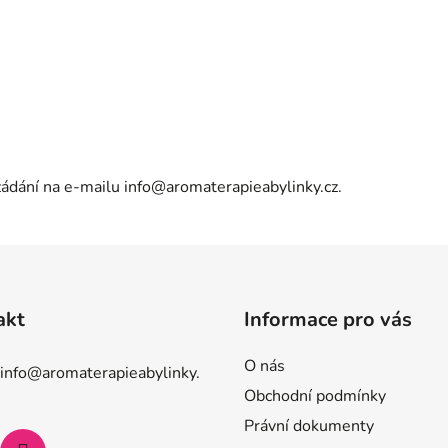
yžádání na e-mailu
info@aromaterapieabylinky.cz
.
akt
Informace pro vás
O nás
info
@
aromaterapieabylinky.
Obchodní podmínky
Právní dokumenty