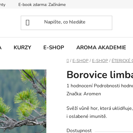
nty
E-book zdarma: Začínáme s aromaterapií
Hodnocení ob
A
KURZY
E-SHOP
AROMA AKADEMIE
Domů
/
E-SHOP
/
E-SHOP
/
ÉTERICKÉ 
Borovice limb
Průměrné
1 hodnocení
Podrobnosti hodn
hodnocení
Značka:
Aromen
produktu
Svěží vůně hor, která uklidňuj
je
i oslabené imunitě.
5,0
z
Dostupnost