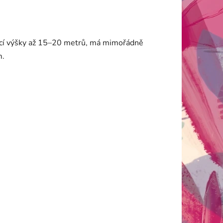
jící výšky až 15–20 metrů, má mimořádně
m.