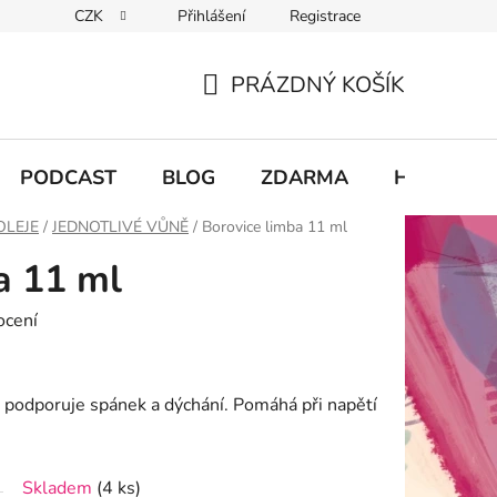
CZK
Přihlášení
Registrace
chodu
PRÁZDNÝ KOŠÍK
NÁKUPNÍ
KOŠÍK
PODCAST
BLOG
ZDARMA
Hodnocení
OLEJE
/
JEDNOTLIVÉ VŮNĚ
/
Borovice limba 11 ml
a 11 ml
ocení
e, podporuje spánek a dýchání. Pomáhá při napětí
Skladem
(4 ks)