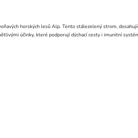
o voňavých horských lesů Alp. Tento stálezelený strom, dosahu
ánětlivými účinky, které podporují dýchací cesty i imunitní systé