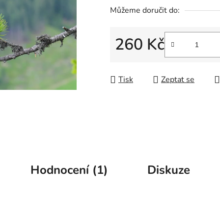
5
Můžeme doručit do:
hvězdiček.
260 Kč
Měrná cena:
Tisk
Zeptat se
Hodnocení (1)
Diskuze