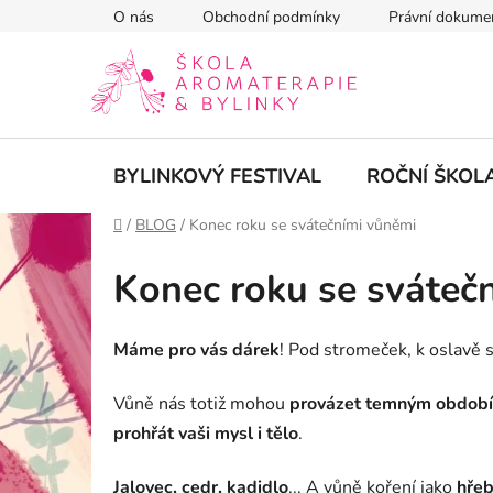
Přejít
O nás
Obchodní podmínky
Právní dokume
na
obsah
BYLINKOVÝ FESTIVAL
ROČNÍ ŠKOL
Domů
/
BLOG
/
Konec roku se svátečními vůněmi
Konec roku se sváteč
Máme pro vás dárek
! Pod stromeček, k oslavě s
Vůně nás totiž mohou
provázet
temným obdob
prohřát vaši mysl i tělo
.
Jalovec, cedr, kadidlo
... A vůně koření jako
hřeb