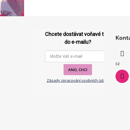
Z
á
Chcete dostávat voňavé tipy
Kont
p
do e-mailu?
a
t
í
cz
ANO, CHCI
Zásady zpracování osobních údajů