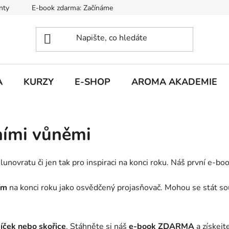
nty
E-book zdarma: Začínáme s aromaterapií
Hodnocení ob
A
KURZY
E-SHOP
AROMA AKADEMIE
ními vůněmi
lunovratu či jen tak pro inspiraci na konci roku. Náš první e-bo
ím
na konci roku jako osvědčený projasňovač. Mohou se stát so
íček nebo skořice
. Stáhněte si náš
e-book ZDARMA
a získejt