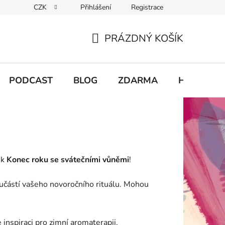
CZK
Přihlášení
Registrace
chodu
PRÁZDNÝ KOŠÍK
NÁKUPNÍ
KOŠÍK
PODCAST
BLOG
ZDARMA
Hodnocení
ok
Konec roku se svátečními vůněmi
!
učástí vašeho novoročního rituálu. Mohou
e inspiraci pro zimní aromaterapii.