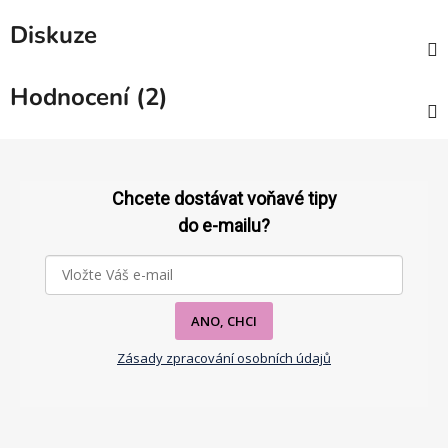
Diskuze
Hodnocení (2)
Z
á
p
Chcete dostávat voňavé tipy
a
do e-mailu?
t
í
ANO, CHCI
Zásady zpracování osobních údajů