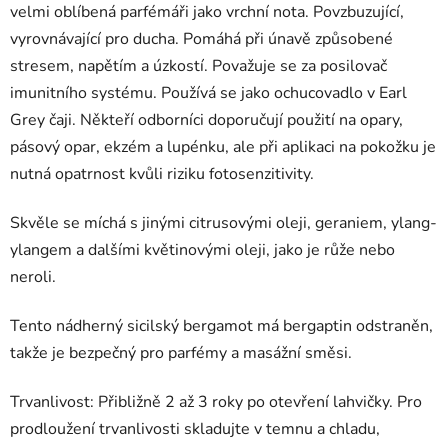
velmi oblíbená parfémáři jako vrchní nota. Povzbuzující,
vyrovnávající pro ducha. Pomáhá při únavě způsobené
stresem, napětím a úzkostí. Považuje se za posilovač
imunitního systému. Používá se jako ochucovadlo v Earl
Grey čaji. Někteří odborníci doporučují použití na opary,
pásový opar, ekzém a lupénku, ale při aplikaci na pokožku je
nutná opatrnost kvůli riziku fotosenzitivity.
Skvěle se míchá s jinými citrusovými oleji, geraniem, ylang-
ylangem a dalšími květinovými oleji, jako je růže nebo
neroli.
Tento nádherný sicilský bergamot má bergaptin odstraněn,
takže je bezpečný pro parfémy a masážní směsi.
Trvanlivost: Přibližně 2 až 3 roky po otevření lahvičky. Pro
prodloužení trvanlivosti skladujte v temnu a chladu,