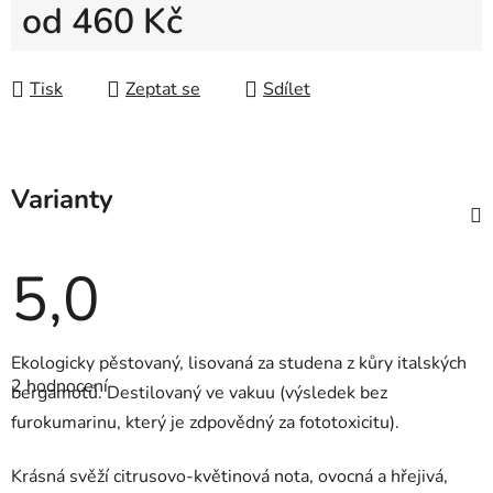
od
460 Kč
Měrná cena:
Tisk
Zeptat se
Sdílet
Varianty
5,0
Průměrné
Ekologicky pěstovaný, lisovaná za studena z kůry italských
hodnocení
2 hodnocení
produktu
bergamotů. Destilovaný ve vakuu (výsledek bez
je
furokumarinu, který je zdpovědný za fototoxicitu).
5,0
z
5
Krásná svěží citrusovo-květinová nota, ovocná a hřejivá,
hvězdiček.