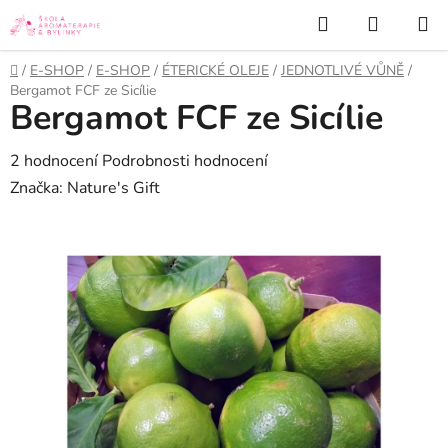
Přejít
Hledat
NÁKUP
na
KOŠÍK
obsah
Domů
/
E-SHOP
/
E-SHOP
/
ÉTERICKÉ OLEJE
/
JEDNOTLIVÉ VŮNĚ
/
Bergamot FCF ze Sicílie
Bergamot FCF ze Sicílie
Průměrné
2 hodnocení
Podrobnosti hodnocení
hodnocení
Značka:
Nature's Gift
produktu
je
5,0
z
5
hvězdiček.