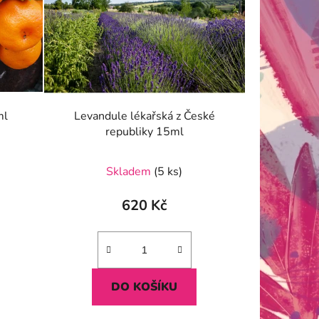
ml
Levandule lékařská z České
republiky 15ml
Skladem
(5 ks)
620 Kč
DO KOŠÍKU