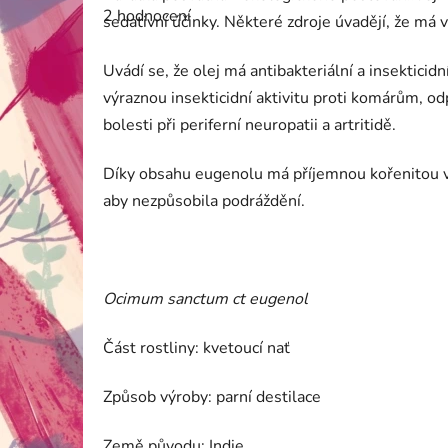
hodnocení
2 hodnocení
produktu
sedativní účinky. Některé zdroje úvadějí, že má
je
5,0
z
Uvádí se, že olej má antibakteriální a insektici
5
výraznou insekticidní aktivitu proti komárům, od
hvězdiček.
bolesti při periferní neuropatii a artritidě.
Díky obsahu eugenolu má příjemnou kořenitou vůn
aby nezpůsobila podráždění.
Ocimum sanctum ct eugenol
Část rostliny: kvetoucí nať
Způsob výroby: parní destilace
Země původu: Indie