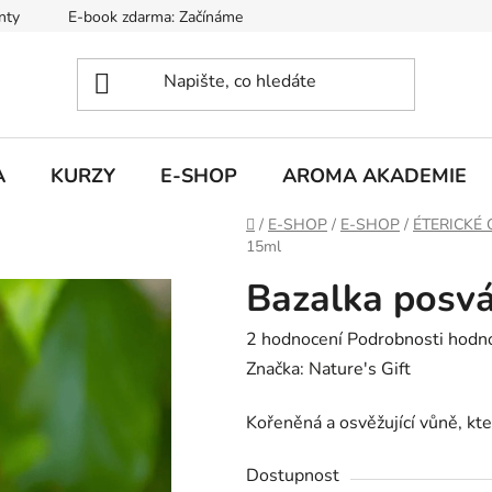
nty
E-book zdarma: Začínáme s aromaterapií
Hodnocení ob
A
KURZY
E-SHOP
AROMA AKADEMIE
Domů
/
E-SHOP
/
E-SHOP
/
ÉTERICKÉ 
15ml
Bazalka posvá
Průměrné
2 hodnocení
Podrobnosti hodn
hodnocení
Značka:
Nature's Gift
produktu
Kořeněná a osvěžující vůně, kt
je
5,0
Dostupnost
z