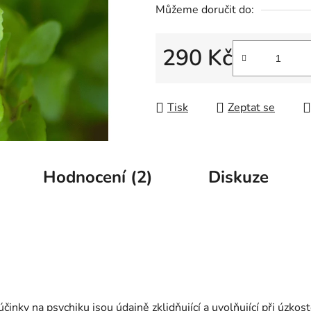
Můžeme doručit do:
5
hvězdiček.
290 Kč
Měrná cena:
Tisk
Zeptat se
Hodnocení (2)
Diskuze
činky na psychiku jsou údajně zklidňující a uvolňující při úzkos