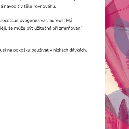
há navodit v těle rovnováhu.
Micrococcus pyogenes var. aureus. Má
ějí, že může být užitečná při zmírňování
usí na pokožku používat v nízkách dávkách,