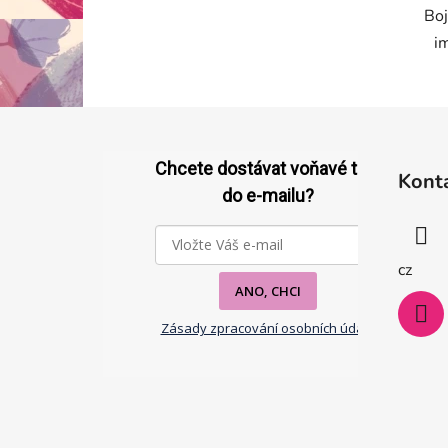
Boj
im
Z
á
Chcete dostávat voňavé tipy
Kont
p
do e-mailu?
a
t
í
cz
ANO, CHCI
Zásady zpracování osobních údajů