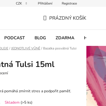
CZK
Přihlášení
Registrace
chodu
PRÁZDNÝ KOŠÍK
NÁKUPNÍ
KOŠÍK
PODCAST
BLOG
ZDARMA
Hodnocení
OLEJE
/
JEDNOTLIVÉ VŮNĚ
/
Bazalka posvátná Tulsi
tná Tulsi 15ml
ocení
erá pomáhá zmírnit stres a podpořit paměť.
Skladem
(>5 ks)