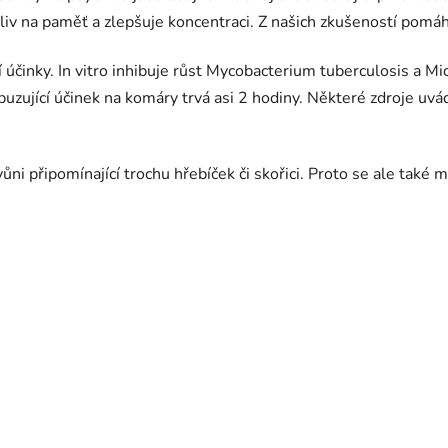
 vliv na paměť a zlepšuje koncentraci. Z našich zkušeností pomá
dní účinky. In vitro inhibuje růst Mycobacterium tuberculosis a 
puzující účinek na komáry trvá asi 2 hodiny. Některé zdroje uvád
i připomínající trochu hřebíček či skořici. Proto se ale také m