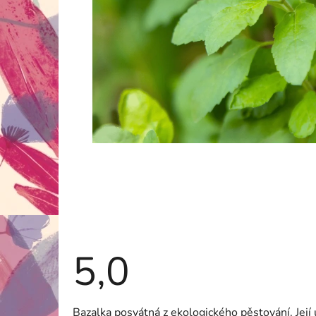
5,0
Průměrné
Bazalka posvátná z ekologického pěstování. Její ú