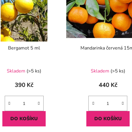
Bergamot 5 ml
Mandarinka červená 15
Průměrné
Skladem
(>5 ks)
Skladem
(>5 ks)
hodnocení
produktu
390 Kč
440 Kč
je
5,0
z
5
DO KOŠÍKU
DO KOŠÍKU
hvězdiček.