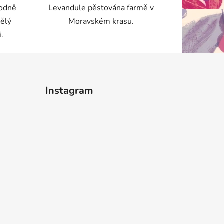
hodně
Levandule pěstována farmě v
vělý
Moravském krasu.
.
Instagram