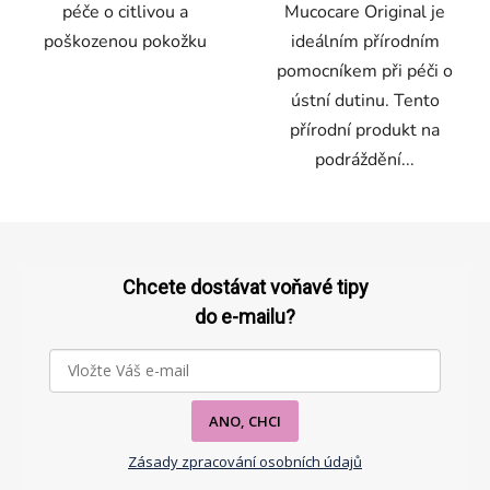
péče o citlivou a
Mucocare Original je
hvězdiček.
poškozenou pokožku
ideálním přírodním
pomocníkem při péči o
ústní dutinu. Tento
přírodní produkt na
podráždění...
Z
á
p
Chcete dostávat voňavé tipy
a
do e-mailu?
t
í
ANO, CHCI
Zásady zpracování osobních údajů