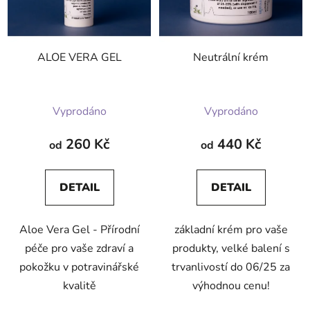
ALOE VERA GEL
Neutrální krém
Průměrné
Vyprodáno
Vyprodáno
hodnocení
produktu
260 Kč
440 Kč
od
od
je
5,0
DETAIL
DETAIL
z
5
Aloe Vera Gel - Přírodní
základní krém pro vaše
hvězdiček.
péče pro vaše zdraví a
produkty, velké balení s
pokožku v potravinářské
trvanlivostí do 06/25 za
kvalitě
výhodnou cenu!