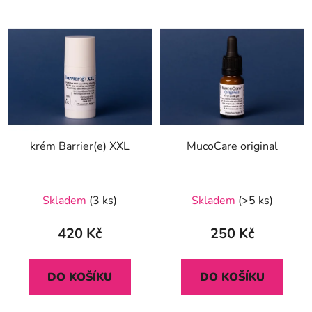
krém Barrier(e) XXL
MucoCare original
Průměrné
Skladem
(3 ks)
Skladem
(>5 ks)
hodnocení
produktu
420 Kč
250 Kč
je
5,0
DO KOŠÍKU
DO KOŠÍKU
z
5