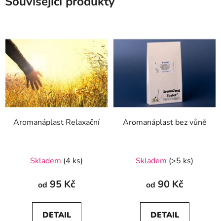
Související produkty
Aromanáplast Relaxační
Aromanáplast bez vůně
Průměrné
Skladem
(4 ks)
Skladem
(>5 ks)
hodnocení
produktu
95 Kč
90 Kč
od
od
je
5,0
DETAIL
DETAIL
z