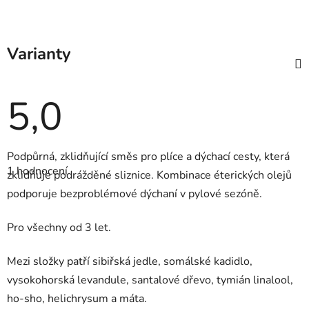
Varianty
5,0
Průměrné
Podpůrná, zklidňující směs pro plíce a dýchací cesty, která
hodnocení
1 hodnocení
produktu
zklidňuje podrážděné sliznice. Kombinace éterických olejů
je
podporuje bezproblémové dýchaní v pylové sezóně.
5,0
z
5
Pro všechny od 3 let.
hvězdiček.
Mezi složky patří sibiřská jedle, somálské kadidlo,
vysokohorská levandule, santalové dřevo, tymián linalool,
ho-sho, helichrysum a máta.