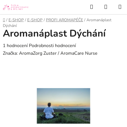
Přejít
Hledat
NÁKUP
na
KOŠÍK
obsah
Domů
/
E-SHOP
/
E-SHOP
/
PROFI AROMAPÉČE
/
Aromanáplast
Dýchání
Aromanáplast Dýchání
Průměrné
1 hodnocení
Podrobnosti hodnocení
hodnocení
Značka:
AromaZorg Zuster / AromaCare Nurse
produktu
je
5,0
z
5
hvězdiček.