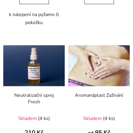
5
k nalepení na pyžamo či
hvězdiček.
pokožku
Neutralizační sprej
Aromanáplast Zažívání
Fresh
Skladem
(4 ks)
Skladem
(4 ks)
210 Kč
95 Kč